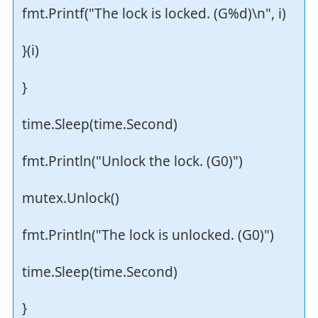
fmt.Printf("The lock is locked. (G%d)\n", i)
}(i)
}
time.Sleep(time.Second)
fmt.Println("Unlock the lock. (G0)")
mutex.Unlock()
fmt.Println("The lock is unlocked. (G0)")
time.Sleep(time.Second)
}