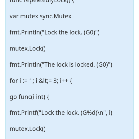
func repeatedlyLock() {
var mutex sync.Mutex
fmt.Println("Lock the lock. (G0)")
mutex.Lock()
fmt.Println("The lock is locked. (G0)")
for i := 1; i &lt;= 3; i++ {
go func(i int) {
fmt.Printf("Lock the lock. (G%d)\n", i)
mutex.Lock()