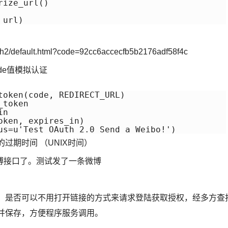
ize_url()

efault.html?code=92cc6accecfb5b2176adf58f4c
de值模拟认证
token(code, REDIRECT_URL)

token

n

ken, expires_in)

us=u'Test OAuth 2.0 Send a Weibo!')
是授权的过期时间 （UNIX时间）
调用微博接口了。测试发了一条微博
用，是否可以不用打开链接的方式来请求登陆获取授权，经多方查
e并保存，方便程序服务调用。