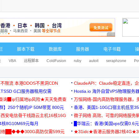
广告 商业广告，理
栏
脚本下载
数据库
服务器
电子书籍
关
VBA
远程脚本
ColdFusion
ruby
autoit
seraphzone
Po
 不限流 本港DDOS不黑洞CDN
ClaudeAPI：Claude稳定直连
G1TSSD G口服务器租用仅需
Hostia.io 海外自营VPS物理服务
可免费测试
址查询▉ip归属地ip风险★天天免费查
万恒网络-国内高防物理服务器，
】250个随机IP 50M带宽 800元
99元/月起
香港、美国1-10G口宿主机低至35
-西安电信骨干线路云主机16核16G
微子网络 高效、可靠的网络服务
核8G10M69元每月
█华瑞云：香港/美国vps仅需0.6元
络██◆◆◆300G高防仅需599元
★31idc★香港云服务器2核4G★