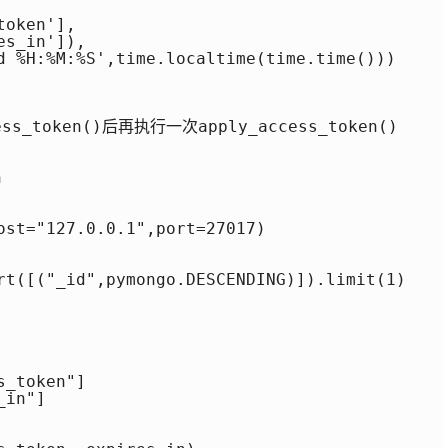
oken'],

s_in']),

d %H:%M:%S',time.localtime(time.time()))

ss_token()后再执行一次apply_access_token()

 

ost="127.0.0.1",port=27017)

rt([("_id",pymongo.DESCENDING)]).limit(1)

_token"]

in"]
