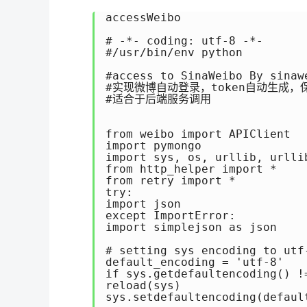
accessWeibo

# -*- coding: utf-8 -*- 

#/usr/bin/env python 

#access to SinaWeibo By sinawe
#实现微博自动登录，token自动生成，保
#适合于后端服务调用 

from weibo import APIClient 

import pymongo 

import sys, os, urllib, urllib
from http_helper import * 

from retry import * 

try: 

import json 

except ImportError: 

import simplejson as json 

# setting sys encoding to utf-
default_encoding = 'utf-8' 

if sys.getdefaultencoding() !=
reload(sys) 

sys.setdefaultencoding(default