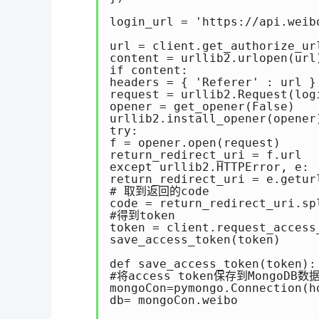
login_url = 'https://api.weib
url = client.get_authorize_url
content = urllib2.urlopen(url)
if content: 

headers = { 'Referer' : url } 
request = urllib2.Request(log
opener = get_opener(False) 

urllib2.install_opener(opener)
try: 

f = opener.open(request) 

return_redirect_uri = f.url 

except urllib2.HTTPError, e: 

return_redirect_uri = e.geturl
# 取到返回的code 

code = return_redirect_uri.spl
#得到token 

token = client.request_access
save_access_token(token) 

def save_access_token(token): 
#将access token保存到MongoDB数据
mongoCon=pymongo.Connection(h
db= mongoCon.weibo
