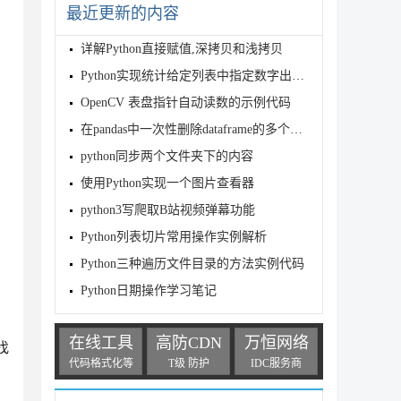
最近更新的内容
详解Python直接赋值,深拷贝和浅拷贝
Python实现统计给定列表中指定数字出现次数的方法
OpenCV 表盘指针自动读数的示例代码
在pandas中一次性删除dataframe的多个列方法
python同步两个文件夹下的内容
使用Python实现一个图片查看器
python3写爬取B站视频弹幕功能
Python列表切片常用操作实例解析
Python三种遍历文件目录的方法实例代码
Python日期操作学习笔记
在线工具
高防CDN
万恒网络
找
代码格式化等
T级 防护
IDC服务商