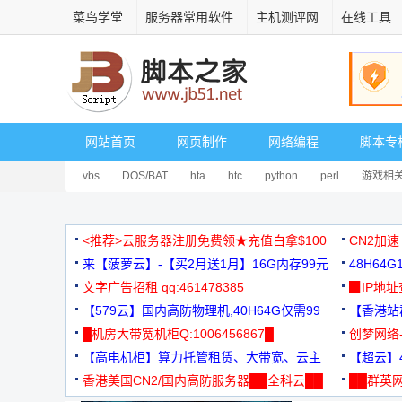
菜鸟学堂
服务器常用软件
主机测评网
在线工具
网站首页
网页制作
网络编程
脚本专
vbs
DOS/BAT
hta
htc
python
perl
游戏相
<推荐>云服务器注册免费领★充值白拿$100
CN2加速
来【菠萝云】-【买2月送1月】16G内存99元
48H64
文字广告招租 qq:461478385
3000+
▉IP地
【579云】国内高防物理机,40H64G仅需99
【香港站群
元
█机房大带宽机柜Q:1006456867█
创梦网络
【高电机柜】算力托管租赁、大带宽、云主
88元/月
【超云】4
机
香港美国CN2/国内高防服务器██全科云██
██群英网