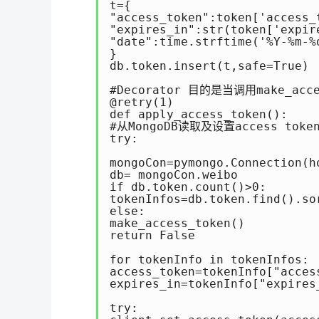
t={

"access_token":token['access_t
"expires_in":str(token['expire
"date":time.strftime('%Y-%m-%
}

db.token.insert(t,safe=True) 

#Decorator 目的是当调用make_acce
@retry(1) 

def apply_access_token(): 

#从MongoDB读取及设置access token
try: 

mongoCon=pymongo.Connection(h
db= mongoCon.weibo

if db.token.count()>0:

tokenInfos=db.token.find().so
else: 

make_access_token() 

return False 

for tokenInfo in tokenInfos:

access_token=tokenInfo["access
expires_in=tokenInfo["expires_
try: 
