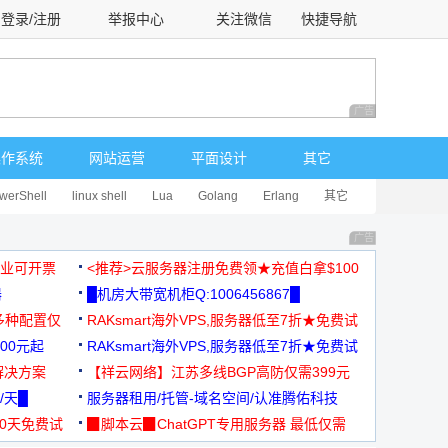
登录/注册
举报中心
关注微信
快捷导航
性选择
广告 商业广告，理
操作系统
网站运营
平面设计
其它
werShell
linux shell
Lua
Golang
Erlang
其它
广告 商业广告，理
，企业可开票
<推荐>云服务器注册免费领★充值白拿$100
器
█机房大带宽机柜Q:1006456867█
多种配置仅
RAKsmart海外VPS,服务器低至7折★免费试
00元起
用★
RAKsmart海外VPS,服务器低至7折★免费试
解决方案
用★
【祥云网络】江苏多线BGP高防仅需399元
/天█
服务器租用/托管-域名空间/认准腾佑科技
30天免费试
▉脚本云▉ChatGPT专用服务器 最低仅需