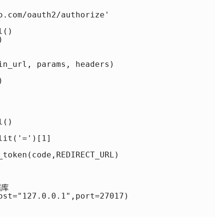
o.com/oauth2/authorize' 

() 

 



in_url, params, headers) 

 

() 

it('=')[1] 

_token(code,REDIRECT_URL) 



库

ost="127.0.0.1",port=27017)
