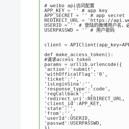
# weibo api访问配置 

APP_KEY = '' # app key 

APP_SECRET = '' # app secret 

REDIRECT_URL = 'https://api
USERID = '' # 登陆的微博用户名，
USERPASSWD = '' # 用户密码 

client = APIClient(app_key=AP
def make_access_token(): 

#请求access token 

params = urllib.urlencode({

'action':'submit',

'withOfficalFlag':'0',

'ticket':'',

'isLoginSina':'', 

'response_type':'code',

'regCallback':'',

'redirect_uri':REDIRECT_URL,

'client_id':APP_KEY,

'state':'',

'from':'',

'userId':USERID,

'passwd':USERPASSWD,

}) 
