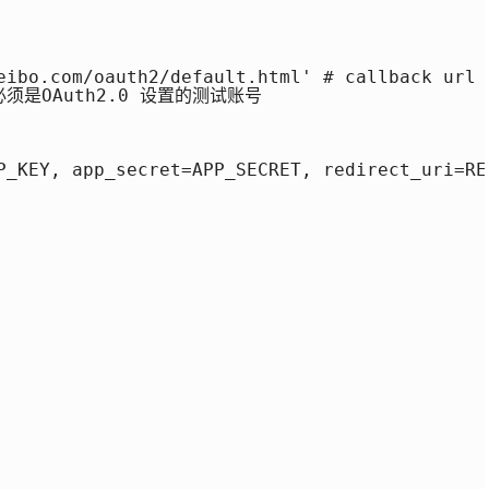
.weibo.com/oauth2/default.html' # callback
必须是OAuth2.0 设置的测试账号 

P_KEY, app_secret=APP_SECRET, redirect_uri=RED