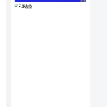
广告 商业广告，理性
广告 商业广告，理性选择
 url 授权回调页,与OAuth2.0 授权设置的一致 

IRECT_URL) 
