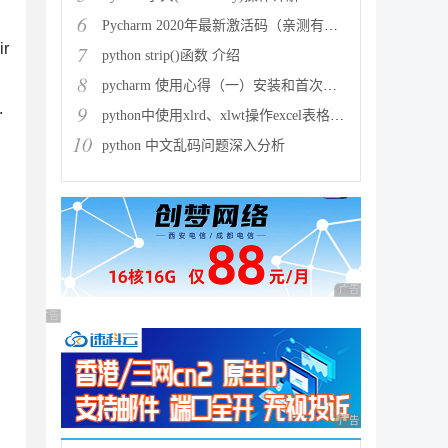
6
Pycharm 2020年最新激活码（亲测有效）
r
7
python strip()函数 介绍
。
8
pycharm 使用心得（一）安装和首次使用
.
9
python中使用xlrd、xlwt操作excel表格详解
10
python 中文乱码问题深入分析
广告 商业广告，理性
广告 商业广告，理性选择
广告 商业广告，理性
=REDIRECT_URL)
