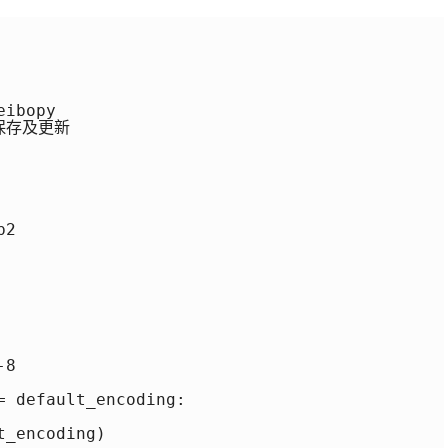
ibopy 

存及更新 

2 

8 

 default_encoding: 

_encoding) 
