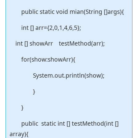
public static void mian(String []args){
int [] arr={2,0,1,4,6,5};
int [] showArr testMethod(arr);
for(show:showArr){
System.out.println(show);
}
}
public static int [] testMethod(int []
array){