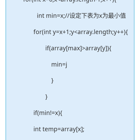
int min=x;//设定下表为x为最小值
for(int y=x+1;y<array.length;y++){
if(array[max]>array[y]){
min=j
}
}
if(min!=x){
int temp=array[x];