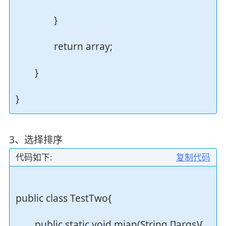
}
return array;
}
}
3、选择排序
代码如下:
复制代码
public class TestTwo{
public static void mian(String []args){