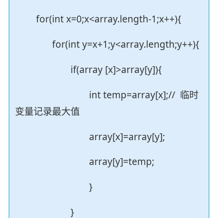
for(int x=0;x<array.length-1;x++){
for(int y=x+1;y<array.length;y++){
if(array [x]>array[y]){
int temp=array[x];// 临时
变量记录最大值
array[x]=array[y];
array[y]=temp;
}
}