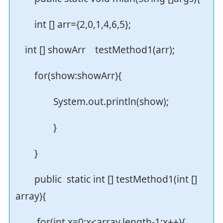
int [] arr={2,0,1,4,6,5};
int [] showArr testMethod1(arr);
for(show:showArr){
System.out.println(show);
}
}
public static int [] testMethod1(int []
array){
for(int x=0;x<array.length-1;x++){