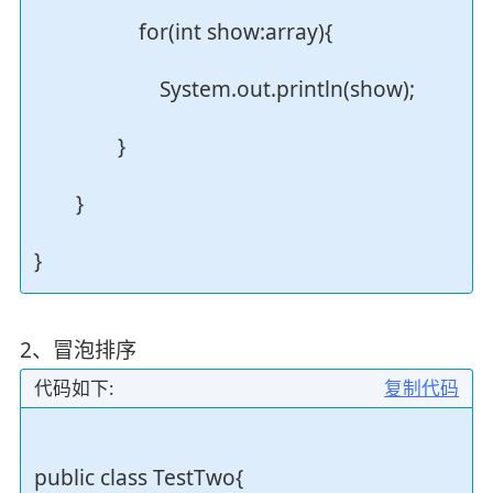
for(int show:array){
System.out.println(show);
}
}
}
2、冒泡排序
代码如下:
复制代码
public class TestTwo{