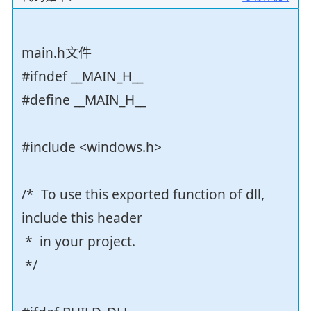
main.h文件
#ifndef __MAIN_H__
#define __MAIN_H__
#include <windows.h>
/* To use this exported function of dll,
include this header
* in your project.
*/