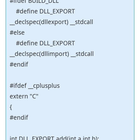
#ifdef BUILD_DLL
#define DLL_EXPORT
__declspec(dllexport) __stdcall
#else
#define DLL_EXPORT
__declspec(dllimport) __stdcall
#endif
#ifdef __cplusplus
extern "C"
{
#endif
int DLL_EXPORT add(int a,int b);