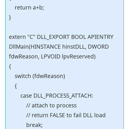
return a+b;
}
extern "C" DLL_EXPORT BOOL APIENTRY
DllMain(HINSTANCE hinstDLL, DWORD
fdwReason, LPVOID lpvReserved)
{
switch (fdwReason)
{
case DLL_PROCESS_ATTACH:
// attach to process
// return FALSE to fail DLL load
break;