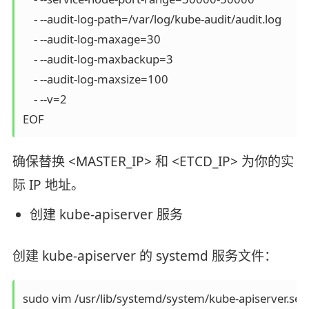
    - --audit-log-path=/var/log/kube-audit/audit.log

    - --audit-log-maxage=30

    - --audit-log-maxbackup=3

    - --audit-log-maxsize=100

    - --v=2

EOF
确保替换 <MASTER_IP> 和 <ETCD_IP> 为你的实
际 IP 地址。
创建 kube-apiserver 服务
创建 kube-apiserver 的 systemd 服务文件：
sudo vim /usr/lib/systemd/system/kube-apiserver.ser