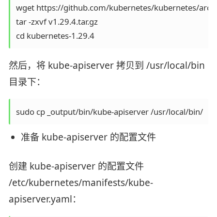
wget https://github.com/kubernetes/kubernetes/archiv
tar -zxvf v1.29.4.tar.gz

cd kubernetes-1.29.4
然后，将 kube-apiserver 拷贝到 /usr/local/bin
目录下：
sudo cp _output/bin/kube-apiserver /usr/local/bin/
准备 kube-apiserver 的配置文件
创建 kube-apiserver 的配置文件
/etc/kubernetes/manifests/kube-
apiserver.yaml：