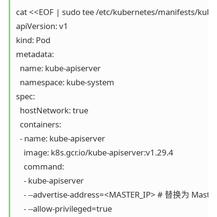
cat <<EOF | sudo tee /etc/kubernetes/manifests/kube-
apiVersion: v1

kind: Pod

metadata:

  name: kube-apiserver

  namespace: kube-system

spec:

  hostNetwork: true

  containers:

  - name: kube-apiserver

    image: k8s.gcr.io/kube-apiserver:v1.29.4

    command:

    - kube-apiserver

    - --advertise-address=<MASTER_IP> # 替换为 Mas
    - --allow-privileged=true
