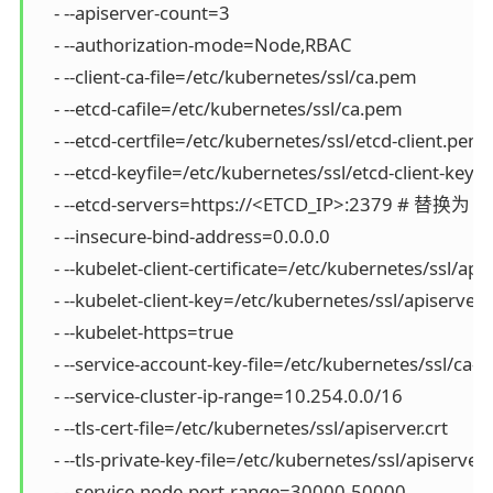
    - --apiserver-count=3

    - --authorization-mode=Node,RBAC

    - --client-ca-file=/etc/kubernetes/ssl/ca.pem

    - --etcd-cafile=/etc/kubernetes/ssl/ca.pem

    - --etcd-certfile=/etc/kubernetes/ssl/etcd-client.pem

    - --etcd-keyfile=/etc/kubernetes/ssl/etcd-client-key.p
    - --etcd-servers=https://<ETCD_IP>:2379 # 替
    - --insecure-bind-address=0.0.0.0

    - --kubelet-client-certificate=/etc/kubernetes/ssl/apis
    - --kubelet-client-key=/etc/kubernetes/ssl/apiserver-
    - --kubelet-https=true

    - --service-account-key-file=/etc/kubernetes/ssl/ca-k
    - --service-cluster-ip-range=10.254.0.0/16

    - --tls-cert-file=/etc/kubernetes/ssl/apiserver.crt

    - --tls-private-key-file=/etc/kubernetes/ssl/apiserver.
    - --service-node-port-range=30000-50000
