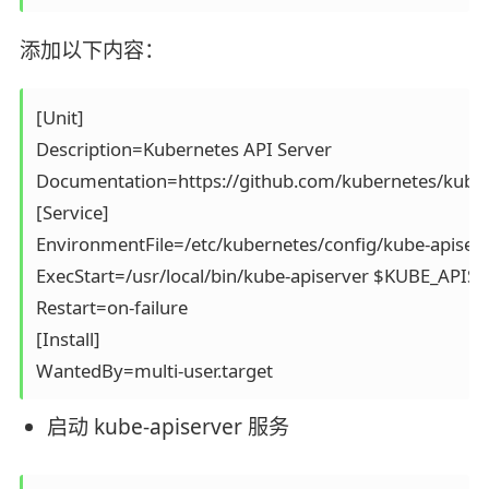
添加以下内容：
[Unit]

Description=Kubernetes API Server

Documentation=https://github.com/kubernetes/kuber
[Service]

EnvironmentFile=/etc/kubernetes/config/kube-apiserve
ExecStart=/usr/local/bin/kube-apiserver $KUBE_APIS
Restart=on-failure

[Install]

WantedBy=multi-user.target
启动 kube-apiserver 服务