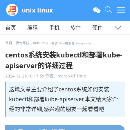
unix linux
首页
编程
手机
软件
硬件
教程
平面
服务器
首页
操作系统
unix linux
>
>
> 安装kubectl和部署kube-apiserver
centos系统安装kubectl和部署kube-
apiserver的详细过程
2024-12-26 10:17:55
作者：march of Time
这篇文章主要介绍了centos系统如何安装
kubectl和部署kube-apiserver,本文给大家介
绍的非常详细,感兴趣的朋友一起看看吧