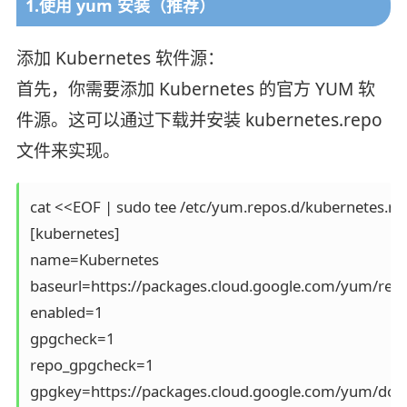
1.使用 yum 安装（推荐）
添加 Kubernetes 软件源：
首先，你需要添加 Kubernetes 的官方 YUM 软
件源。这可以通过下载并安装 kubernetes.repo
文件来实现。
cat <<EOF | sudo tee /etc/yum.repos.d/kubernetes.rep
[kubernetes]

name=Kubernetes

baseurl=https://packages.cloud.google.com/yum/repo
enabled=1

gpgcheck=1

repo_gpgcheck=1

gpgkey=https://packages.cloud.google.com/yum/doc/