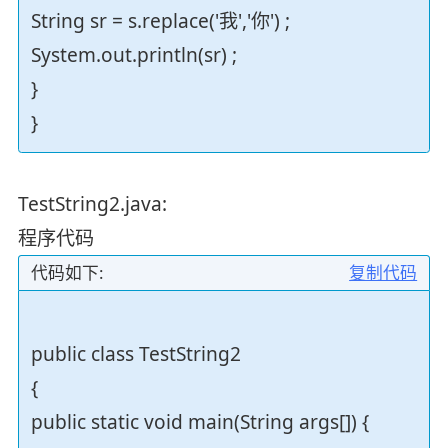
String sr = s.replace('我','你') ;
System.out.println(sr) ;
}
}
TestString2.java:
程序代码
代码如下:
复制代码
public class TestString2
{
public static void main(String args[]) {