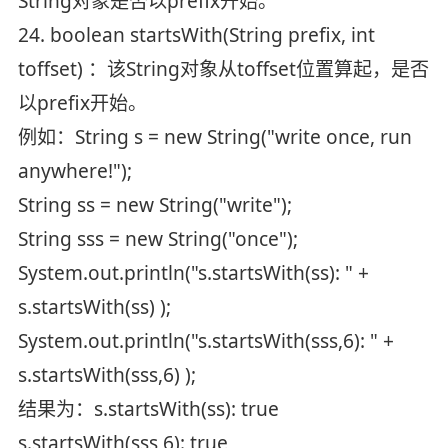
String对象是否以prefix开始。
24. boolean startsWith(String prefix, int
toffset) ：该String对象从toffset位置算起，是否
以prefix开始。
例如：String s = new String("write once, run
anywhere!");
String ss = new String("write");
String sss = new String("once");
System.out.println("s.startsWith(ss): " +
s.startsWith(ss) );
System.out.println("s.startsWith(sss,6): " +
s.startsWith(sss,6) );
结果为：s.startsWith(ss): true
s.startsWith(sss,6): true