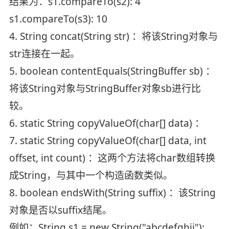
结果为：s1.compareTo(s2): 4
s1.compareTo(s3): 10
4. String concat(String str) ：将该String对象与
str连接在一起。
5. boolean contentEquals(StringBuffer sb) ：
将该String对象与StringBuffer对象sb进行比
较。
6. static String copyValueOf(char[] data) ：
7. static String copyValueOf(char[] data, int
offset, int count) ：这两个方法将char数组转换
成String，与其中一个构造函数类似。
8. boolean endsWith(String suffix) ：该String
对象是否以suffix结尾。
例如：String s1 = new String("abcdefghij");