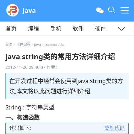
java
首页
编程
手机
软件
硬件
教程
平面
服务器
首页
软件编程
java
>
>
> java string 方法
java string类的常用方法详细介绍
2012-11-26 09:40:37
作者：
在开发过程中经常会使用到java string类的方
法,本文将以此问题进行详细介绍
String : 字符串类型
一、构造函数
代码如下:
复制代码