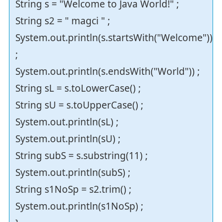
String s = "Welcome to Java World!" ;
String s2 = " magci " ;
System.out.println(s.startsWith("Welcome"))
;
System.out.println(s.endsWith("World")) ;
String sL = s.toLowerCase() ;
String sU = s.toUpperCase() ;
System.out.println(sL) ;
System.out.println(sU) ;
String subS = s.substring(11) ;
System.out.println(subS) ;
String s1NoSp = s2.trim() ;
System.out.println(s1NoSp) ;