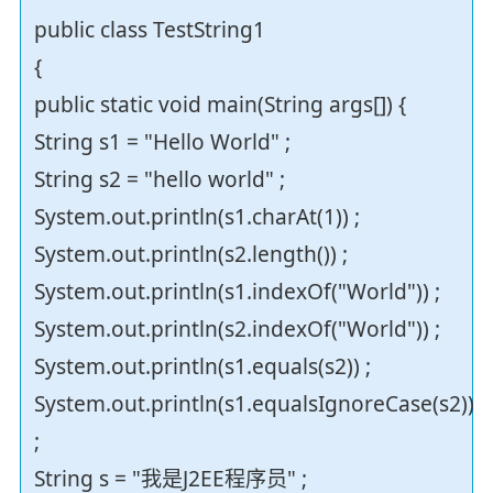
public class TestString1
{
public static void main(String args[]) {
String s1 = "Hello World" ;
String s2 = "hello world" ;
System.out.println(s1.charAt(1)) ;
System.out.println(s2.length()) ;
System.out.println(s1.indexOf("World")) ;
System.out.println(s2.indexOf("World")) ;
System.out.println(s1.equals(s2)) ;
System.out.println(s1.equalsIgnoreCase(s2))
;
String s = "我是J2EE程序员" ;