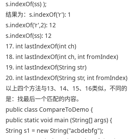
s.indexOf(ss) );
结果为：s.indexOf('r'): 1
s.indexOf('r',2): 12
s.indexOf(ss): 12
17. int lastIndexOf(int ch)
18. int lastIndexOf(int ch, int fromIndex)
19. int lastIndexOf(String str)
20. int lastIndexOf(String str, int fromIndex)
以上四个方法与13、14、15、16类似，不同的
是：找最后一个匹配的内容。
public class CompareToDemo {
public static void main (String[] args) {
String s1 = new String("acbdebfg");