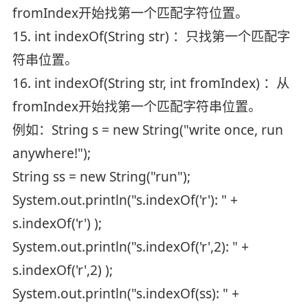
fromIndex开始找第一个匹配字符位置。
15. int indexOf(String str) ：只找第一个匹配字
符串位置。
16. int indexOf(String str, int fromIndex) ：从
fromIndex开始找第一个匹配字符串位置。
例如：String s = new String("write once, run
anywhere!");
String ss = new String("run");
System.out.println("s.indexOf('r'): " +
s.indexOf('r') );
System.out.println("s.indexOf('r',2): " +
s.indexOf('r',2) );
System.out.println("s.indexOf(ss): " +