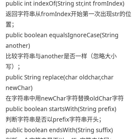
public int indexOf(String str,int fromIndex)
返回字符串从fromIndex开始第一次出现str的位
置；
public boolean equalsIgnoreCase(String
another)
比较字符串与another是否一样（忽略大小
写）；
public String replace(char oldchar,char
newChar)
在字符串中用newChar字符替换oldChar字符
public boolean startsWith(String prefix)
判断字符串是否以prefix字符串开头；
public boolean endsWith(String suffix)