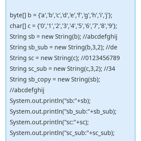
byte[] b = {'a','b','c','d','e','f','g','h','i','j'};
char[] c = {'0','1','2','3','4','5','6','7','8','9'};
String sb = new String(b); //abcdefghij
String sb_sub = new String(b,3,2); //de
String sc = new String(c); //0123456789
String sc_sub = new String(c,3,2); //34
String sb_copy = new String(sb);
//abcdefghij
System.out.println("sb:"+sb);
System.out.println("sb_sub:"+sb_sub);
System.out.println("sc:"+sc);
System.out.println("sc_sub:"+sc_sub);