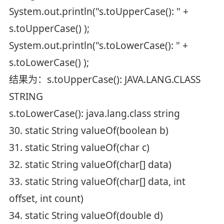
System.out.println("s.toUpperCase(): " +
s.toUpperCase() );
System.out.println("s.toLowerCase(): " +
s.toLowerCase() );
结果为：s.toUpperCase(): JAVA.LANG.CLASS
STRING
s.toLowerCase(): java.lang.class string
30. static String valueOf(boolean b)
31. static String valueOf(char c)
32. static String valueOf(char[] data)
33. static String valueOf(char[] data, int
offset, int count)
34. static String valueOf(double d)