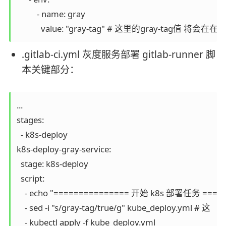
          - name: gray

.gitlab-ci.yml 灰度服务部署 gitlab-runner 脚
本关键部分：
...

stages:

  - k8s-deploy

k8s-deploy-gray-service:

  stage: k8s-deploy

  script:

    - echo "=============== 开始 k8s 部署任务 =====
    - sed -i "s/gray-tag/true/g" kube_deploy.yml # 这

    - kubectl apply -f kube_deploy.yml
