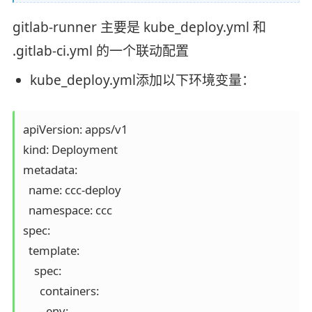
gitlab-runner 主要是 kube_deploy.yml 和
.gitlab-ci.yml 的一个联动配置
kube_deploy.yml添加以下环境变量：
apiVersion: apps/v1

kind: Deployment

metadata:

  name: ccc-deploy

  namespace: ccc

spec:

  template:

    spec:

      containers: 

      - env:
