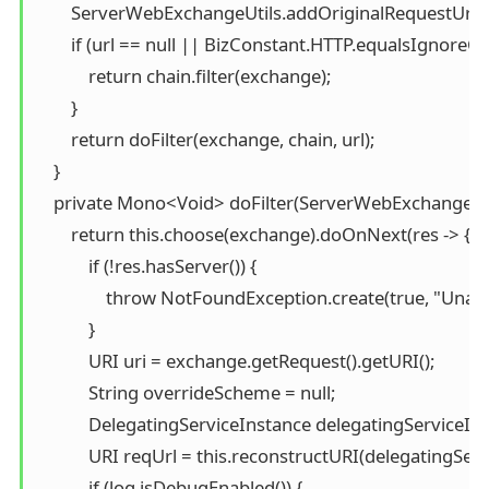
        ServerWebExchangeUtils.addOriginalRequestUrl(e
        if (url == null || BizConstant.HTTP.equalsIgnoreCa
            return chain.filter(exchange);

        }

        return doFilter(exchange, chain, url);

    }

    private Mono<Void> doFilter(ServerWebExchange exc
        return this.choose(exchange).doOnNext(res -> {

            if (!res.hasServer()) {

                throw NotFoundException.create(true, "Unabl
            }

            URI uri = exchange.getRequest().getURI();

            String overrideScheme = null;

            DelegatingServiceInstance delegatingService
            URI reqUrl = this.reconstructURI(delegatingServ
            if (log.isDebugEnabled()) {
