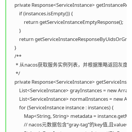
    private Response<ServiceInstance> getInstanceRes
        if (instances.isEmpty()) {

            return getServiceInstanceEmptyResponse();

        }

        return getServiceInstanceResponseByUidsOrGrayT
    }

    /**

     * 从nacos获取服务实例列表，并根据策略返回
     */

    private Response<ServiceInstance> getServiceIns
        List<ServiceInstance> grayInstances = new ArrayLi
        List<ServiceInstance> normalInstances = new Arra
        for (ServiceInstance instance : instances) {

            Map<String, String> metadata = instance.getMet
            // nacos元数据包含“gray-tag”的key值,且va