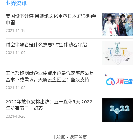
业界资讯
美国设下计谋,用娘炮文化重塑日本,已影响至
中国
2021-11-19
时空伴随者是什么意思?时空伴随者介绍
2021-11-09
工信部称网盘企业免费用户最低速率应满足
基本下载需求，天翼云盘回应：坚决支持，
始终
2021-11-05
2022年放假安排出炉：五一连休5天 2022
年所有节日一览表
2021-10-26
电脑版
-
返回首页