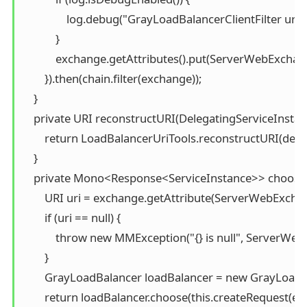
                log.debug("GrayLoadBalancerClientFilter url c
            }

            exchange.getAttributes().put(ServerWebExc
        }).then(chain.filter(exchange));

    }

    private URI reconstructURI(DelegatingServiceInstanc
        return LoadBalancerUriTools.reconstructURI(deleg
    }

    private Mono<Response<ServiceInstance>> choose
        URI uri = exchange.getAttribute(ServerWebEx
        if (uri == null) {

            throw new MMException("{} is null", Serve
        }

        GrayLoadBalancer loadBalancer = new GrayLoadBa
        return loadBalancer.choose(this.createRequest(ex