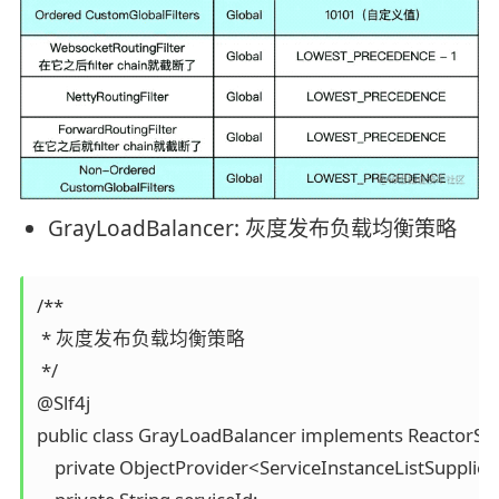
GrayLoadBalancer: 灰度发布负载均衡策略
/**

 * 灰度发布负载均衡策略

 */

@Slf4j

public class GrayLoadBalancer implements ReactorSer
    private ObjectProvider<ServiceInstanceListSupplier