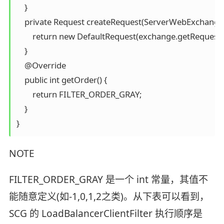
    }

    private Request createRequest(ServerWebExchange 
        return new DefaultRequest(exchange.getRequest()
    }

    @Override

    public int getOrder() {

        return FILTER_ORDER_GRAY;

    }

NOTE
FILTER_ORDER_GRAY 是一个 int 常量，其值不
能随意定义(如-1,0,1,2之类)。从下表可以看到，
SCG 的 LoadBalancerClientFilter 执行顺序是