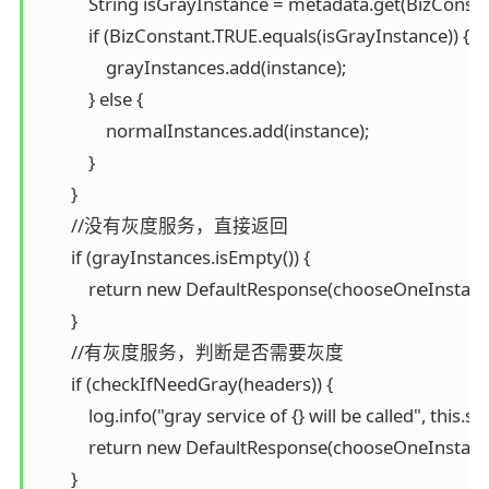
            String isGrayInstance = metadata.get(BizConst
            if (BizConstant.TRUE.equals(isGrayInstance)) {

                grayInstances.add(instance);

            } else {

                normalInstances.add(instance);

            }

        }

        //没有灰度服务，直接返回

        if (grayInstances.isEmpty()) {

            return new DefaultResponse(chooseOneInstan
        }

        //有灰度服务，判断是否需要灰度

        if (checkIfNeedGray(headers)) {

            log.info("gray service of {} will be called", this.se
            return new DefaultResponse(chooseOneInstanc
        }
