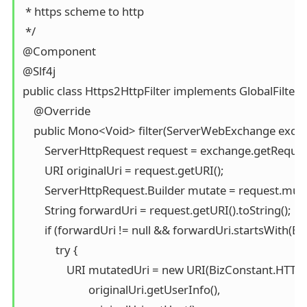
 * https scheme to http

 */

@Component

@Slf4j

public class Https2HttpFilter implements GlobalFilter, 
    @Override

    public Mono<Void> filter(ServerWebExchange exchan
        ServerHttpRequest request = exchange.getRequest
        URI originalUri = request.getURI();

        ServerHttpRequest.Builder mutate = request.mutat
        String forwardUri = request.getURI().toString();

        if (forwardUri != null && forwardUri.startsWith(B
            try {

                URI mutatedUri = new URI(BizConstant.HTTP,

                        originalUri.getUserInfo(),
