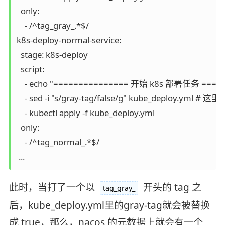
  only:

    - /^tag_gray_.*$/

k8s-deploy-normal-service:

  stage: k8s-deploy

  script:

    - echo "=============== 开始 k8s 部署任务 =====
    - sed -i "s/gray-tag/false/g" kube_deploy.yml # 这
    - kubectl apply -f kube_deploy.yml

  only:

    - /^tag_normal_.*$/

此时，当打了一个以
开头的 tag 之
tag_gray_
后，kube_deploy.yml里的gray-tag就会被替换
成 true，那么，nacos 的元数据上就会有一个