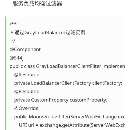
服务负载均衡过滤器
/**

 * 通过GrayLoadBalancer过滤实例

 */

@Component

@Slf4j

public class GrayLoadBalancerClientFilter implements G
    @Resource

    private LoadBalancerClientFactory clientFactory;

    @Resource

    private CustomProperty customProperty;

    @Override

    public Mono<Void> filter(ServerWebExchange exchan
        URI url = exchange.getAttribute(ServerWebEx