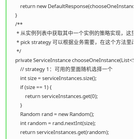
        return new DefaultResponse(chooseOneInstance(
    }

    /**

     * 从实例列表中获取其中一个实例的策略实现，这里
     * pick strategy 可以根据业务需要，在这个方法里改写
     */

    private ServiceInstance chooseOneInstance(List<Ser
        // strategy 1：可用的里面随机选择一个

        int size = serviceInstances.size();

        if (size == 1) {

            return serviceInstances.get(0);

        }

        Random rand = new Random();

        int random = rand.nextInt(size);

        return serviceInstances.get(random);
