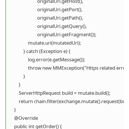
                        originalUri.getHost(),

                        originalUri.getPort(),

                        originalUri.getPath(),

                        originalUri.getQuery(),

                        originalUri.getFragment());

                mutate.uri(mutatedUri);

            } catch (Exception e) {

                log.error(e.getMessage());

                throw new MMException("Https related error")
            }

        }

        ServerHttpRequest build = mutate.build();

        return chain.filter(exchange.mutate().request(build)
    }

    @Override

    public int getOrder() {
