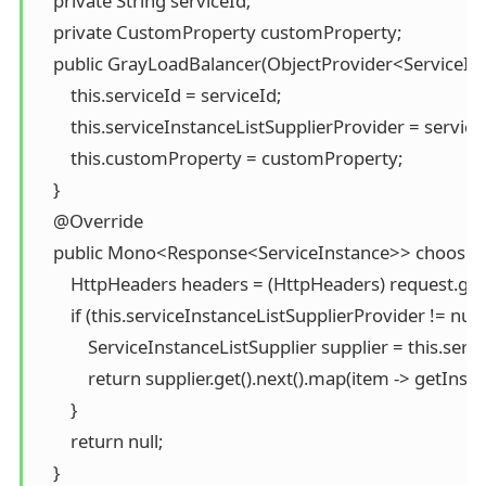
    private String serviceId;

    private CustomProperty customProperty;

    public GrayLoadBalancer(ObjectProvider<ServiceIns
        this.serviceId = serviceId;

        this.serviceInstanceListSupplierProvider = servic
        this.customProperty = customProperty;

    }

    @Override

    public Mono<Response<ServiceInstance>> choose(Re
        HttpHeaders headers = (HttpHeaders) request.getC
        if (this.serviceInstanceListSupplierProvider != null) 
            ServiceInstanceListSupplier supplier = this.
            return supplier.get().next().map(item -> getIn
        }

        return null;

    }
