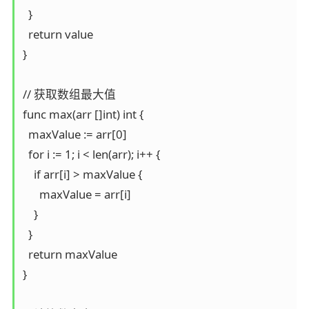
  }

  return value

}

// 获取数组最大值

func max(arr []int) int {

  maxValue := arr[0]

  for i := 1; i < len(arr); i++ {

    if arr[i] > maxValue {

      maxValue = arr[i]

    }

  }

  return maxValue

}
