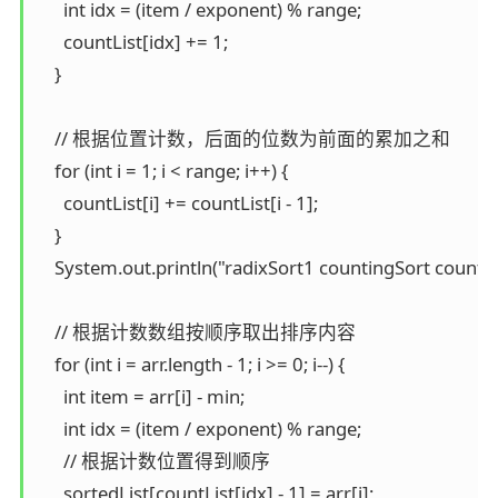
      int idx = (item / exponent) % range;

      countList[idx] += 1;

    }

    // 根据位置计数，后面的位数为前面的累加之和

    for (int i = 1; i < range; i++) {

      countList[i] += countList[i - 1];

    }

    System.out.println("radixSort1 countingSort countLis
    // 根据计数数组按顺序取出排序内容

    for (int i = arr.length - 1; i >= 0; i--) {

      int item = arr[i] - min;

      int idx = (item / exponent) % range;

      // 根据计数位置得到顺序

      sortedList[countList[idx] - 1] = arr[i];
