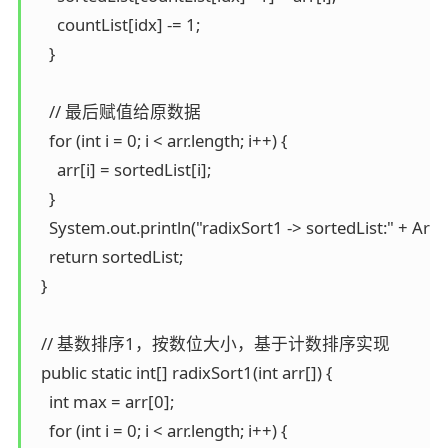
      countList[idx] -= 1;

    }

    // 最后赋值给原数据

    for (int i = 0; i < arr.length; i++) {

      arr[i] = sortedList[i];

    }

    System.out.println("radixSort1 -> sortedList:" + Array
    return sortedList;

  }

  // 基数排序1，按数位大小，基于计数排序实现

  public static int[] radixSort1(int arr[]) {

    int max = arr[0];

    for (int i = 0; i < arr.length; i++) {
