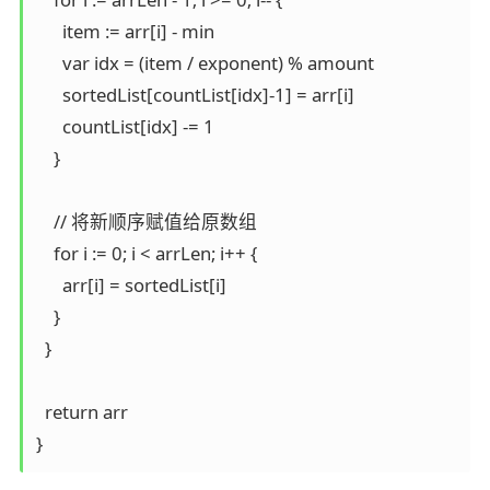
      item := arr[i] - min

      var idx = (item / exponent) % amount

      sortedList[countList[idx]-1] = arr[i]

      countList[idx] -= 1

    }

    // 将新顺序赋值给原数组

    for i := 0; i < arrLen; i++ {

      arr[i] = sortedList[i]

    }

  }

  return arr

}