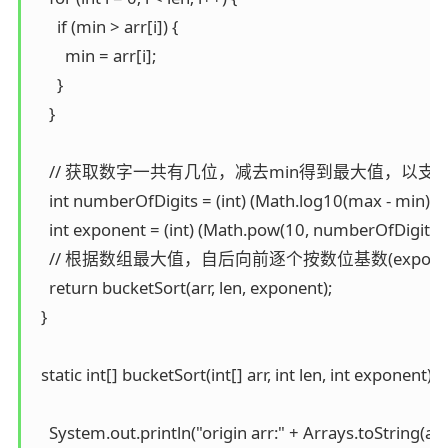
      if (min > arr[i]) {

        min = arr[i];

      }

    }

    // 获取数字一共有几位，减去min得到最大值，以
    int numberOfDigits = (int) (Math.log10(max - min) + 1
    int exponent = (int) (Math.pow(10, numberOfDigits - 1
    // 根据数组最大值，自后向前逐个按数位基数(expone
    return bucketSort(arr, len, exponent);

  }

  static int[] bucketSort(int[] arr, int len, int exponent) {

    System.out.println("origin arr:" + Arrays.toString(arr