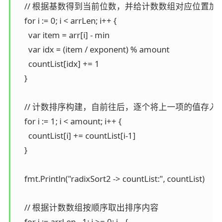
    // 根据基数得到当前位数，并给计数数组对应位置加1
    for i := 0; i < arrLen; i++ {

      var item = arr[i] - min

      var idx = (item / exponent) % amount

      countList[idx] += 1

    }

    // 计数排序构建，自前往后，逐个将上一项的值存入
    for i := 1; i < amount; i++ {

      countList[i] += countList[i-1]

    }

    fmt.Println("radixSort2 -> countList:", countList)

    // 根据计数数组按顺序取出排序内容

    for i := arrLen - 1; i >= 0; i-- {
