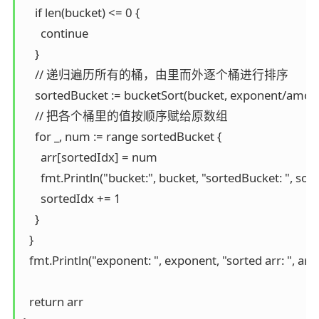
    if len(bucket) <= 0 {

      continue

    }

    // 递归遍历所有的桶，由里而外逐个桶进行排序

    sortedBucket := bucketSort(bucket, exponent/amoun
    // 把各个桶里的值按顺序赋给原数组

    for _, num := range sortedBucket {

      arr[sortedIdx] = num

      fmt.Println("bucket:", bucket, "sortedBucket: ", sort
      sortedIdx += 1

    }

  }

  fmt.Println("exponent: ", exponent, "sorted arr: ", arr)

  return arr
