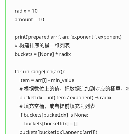
    radix = 10

    amount = 10

    print('prepared arr:', arr, 'exponent:', exponent)

    # 构建排序的桶二维列表

    buckets = [None] * radix

    for i in range(len(arr)):

        item = arr[i] - min_value

        # 根据数位上的值，把数据追加到对应的桶里，减
        bucketIdx = int(item / exponent) % radix

        # 填充空桶，或者提前填充为列表

        if buckets[bucketIdx] is None:

            buckets[bucketIdx] = []

        buckets[bucketIdx].append(arr[i])
