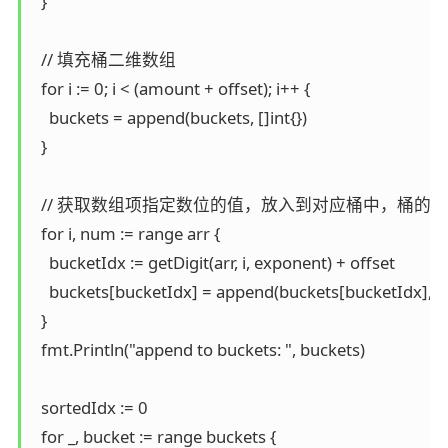
  }

  // 填充桶二维数组

  for i := 0; i < (amount + offset); i++ {

    buckets = append(buckets, []int{})

  }

  // 获取数组项指定数位的值，放入到对应桶中，桶的下
  for i, num := range arr {

    bucketIdx := getDigit(arr, i, exponent) + offset

    buckets[bucketIdx] = append(buckets[bucketIdx], n
  }

  fmt.Println("append to buckets: ", buckets)

  sortedIdx := 0

  for _, bucket := range buckets {
