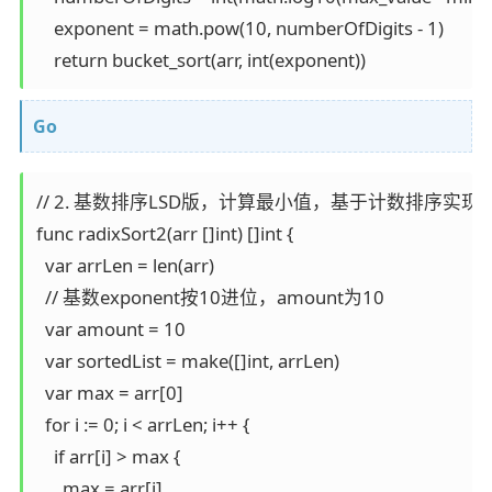
    exponent = math.pow(10, numberOfDigits - 1)

    return bucket_sort(arr, int(exponent))
Go
// 2. 基数排序LSD版，计算最小值，基于计数排序实现

func radixSort2(arr []int) []int {

  var arrLen = len(arr)

  // 基数exponent按10进位，amount为10

  var amount = 10

  var sortedList = make([]int, arrLen)

  var max = arr[0]

  for i := 0; i < arrLen; i++ {

    if arr[i] > max {

      max = arr[i]
