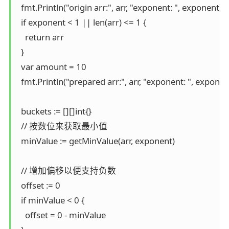
  fmt.Println("origin arr:", arr, "exponent: ", exponent)

  if exponent < 1 || len(arr) <= 1 {

    return arr

  }

  var amount = 10

  fmt.Println("prepared arr:", arr, "exponent: ", exponent
  buckets := [][]int{}

  // 按数位来获取最小值

  minValue := getMinValue(arr, exponent)

  // 增加偏移以便支持负数

  offset := 0

  if minValue < 0 {

    offset = 0 - minValue
