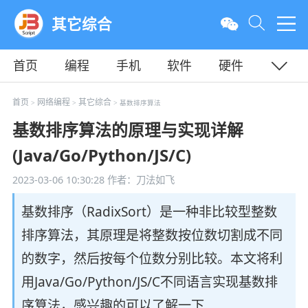
其它综合
首页
编程
手机
软件
硬件
教程
平面
服务器
首页
网络编程
其它综合
>
>
> 基数排序算法
基数排序算法的原理与实现详解
(Java/Go/Python/JS/C)
2023-03-06 10:30:28
作者：刀法如飞
基数排序（RadixSort）是一种非比较型整数
排序算法，其原理是将整数按位数切割成不同
的数字，然后按每个位数分别比较。本文将利
用Java/Go/Python/JS/C不同语言实现基数排
序算法，感兴趣的可以了解一下