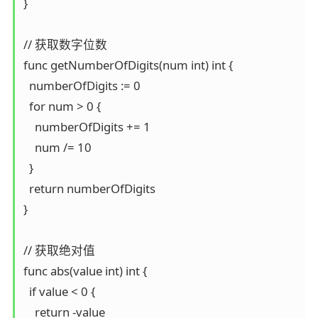
}

// 获取数字位数

func getNumberOfDigits(num int) int {

  numberOfDigits := 0

  for num > 0 {

    numberOfDigits += 1

    num /= 10

  }

  return numberOfDigits

}

// 获取绝对值

func abs(value int) int {

  if value < 0 {

    return -value
