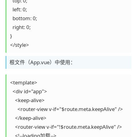
  top: 0;

  left: 0;

  bottom: 0;

  right: 0;

}

根文件（App.vue）中使用：
<template>

  <div id="app">

    <keep-alive>

      <router-view v-if="$route.meta.keepAlive" />

    </keep-alive>

    <router-view v-if="!$route.meta.keepAlive" />

    <!--loading加载-->
