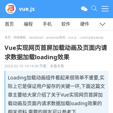
vue.js
首页
编程
手机
软件
硬件
教程
平面
服务器
首页
网络编程
JavaScript
javascript类库
vue.js
>
>
>
>
> Vue网页首屏加载动画
Vue实现网页首屏加载动画及页面内请
求数据加载loading效果
2023-02-10 14:14:36
作者：水香木鱼
Loading加载动画组件看起来很简单不重要,实
际上它是保证用户留存的关键一环,下面这篇文
章主要给大家介绍了关于Vue实现网页首屏加
载动画及页面内请求数据加载loading效果的
相关资料,需要的朋友可以参考下