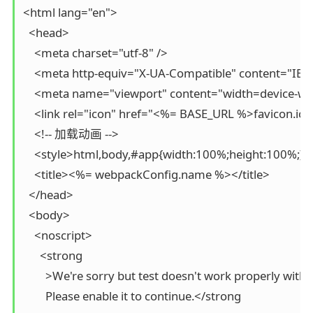
<html lang="en">

  <head>

    <meta charset="utf-8" />

    <meta http-equiv="X-UA-Compatible" content="IE=e
    <meta name="viewport" content="width=device-width
    <link rel="icon" href="<%= BASE_URL %>favicon.ico" 
    <!-- 加载动画 -->

    <style>html,body,#app{width:100%;height:100%;}.d
    <title><%= webpackConfig.name %></title>

  </head>

  <body>

    <noscript>

      <strong

        >We're sorry but test doesn't work properly witho
        Please enable it to continue.</strong
