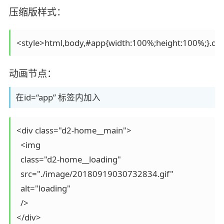
压缩版样式：
动画节点：
在id=“app” 标签内加入
<div class="d2-home__main">

  <img

  class="d2-home__loading"

  src="./image/20180919030732834.gif"

  alt="loading"

  />
