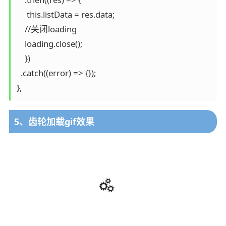
     this.listData = res.data;

    //关闭loading

    loading.close();

    })

  .catch((error) => {});

5、齿轮加载gif效果