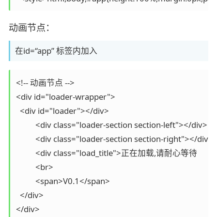
动画节点：
在id=“app” 标签内加入
<!-- 动画节点 -->

<div id="loader-wrapper">

  <div id="loader"></div>

	  <div class="loader-section section-left"></div>

	  <div class="loader-section section-right"></div>

	  <div class="load_title">正在加载,请耐心等待

	  <br>

	  <span>V0.1</span>

  </div>
