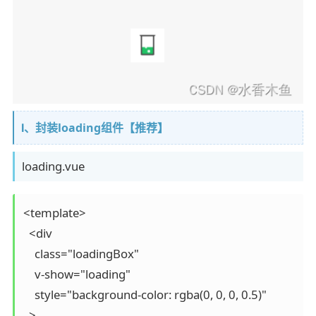
Ⅰ、封装loading组件【推荐】
loading.vue
<template>

  <div

    class="loadingBox"

    v-show="loading"

    style="background-color: rgba(0, 0, 0, 0.5)"

  >
