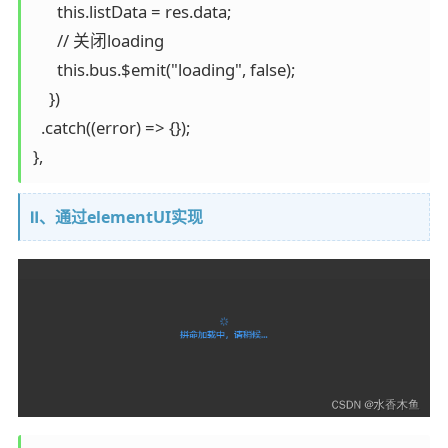
      this.listData = res.data;

      // 关闭loading

      this.bus.$emit("loading", false);

    })

  .catch((error) => {});

Ⅱ、通过elementUI实现