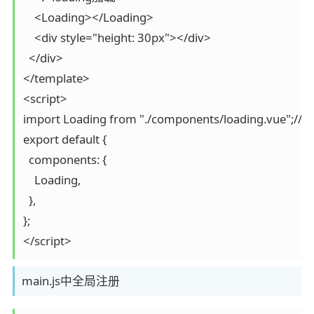
    <Loading></Loading>

    <div style="height: 30px"></div>

  </div>

</template>

<script>

import Loading from "./components/loading.vue";/
export default {

  components: {

    Loading,

  },

};

main.js中全局注册