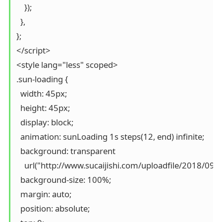
    });

  },

};

</script>

<style lang="less" scoped>

.sun-loading {

  width: 45px;

  height: 45px;

  display: block;

  animation: sunLoading 1s steps(12, end) infinite;

  background: transparent

    url("http://www.sucaijishi.com/uploadfile/2018/
  background-size: 100%;

  margin: auto;

  position: absolute;
