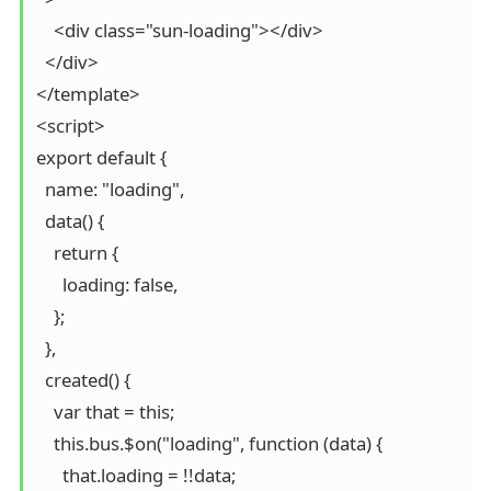
    <div class="sun-loading"></div>

  </div>

</template>

<script>

export default {

  name: "loading",

  data() {

    return {

      loading: false,

    };

  },

  created() {

    var that = this;

    this.bus.$on("loading", function (data) {

      that.loading = !!data;
