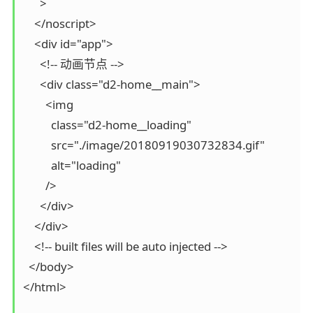
      >

    </noscript>

    <div id="app">

      <!-- 动画节点 -->

      <div class="d2-home__main">

        <img

          class="d2-home__loading"

          src="./image/20180919030732834.gif"

          alt="loading"

        />

      </div>

    </div>

    <!-- built files will be auto injected -->

  </body>

</html>
