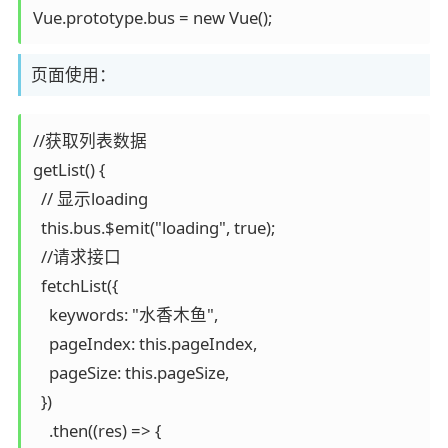
页面使用：
//获取列表数据

getList() {

  // 显示loading

  this.bus.$emit("loading", true);

  //请求接口

  fetchList({

    keywords: "水香木鱼",

    pageIndex: this.pageIndex,

    pageSize: this.pageSize,

  })

    .then((res) => {
