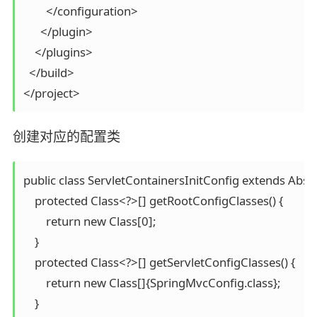
        </configuration>

      </plugin>

    </plugins>

  </build>

</project>
创建对应的配置类
public class ServletContainersInitConfig extends Abstr
    protected Class<?>[] getRootConfigClasses() {

        return new Class[0];

    }

    protected Class<?>[] getServletConfigClasses() {

        return new Class[]{SpringMvcConfig.class};

    }
