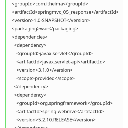
  <groupId>com.itheima</groupId>

  <artifactId>springmvc_05_response</artifactId>

  <version>1.0-SNAPSHOT</version>

  <packaging>war</packaging>

  <dependencies>

    <dependency>

      <groupId>javax.servlet</groupId>

      <artifactId>javax.servlet-api</artifactId>

      <version>3.1.0</version>

      <scope>provided</scope>

    </dependency>

    <dependency>

      <groupId>org.springframework</groupId>

      <artifactId>spring-webmvc</artifactId>

      <version>5.2.10.RELEASE</version>

    </dependency>
