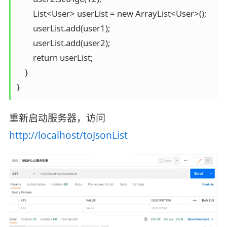
        List<User> userList = new ArrayList<User>();

        userList.add(user1);

        userList.add(user2);

        return userList;

    }

}
重新启动服务器，访问
http://localhost/toJsonList