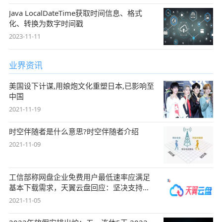
Java LocalDateTime获取时间信息、格式
化、转换为数字时间戳
2023-11-11
业界资讯
美国设下计谋,用娘炮文化重塑日本,已影响至
中国
2021-11-19
时空伴随者是什么意思?时空伴随者介绍
2021-11-09
工信部称网盘企业免费用户最低速率应满足
基本下载需求，天翼云盘回应：坚决支持，
始终
2021-11-05