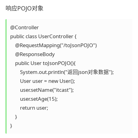
响应POJO对象
@Controller

public class UserController {

    @RequestMapping("/toJsonPOJO")

    @ResponseBody

    public User toJsonPOJO(){

        System.out.println("返回json对象数据");

        User user = new User();

        user.setName("itcast");

        user.setAge(15);

        return user;

    }

}