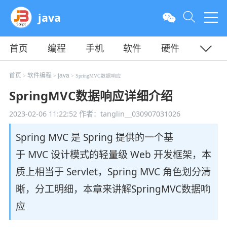
java
首页
编程
手机
软件
硬件
教程
平面
服务器
首页
软件编程
java
>
>
> SpringMVC数据响应
SpringMVC数据响应详细介绍
2023-02-06 11:22:52
作者：tanglin＿030907031026
Spring MVC 是 Spring 提供的一个基
于 MVC 设计模式的轻量级 Web 开发框架，本
质上相当于 Servlet，Spring MVC 角色划分清
晰，分工明细，本章来讲解SpringMVC数据响
应