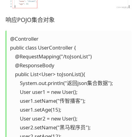
响应POJO集合对象
@Controller

public class UserController {

    @RequestMapping("/toJsonList")

    @ResponseBody

    public List<User> toJsonList(){

        System.out.println("返回json集合数据");

        User user1 = new User();

        user1.setName("传智播客");

        user1.setAge(15);

        User user2 = new User();

        user2.setName("黑马程序员");

        user2.setAge(12);
