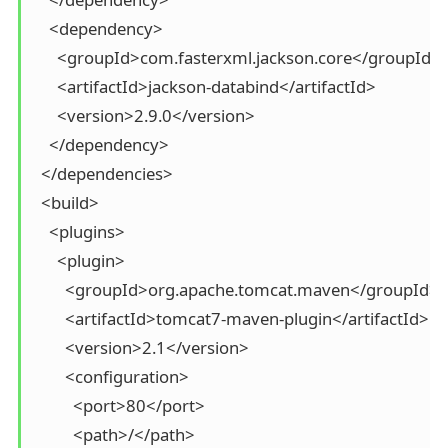
    <dependency>

      <groupId>com.fasterxml.jackson.core</groupId>

      <artifactId>jackson-databind</artifactId>

      <version>2.9.0</version>

    </dependency>

  </dependencies>

  <build>

    <plugins>

      <plugin>

        <groupId>org.apache.tomcat.maven</groupId>

        <artifactId>tomcat7-maven-plugin</artifactId>

        <version>2.1</version>

        <configuration>

          <port>80</port>

          <path>/</path>
