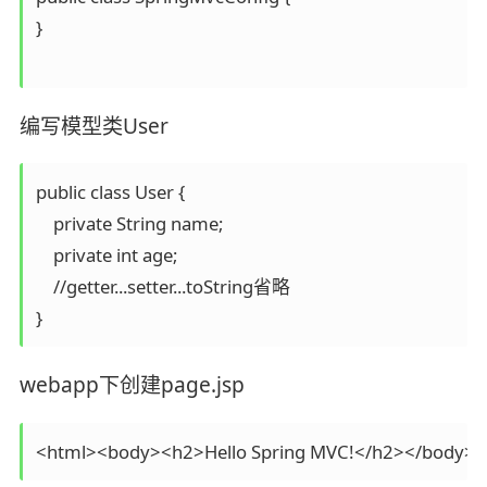
}

编写模型类User
public class User {

    private String name;

    private int age;

    //getter...setter...toString省略

}
webapp下创建page.jsp
<html><body><h2>Hello Spring MVC!</h2></body><