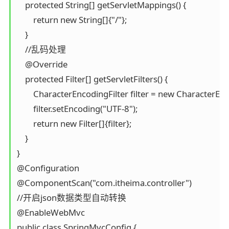
    protected String[] getServletMappings() {

        return new String[]{"/"};

    }

    //乱码处理

    @Override

    protected Filter[] getServletFilters() {

        CharacterEncodingFilter filter = new CharacterEnco
        filter.setEncoding("UTF-8");

        return new Filter[]{filter};

    }

}

@Configuration

@ComponentScan("com.itheima.controller")

//开启json数据类型自动转换

@EnableWebMvc

public class SpringMvcConfig {
