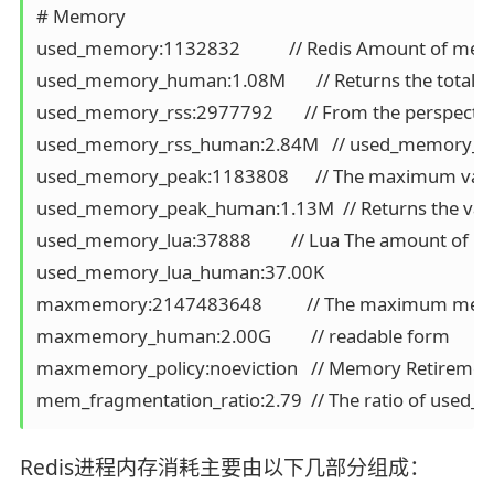
# Memory

used_memory:1132832           // Redis Amount of memo
used_memory_human:1.08M       // Returns the total
used_memory_rss:2977792       // From the perspective
used_memory_rss_human:2.84M   // used_memory_rss 
used_memory_peak:1183808      // The maximum valu
used_memory_peak_human:1.13M  // Returns the valu
used_memory_lua:37888         // Lua The amount of
used_memory_lua_human:37.00K

maxmemory:2147483648          // The maximum memory
maxmemory_human:2.00G         // readable form

maxmemory_policy:noeviction   // Memory Retirement 
Redis进程内存消耗主要由以下几部分组成：