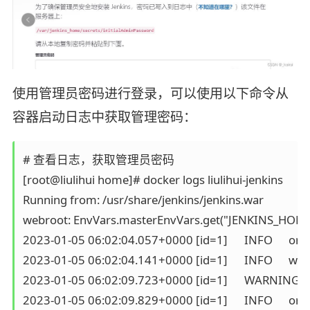
使用管理员密码进行登录，可以使用以下命令从
容器启动日志中获取管理密码：
# 查看日志，获取管理员密码

[root@liulihui home]# docker logs liulihui-jenkins

Running from: /usr/share/jenkins/jenkins.war

webroot: EnvVars.masterEnvVars.get("JENKINS_HOME"
2023-01-05 06:02:04.057+0000 [id=1]	INFO	org.eclipse.jetty.util.log.Log#initialized: Logging initialized @707ms to org.eclipse.jetty.util.log.JavaUtilLog

2023-01-05 06:02:04.141+0000 [id=1]	INFO	winstone.Logger#logInternal: Beginning extraction from war file

2023-01-05 06:02:09.723+0000 [id=1]	WARNING	o.e.j.s.handler.ContextHandler#setContextPath: Empty contextPath

2023-01-05 06:02:09.829+0000 [id=1]	INFO	org.eclipse.jetty.server.Server#doStart: jetty-9.4.43.v20210629; built: 2021-06-30T11:07:22.254Z; git: 526006ecfa3af7f1a27ef3a288e2bef7ea9dd7e8; jvm 11.0.13+8
