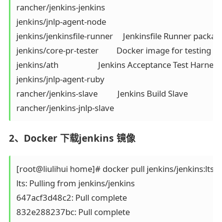
rancher/jenkins-jenkins                                                        1     
jenkins/jnlp-agent-node                                                        1    
jenkins/jenkinsfile-runner     Jenkinsfile Runner packages           
jenkins/core-pr-tester         Docker image for testing pull-req
jenkins/ath                    Jenkins Acceptance Test Harness         
jenkins/jnlp-agent-ruby                                                        1     
rancher/jenkins-slave          Jenkins Build Slave                        
2、Docker 下载jenkins 镜像
[root@liulihui home]# docker pull jenkins/jenkins:lts

lts: Pulling from jenkins/jenkins

647acf3d48c2: Pull complete 

832e288237bc: Pull complete 
