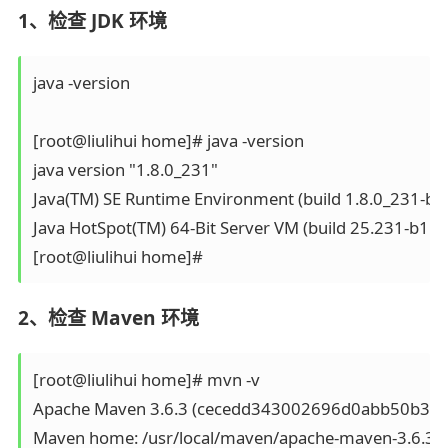
1、检查 JDK 环境
java -version

[root@liulihui home]# java -version

java version "1.8.0_231"

Java(TM) SE Runtime Environment (build 1.8.0_231-b11
Java HotSpot(TM) 64-Bit Server VM (build 25.231-b11,
2、检查 Maven 环境
[root@liulihui home]# mvn -v

Apache Maven 3.6.3 (cecedd343002696d0abb50b32b
Maven home: /usr/local/maven/apache-maven-3.6.3
