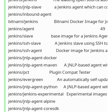
jenkins/jnlp-slave             a Jenkins agent which can connec
jenkins/inbound-agent                                                          81  
bitnami/jenkins                Bitnami Docker Image for Jenkins     
jenkins/agent                                                                  49         
jenkins/slave                  base image for a Jenkins Agent, wh
jenkins/ssh-slave              A Jenkins slave using SSH to esta
jenkins/ssh-agent              Docker image for Jenkins agents
jenkins/jnlp-agent-docker                                                      8   
jenkins/jnlp-agent-maven       A JNLP-based agent with Maven 3 
jenkins/pct                    Plugin Compat Tester                          
jenkins/evergreen              An automatically self-updating Jen
jenkins/jnlp-agent-python      A JNLP-based agent with Python bu
jenkins/jenkins-experimental   Experimental images of Jenki
jenkins/jnlp-agent-alpine                                                      2    
jenkins/jnlp-agent-coresdk                                                     2   