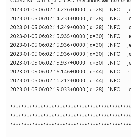
WARNING: All illegal access operations will be denied in
2023-01-05 06:02:14.226+0000 [id=28]	INFO	jenkins.InitReactorRunner$1#onAttained: Prepared all plugins

2023-01-05 06:02:14.231+0000 [id=28]	INFO	jenkins.InitReactorRunner$1#onAttained: Started all plugins

2023-01-05 06:02:14.249+0000 [id=28]	INFO	jenkins.InitReactorRunner$1#onAttained: Augmented all extensions

2023-01-05 06:02:15.935+0000 [id=30]	INFO	jenkins.InitReactorRunner$1#onAttained: System config loaded

2023-01-05 06:02:15.936+0000 [id=30]	INFO	jenkins.InitReactorRunner$1#onAttained: System config adapted

2023-01-05 06:02:15.936+0000 [id=30]	INFO	jenkins.InitReactorRunner$1#onAttained: Loaded all jobs

2023-01-05 06:02:15.937+0000 [id=30]	INFO	jenkins.InitReactorRunner$1#onAttained: Configuration for all jobs updated

2023-01-05 06:02:16.146+0000 [id=44]	INFO	hudson.model.AsyncPeriodicWork#lambda$doRun$1: Started Download metadata

2023-01-05 06:02:16.212+0000 [id=44]	INFO	hudson.util.Retrier#start: Attempt #1 to do the action check updates server

2023-01-05 06:02:19.033+0000 [id=28]	INFO	jenkins.install.SetupWizard#init: 

**********************************************
**********************************************
**********************************************