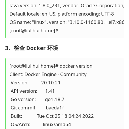
Java version: 1.8.0_231, vendor: Oracle Corporation, ru
Default locale: en_US, platform encoding: UTF-8

OS name: "linux", version: "3.10.0-1160.80.1.el7.x86_64
3、检查 Docker 环境
[root@liulihui home]# docker version

Client: Docker Engine - Community

 Version:           20.10.21

 API version:       1.41

 Go version:        go1.18.7

 Git commit:        baeda1f

 Built:             Tue Oct 25 18:04:24 2022

 OS/Arch:           linux/amd64
