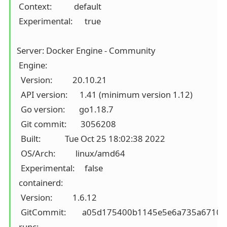
 Context:           default

 Experimental:      true

Server: Docker Engine - Community

 Engine:

  Version:          20.10.21

  API version:      1.41 (minimum version 1.12)

  Go version:       go1.18.7

  Git commit:       3056208

  Built:            Tue Oct 25 18:02:38 2022

  OS/Arch:          linux/amd64

  Experimental:     false

 containerd:

  Version:          1.6.12

  GitCommit:        a05d175400b1145e5e6a735a6710
 runc:
