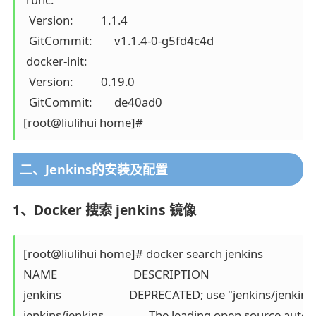
  Version:          1.1.4

  GitCommit:        v1.1.4-0-g5fd4c4d

 docker-init:

  Version:          0.19.0

  GitCommit:        de40ad0

二、Jenkins的安装及配置
1、Docker 搜索 jenkins 镜像
[root@liulihui home]# docker search jenkins

NAME                           DESCRIPTION                          
jenkins                        DEPRECATED; use "jenkins/jenkins:l
jenkins/jenkins                The leading open source automatio