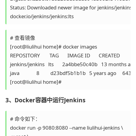
Status: Downloaded newer image for jenkins/jenkins:lt
# 查看镜像

[root@liulihui home]# docker images

REPOSITORY        TAG       IMAGE ID       CREATED         SI
jenkins/jenkins   lts       2a4bbe50c40b   13 months ag
java              8         d23bdf5b1b1b   5 years ago     643M
3、Docker容器中运行Jenkins
# 命令如下：

docker run -p 9080:8080 --name liulihui-jenkins \
