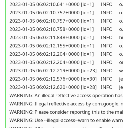
2023-01-05 06:02:10.641+0000 [id=1]	INFO	o.e.j.w.StandardDescriptorProcessor#visitServlet: NO JSP Support for /, did not find org.eclipse.jetty.jsp.JettyJspServlet

2023-01-05 06:02:10.757+0000 [id=1]	INFO	o.e.j.s.s.DefaultSessionIdManager#doStart: DefaultSessionIdManager workerName=node0

2023-01-05 06:02:10.757+0000 [id=1]	INFO	o.e.j.s.s.DefaultSessionIdManager#doStart: No SessionScavenger set, using defaults

2023-01-05 06:02:10.758+0000 [id=1]	INFO	o.e.j.server.session.HouseKeeper#startScavenging: node0 Scavenging every 660000ms

2023-01-05 06:02:11.848+0000 [id=1]	INFO	hudson.WebAppMain#contextInitialized: Jenkins home directory: /var/jenkins_home found at: EnvVars.masterEnvVars.get("JENKINS_HOME")

2023-01-05 06:02:12.155+0000 [id=1]	INFO	o.e.j.s.handler.ContextHandler#doStart: Started w.@216914{Jenkins v2.319.1,/,file:///var/jenkins_home/war/,AVAILABLE}{/var/jenkins_home/war}

2023-01-05 06:02:12.204+0000 [id=1]	INFO	o.e.j.server.AbstractConnector#doStart: Started ServerConnector@72cf2de5{HTTP/1.1, (http/1.1)}{0.0.0.0:8080}

2023-01-05 06:02:12.204+0000 [id=1]	INFO	org.eclipse.jetty.server.Server#doStart: Started @8856ms

2023-01-05 06:02:12.219+0000 [id=23]	INFO	winstone.Logger#logInternal: Winstone Servlet Engine running: controlPort=disabled

2023-01-05 06:02:12.576+0000 [id=30]	INFO	jenkins.InitReactorRunner$1#onAttained: Started initialization

2023-01-05 06:02:12.620+0000 [id=28]	INFO	jenkins.InitReactorRunner$1#onAttained: Listed all plugins

WARNING: An illegal reflective access operation has o
WARNING: Illegal reflective access by com.google.inject
WARNING: Please consider reporting this to the maintai
WARNING: Use --illegal-access=warn to enable warnings 