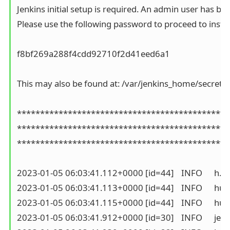
Jenkins initial setup is required. An admin user has b
Please use the following password to proceed to install
f8bf269a288f4cdd92710f2d41eed6a1

This may also be found at: /var/jenkins_home/secrets
**********************************************
**********************************************
**********************************************
2023-01-05 06:03:41.112+0000 [id=44]	INFO	h.m.DownloadService$Downloadable#load: Obtained the updated data file for hudson.tasks.Maven.MavenInstaller

2023-01-05 06:03:41.113+0000 [id=44]	INFO	hudson.util.Retrier#start: Performed the action check updates server successfully at the attempt #1

2023-01-05 06:03:41.115+0000 [id=44]	INFO	hudson.model.AsyncPeriodicWork#lambda$doRun$1: Finished Download metadata. 84,965 ms

2023-01-05 06:03:41.912+0000 [id=30]	INFO	jenkins.InitReactorRunner$1#onAttained: Completed initialization
