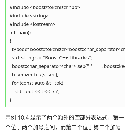
#include <boost/tokenizer.hpp>

#include <string>

#include <iostream>

int main()

{

  typedef boost::tokenizer<boost::char_separator<char
  std::string s = "Boost C++ Libraries";

  boost::char_separator<char> sep{" ", "+", boost::kee
  tokenizer tok{s, sep};

  for (const auto &t : tok)

    std::cout << t << '\n';

}
示例 10.4 显示了两个额外的空部分表达式。第一
个位于两个加号之间，而第二个位于第二个加号