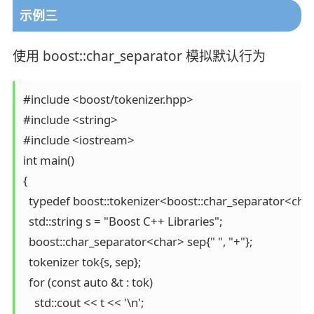
示例三
使用 boost::char_separator 模拟默认行为
#include <boost/tokenizer.hpp>

#include <string>

#include <iostream>

int main()

{

  typedef boost::tokenizer<boost::char_separator<char
  std::string s = "Boost C++ Libraries";

  boost::char_separator<char> sep{" ", "+"};

  tokenizer tok{s, sep};

  for (const auto &t : tok)

    std::cout << t << '\n';
