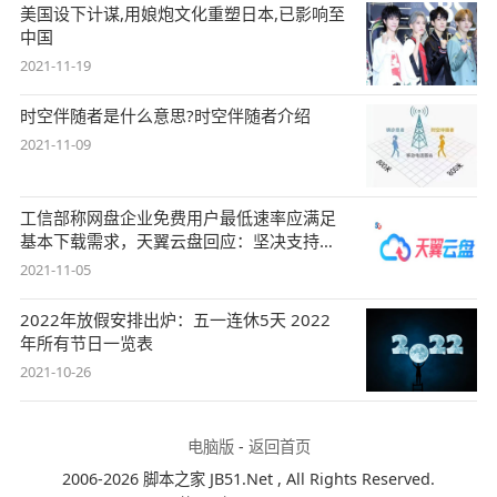
美国设下计谋,用娘炮文化重塑日本,已影响至
中国
2021-11-19
时空伴随者是什么意思?时空伴随者介绍
2021-11-09
工信部称网盘企业免费用户最低速率应满足
基本下载需求，天翼云盘回应：坚决支持，
始终
2021-11-05
2022年放假安排出炉：五一连休5天 2022
年所有节日一览表
2021-10-26
电脑版
-
返回首页
2006-2026 脚本之家 JB51.Net , All Rights Reserved.