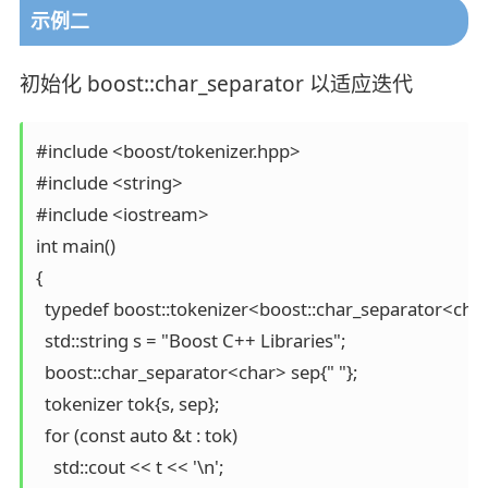
示例二
初始化 boost::char_separator 以适应迭代
#include <boost/tokenizer.hpp>

#include <string>

#include <iostream>

int main()

{

  typedef boost::tokenizer<boost::char_separator<char
  std::string s = "Boost C++ Libraries";

  boost::char_separator<char> sep{" "};

  tokenizer tok{s, sep};

  for (const auto &t : tok)

    std::cout << t << '\n';
