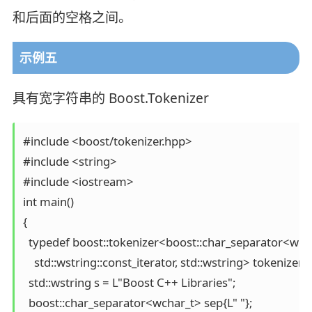
和后面的空格之间。
示例五
具有宽字符串的 Boost.Tokenizer
#include <boost/tokenizer.hpp>

#include <string>

#include <iostream>

int main()

{

  typedef boost::tokenizer<boost::char_separator<wcha
    std::wstring::const_iterator, std::wstring> tokenizer;

  std::wstring s = L"Boost C++ Libraries";

  boost::char_separator<wchar_t> sep{L" "};
