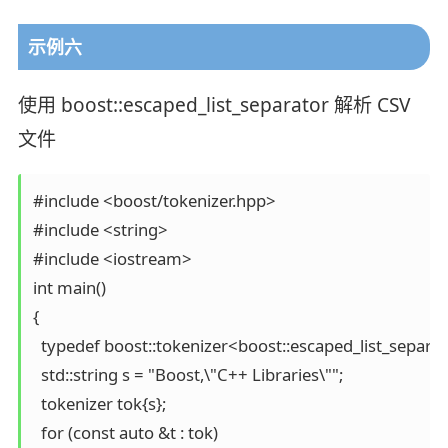
示例六
使用 boost::escaped_list_separator 解析 CSV
文件
#include <boost/tokenizer.hpp>

#include <string>

#include <iostream>

int main()

{

  typedef boost::tokenizer<boost::escaped_list_separat
  std::string s = "Boost,\"C++ Libraries\"";

  tokenizer tok{s};

  for (const auto &t : tok)
