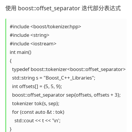
使用 boost::offset_separator 迭代部分表达式
#include <boost/tokenizer.hpp>

#include <string>

#include <iostream>

int main()

{

  typedef boost::tokenizer<boost::offset_separator> tok
  std::string s = "Boost_C++_Libraries";

  int offsets[] = {5, 5, 9};

  boost::offset_separator sep{offsets, offsets + 3};

  tokenizer tok{s, sep};

  for (const auto &t : tok)

    std::cout << t << '\n';

}