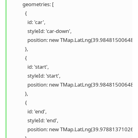
          geometries: [

            {

              id: 'car',

              styleId: 'car-down',

              position: new TMap.LatLng(39.9848150064
            },

            {

              id: 'start',

              styleId: 'start',

              position: new TMap.LatLng(39.9848150064
            },

            {

              id: 'end',

              styleId: 'end',

              position: new TMap.LatLng(39.9788137102