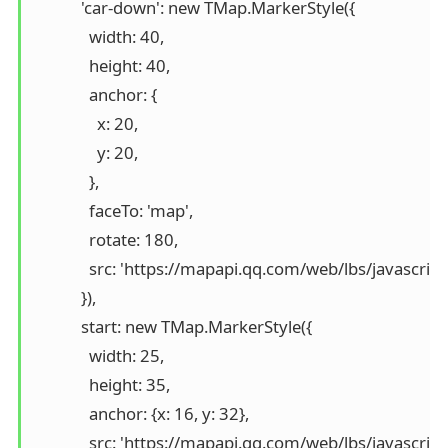
            'car-down': new TMap.MarkerStyle({

              width: 40,

              height: 40,

              anchor: {

                x: 20,

                y: 20,

              },

              faceTo: 'map',

              rotate: 180,

              src: 'https://mapapi.qq.com/web/lbs/javascr
            }),

            start: new TMap.MarkerStyle({

              width: 25,

              height: 35,

              anchor: {x: 16, y: 32},

              src: 'https://mapapi.qq.com/web/lbs/javascr