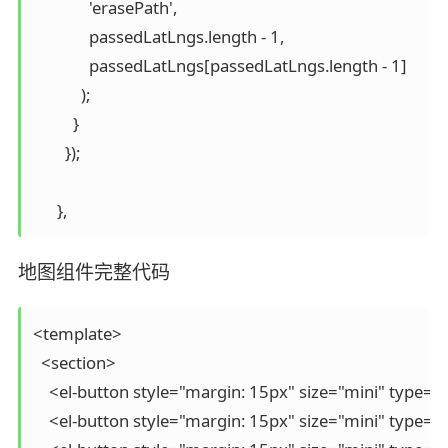
              'erasePath',

              passedLatLngs.length - 1,

              passedLatLngs[passedLatLngs.length - 1]

            );

          }

        });

      },
地图组件完整代码
<template>

  <section>

    <el-button style="margin: 15px" size="mini" type
    <el-button style="margin: 15px" size="mini" typ