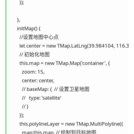
        });

      },

      initMap() {

        //设置地图中心点

        let center = new TMap.LatLng(39.984104, 116.307
        // 初始化地图

        this.map = new TMap.Map('container', {

          zoom: 15,

          center: center,

          // baseMap: {  // 设置卫星地图

          //   type: 'satellite'

          // }

        });

        this.polylineLayer = new TMap.MultiPolyline({

          map:this.map, // 绘制到目标地图
