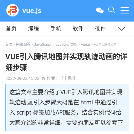
vue.js
首页
编程
手机
软件
硬件
教程
平面
服务器
首页
网络编程
JavaScript
javascript类库
vue.js
>
>
>
>
> vue引入腾讯地图
VUE引入腾讯地图并实现轨迹动画的详
细步骤
2022-09-22 15:22:49
作者：书中枫叶
这篇文章主要介绍了VUE引入腾讯地图并实现
轨迹动画,引入步骤大概是在 html 中通过引
入 script 标签加载API服务，结合实例代码给
大家介绍的非常详细，需要的朋友可以参考下