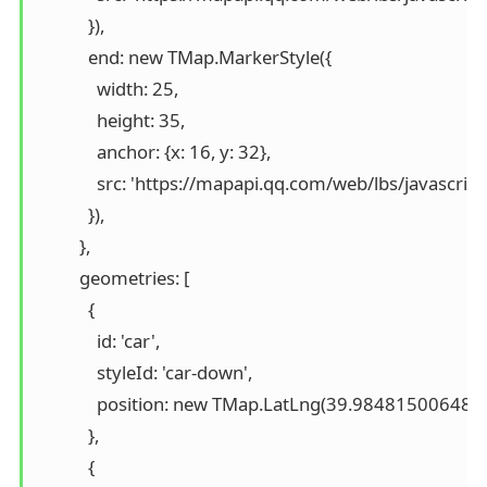
            }),

            end: new TMap.MarkerStyle({

              width: 25,

              height: 35,

              anchor: {x: 16, y: 32},

              src: 'https://mapapi.qq.com/web/lbs/javasc
            }),

          },

          geometries: [

            {

              id: 'car',

              styleId: 'car-down',

              position: new TMap.LatLng(39.9848150064
            },

            {
