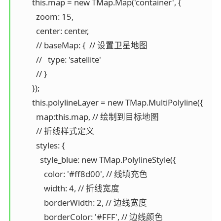
        this.map = new TMap.Map('container', {

          zoom: 15,

          center: center,

          // baseMap: {  // 设置卫星地图

          //   type: 'satellite'

          // }

        });

        this.polylineLayer = new TMap.MultiPolyline({

          map:this.map, // 绘制到目标地图

          // 折线样式定义

          styles: {

            style_blue: new TMap.PolylineStyle({

              color: '#ff8d00', // 线填充色

              width: 4, // 折线宽度

              borderWidth: 2, // 边线宽度

              borderColor: '#FFF', // 边线颜色
