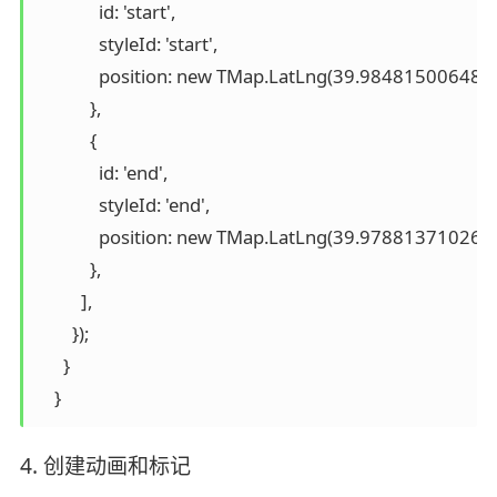
              id: 'start',

              styleId: 'start',

              position: new TMap.LatLng(39.9848150064
            },

            {

              id: 'end',

              styleId: 'end',

              position: new TMap.LatLng(39.9788137102
            },

          ],

        });

      }

    }
4. 创建动画和标记