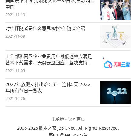
美国设下计谋,用娘炮文化重塑日本,已影响至
中国
2021-11-19
时空伴随者是什么意思?时空伴随者介绍
2021-11-09
工信部称网盘企业免费用户最低速率应满足
基本下载需求，天翼云盘回应：坚决支持，
始终
2021-11-05
2022年放假安排出炉：五一连休5天 2022
年所有节日一览表
2021-10-26
电脑版
-
返回首页
2006-2026 脚本之家 JB51.Net , All Rights Reserved.
苏ICP备14036222号