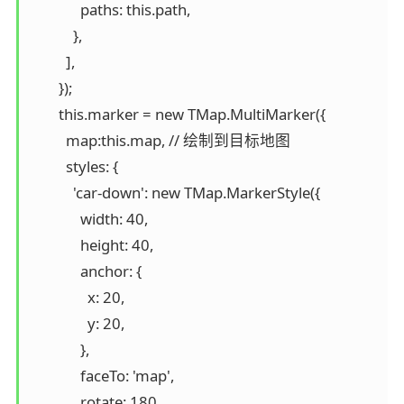
              paths: this.path,

            },

          ],

        });

        this.marker = new TMap.MultiMarker({

          map:this.map, // 绘制到目标地图

          styles: {

            'car-down': new TMap.MarkerStyle({

              width: 40,

              height: 40,

              anchor: {

                x: 20,

                y: 20,

              },

              faceTo: 'map',

              rotate: 180,
