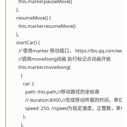
        this.marker.pauseMove()

      },

      resumeMove() {

        this.marker.resumeMove()

      },

      startCar() {

        // 使用marker 移动接口， https://lbs.qq.com/webA
        //调用moveAlong动画 执行标记点动画开始

        this.marker.moveAlong(

          {

            car: {

              path: this.path,//移动路径的坐标串

              // duration:8000,//完成移动所需的时间，单
              speed: 250, //speed为指定速度，正整数，
            },

          },
