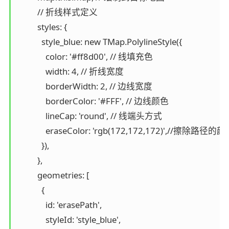
          // 折线样式定义

          styles: {

            style_blue: new TMap.PolylineStyle({

              color: '#ff8d00', // 线填充色

              width: 4, // 折线宽度

              borderWidth: 2, // 边线宽度

              borderColor: '#FFF', // 边线颜色

              lineCap: 'round', // 线端头方式

              eraseColor: 'rgb(172,172,172)',//擦除路径的颜
            }),

          },

          geometries: [

            {

              id: 'erasePath',

              styleId: 'style_blue',
