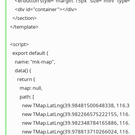
    <el-button style="margin: 15px" size="mini" typ
    <div id="container"></div>

  </section>

</template>

<script>

  export default {

    name: "mk-map",

    data() {

      return {

        map: null,

        path: [

          new TMap.LatLng(39.98481500648338, 116.30
          new TMap.LatLng(39.982266575222155, 116.
          new TMap.LatLng(39.982348784165886, 116.3
          new TMap.LatLng(39.978813710266024, 116.3