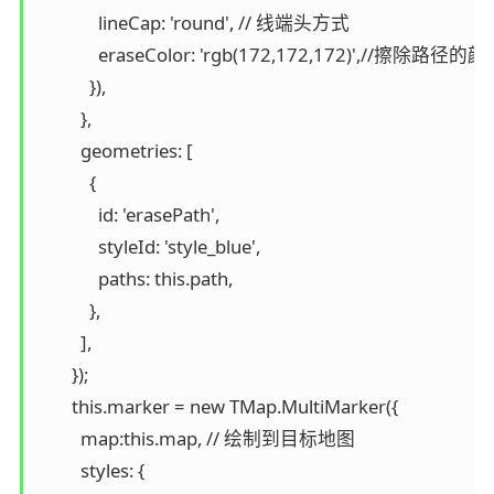
              lineCap: 'round', // 线端头方式

              eraseColor: 'rgb(172,172,172)',//擦除路径的颜
            }),

          },

          geometries: [

            {

              id: 'erasePath',

              styleId: 'style_blue',

              paths: this.path,

            },

          ],

        });

        this.marker = new TMap.MultiMarker({

          map:this.map, // 绘制到目标地图

          styles: {
