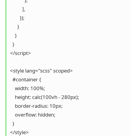
            },

          ],

        });

      }

    }

  }

</script>

<style lang="scss" scoped>

  #container {

    width: 100%;

    height: calc(100vh - 280px);

    border-radius: 10px;

    overflow: hidden;

  }

</style>