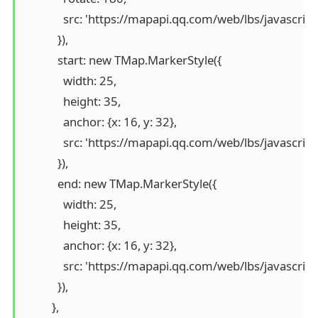
              src: 'https://mapapi.qq.com/web/lbs/javascr
            }),

            start: new TMap.MarkerStyle({

              width: 25,

              height: 35,

              anchor: {x: 16, y: 32},

              src: 'https://mapapi.qq.com/web/lbs/javascr
            }),

            end: new TMap.MarkerStyle({

              width: 25,

              height: 35,

              anchor: {x: 16, y: 32},

              src: 'https://mapapi.qq.com/web/lbs/javasc
            }),

          },
