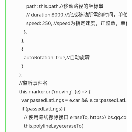
              path: this.path,//移动路径的坐标串

              // duration:8000,//完成移动所需的时间，单
              speed: 250, //speed为指定速度，正整数，
            },

          },

          {

            autoRotation: true,//自动旋转

          }

        );

        //监听事件名

        this.marker.on('moving', (e) => {

          var passedLatLngs = e.car && e.car.passedLatLngs
          if (passedLatLngs) {

            // 使用路线擦除接口 eraseTo, https://lbs.qq.com
            this.polylineLayer.eraseTo(
