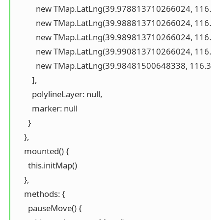
          new TMap.LatLng(39.978813710266024, 116.
          new TMap.LatLng(39.988813710266024, 116.
          new TMap.LatLng(39.989813710266024, 116.
          new TMap.LatLng(39.990813710266024, 116.
          new TMap.LatLng(39.98481500648338, 116.30
        ],

        polylineLayer: null,

        marker: null

      }

    },

    mounted() {

      this.initMap()

    },

    methods: {

      pauseMove() {
