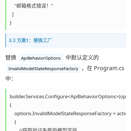
    "邮箱格式错误！"

  ]

}
3.3 方案1：替换工厂
替换
中默认定义的
ApiBehaviorOptions
，在 Program.cs
InvalidModelStateResponseFactory
中：
builder.Services.Configure<ApiBehaviorOptions>(optio
{

    options.InvalidModelStateResponseFactory = action
    {

        //获取验证失败的模型字段 
