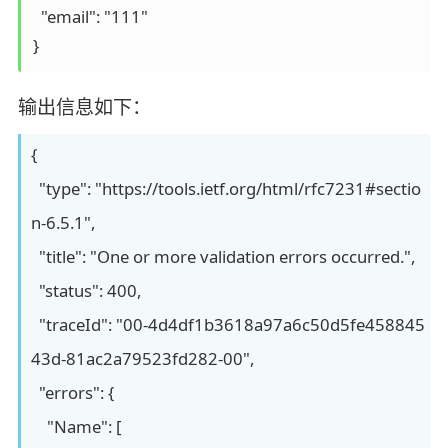
  "email": "111"

}
输出信息如下：
{
"type": "https://tools.ietf.org/html/rfc7231#sectio
n-6.5.1",
"title": "One or more validation errors occurred.",
"status": 400,
"traceId": "00-4d4df1b3618a97a6c50d5fe458845
43d-81ac2a79523fd282-00",
"errors": {
"Name": [