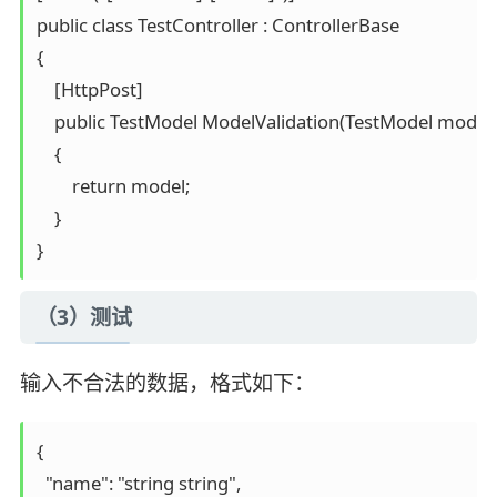
public class TestController : ControllerBase

{

    [HttpPost]

    public TestModel ModelValidation(TestModel model)

    {

        return model;

    }

}
（3）测试
输入不合法的数据，格式如下：
{

  "name": "string string",
