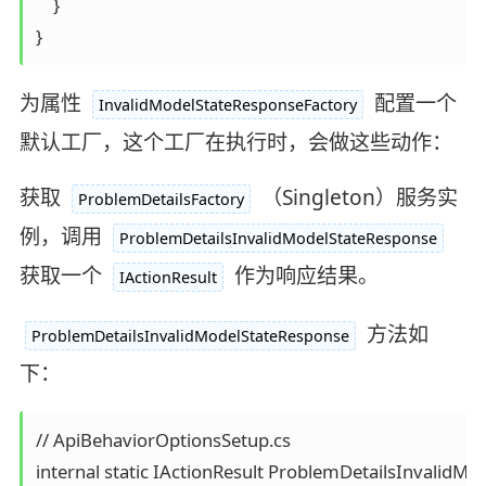
    }

}
为属性
配置一个
InvalidModelStateResponseFactory
默认工厂，这个工厂在执行时，会做这些动作：
获取
（Singleton）服务实
ProblemDetailsFactory
例，调用
ProblemDetailsInvalidModelStateResponse
获取一个
作为响应结果。
IActionResult
方法如
ProblemDetailsInvalidModelStateResponse
下：
// ApiBehaviorOptionsSetup.cs 

internal static IActionResult ProblemDetailsInvalidM