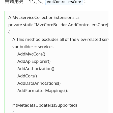
会调用另一个方法
：
AddControllersCore
// MvcServiceCollectionExtensions.cs 

private static IMvcCoreBuilder AddControllersCore(ISer
{

    // This method excludes all of the view-related servic
    var builder = services

        .AddMvcCore()

        .AddApiExplorer()

        .AddAuthorization()

        .AddCors()

        .AddDataAnnotations()

        .AddFormatterMappings();

    if (MetadataUpdater.IsSupported)

    {
