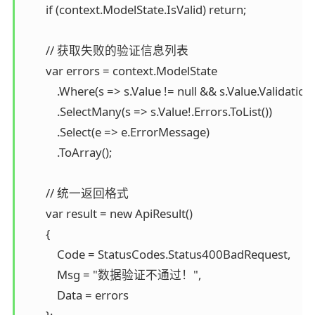
        if (context.ModelState.IsValid) return;

        // 获取失败的验证信息列表

        var errors = context.ModelState

            .Where(s => s.Value != null && s.Value.Validati
            .SelectMany(s => s.Value!.Errors.ToList())

            .Select(e => e.ErrorMessage)

            .ToArray();

        // 统一返回格式

        var result = new ApiResult()

        {

            Code = StatusCodes.Status400BadRequest,

            Msg = "数据验证不通过！",

            Data = errors
