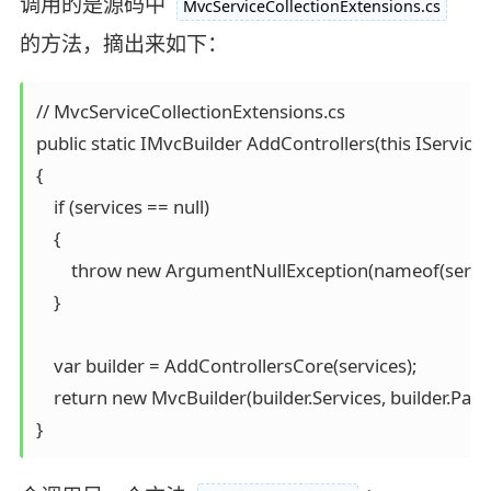
调用的是源码中
MvcServiceCollectionExtensions.cs
的方法，摘出来如下：
// MvcServiceCollectionExtensions.cs 

public static IMvcBuilder AddControllers(this IServiceCo
{

    if (services == null)

    {

        throw new ArgumentNullException(nameof(service
    }

    var builder = AddControllersCore(services);

    return new MvcBuilder(builder.Services, builder.Part
}