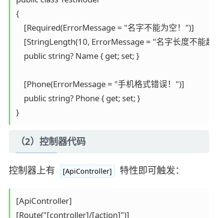
{

    [Required(ErrorMessage = "名字不能为空！")]

    [StringLength(10, ErrorMessage = "名字长度不
    public string? Name { get; set; }

    [Phone(ErrorMessage = "手机格式错误！")]

    public string? Phone { get; set; }

}
（2）控制器代码
控制器上有
特性即可触发：
[ApiController]
[ApiController]

[Route("[controller]/[action]")]
