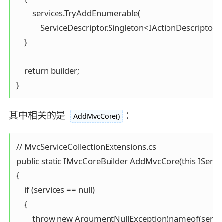
        services.TryAddEnumerable(

            ServiceDescriptor.Singleton<IActionDescripto
    }

    return builder;

}
其中相关的是
：
AddMvcCore()
// MvcServiceCollectionExtensions.cs 

public static IMvcCoreBuilder AddMvcCore(this IService
{

    if (services == null)

    {

        throw new ArgumentNullException(nameof(service