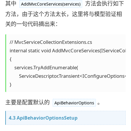
其中
方法会执行如下
AddMvcCoreServices(services)
方法，由于这个方法太长，这里将与模型验证相
关的一句代码摘出来：
// MvcServiceCollectionExtensions.cs 

internal static void AddMvcCoreServices(IServiceCollec
{

    services.TryAddEnumerable(

    	ServiceDescriptor.Transient<IConfigureOptions<ApiBehaviorOptions>, ApiBehaviorOptionsSetup>());

}
主要是配置默认的
。
ApiBehaviorOptions
4.3 ApiBehaviorOptionsSetup