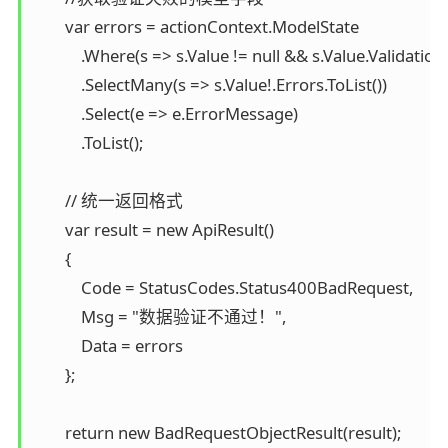
        var errors = actionContext.ModelState

            .Where(s => s.Value != null && s.Value.Validati
            .SelectMany(s => s.Value!.Errors.ToList())

            .Select(e => e.ErrorMessage)

            .ToList();

        // 统一返回格式

        var result = new ApiResult()

        {

            Code = StatusCodes.Status400BadRequest,

            Msg = "数据验证不通过！",

            Data = errors

        };

        return new BadRequestObjectResult(result);
