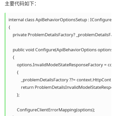
主要代码如下：
internal class ApiBehaviorOptionsSetup : IConfigure
{

    private ProblemDetailsFactory? _problemDetailsFact
    public void Configure(ApiBehaviorOptions options)

    {

        options.InvalidModelStateResponseFactory = cont
        {

            _problemDetailsFactory ??= context.HttpCon
            return ProblemDetailsInvalidModelStateRespo
        };

        ConfigureClientErrorMapping(options);
