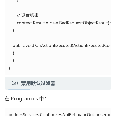
        };

        // 设置结果

        context.Result = new BadRequestObjectResult(resul
    }

    public void OnActionExecuted(ActionExecutedContex
    {

    }

}
（2）禁用默认过滤器
在 Program.cs 中：
builder.Services.Configure<ApiBehaviorOptions>(optio