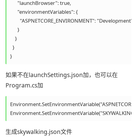
      "launchBrowser": true,

      "environmentVariables": {

        "ASPNETCORE_ENVIRONMENT": "Development"

      }

    }

  }

}
如果不在launchSettings.json加，也可以在
Program.cs加
Environment.SetEnvironmentVariable("ASPNETCORE_
Environment.SetEnvironmentVariable("SKYWALKING__
生成skywalking.json文件