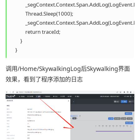
            _segContext.Context.Span.AddLog(LogEven
            Thread.Sleep(1000);

            _segContext.Context.Span.AddLog(LogEven
            return traceId;

        }

    }
调用/Home/SkywalkingLog后Skywalking界面
效果，看到了程序添加的日志