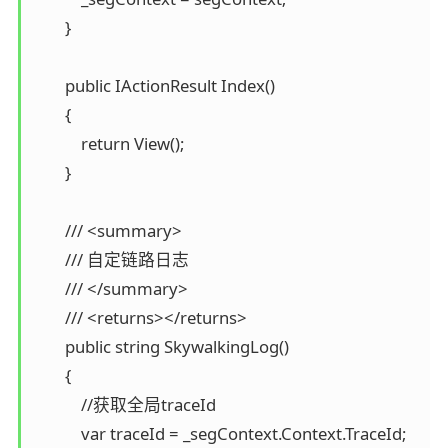
        }

        public IActionResult Index()

        {

            return View();

        }

        /// <summary>

        /// 自定链路日志

        /// </summary>

        /// <returns></returns>

        public string SkywalkingLog()

        {

            //获取全局traceId

            var traceId = _segContext.Context.TraceId;
