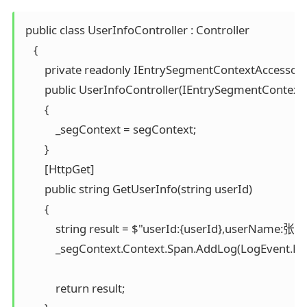
 public class UserInfoController : Controller

    {

        private readonly IEntrySegmentContextAccessor 
        public UserInfoController(IEntrySegmentContext
        {

            _segContext = segContext;

        }

        [HttpGet]

        public string GetUserInfo(string userId)

        {

            string result = $"userId:{userId},userName:张三"
            _segContext.Context.Span.AddLog(LogEvent.Mes
            return result;
