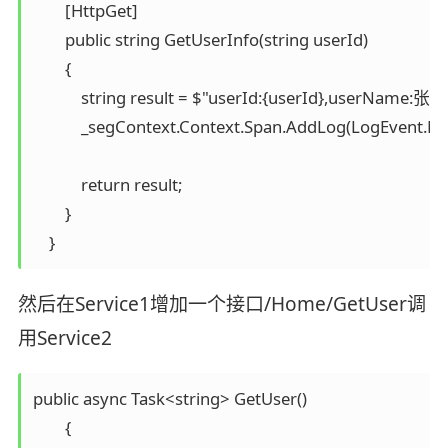
        [HttpGet]

        public string GetUserInfo(string userId)

        {

            string result = $"userId:{userId},userName:张三"
            _segContext.Context.Span.AddLog(LogEvent.Mes
            return result;

        }

    }
然后在Service1增加一个接口/Home/GetUser调
用Service2
public async Task<string> GetUser()

        {
