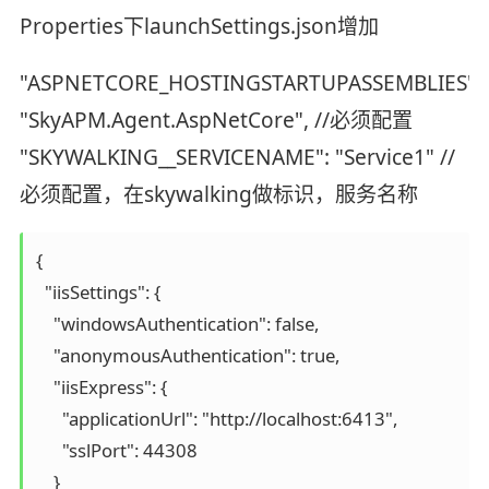
Properties下launchSettings.json增加
"ASPNETCORE_HOSTINGSTARTUPASSEMBLIES":
"SkyAPM.Agent.AspNetCore", //必须配置
"SKYWALKING__SERVICENAME": "Service1" //
必须配置，在skywalking做标识，服务名称
{

  "iisSettings": {

    "windowsAuthentication": false,

    "anonymousAuthentication": true,

    "iisExpress": {

      "applicationUrl": "http://localhost:6413",

      "sslPort": 44308

    }
