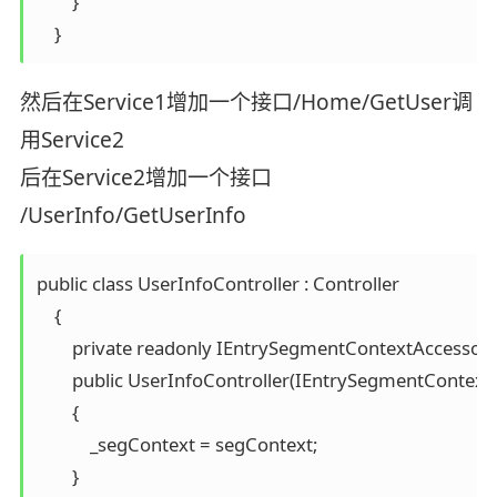
        }

    }
然后在Service1增加一个接口/Home/GetUser调
用Service2
后在Service2增加一个接口
/UserInfo/GetUserInfo
public class UserInfoController : Controller

    {

        private readonly IEntrySegmentContextAccessor 
        public UserInfoController(IEntrySegmentContext
        {

            _segContext = segContext;

        }
