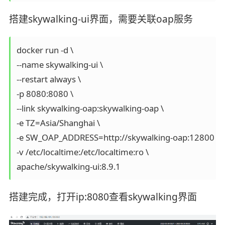
搭建skywalking-ui界面，需要关联oap服务
docker run -d \

--name skywalking-ui \

--restart always \

-p 8080:8080 \

--link skywalking-oap:skywalking-oap \

-e TZ=Asia/Shanghai \

-e SW_OAP_ADDRESS=http://skywalking-oap:12800 \

-v /etc/localtime:/etc/localtime:ro \

搭建完成，打开ip:8080查看skywalking界面