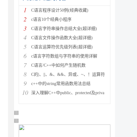
1
C语言程序设计50例(经典收藏)
2
c语言10个经典小程序
3
C语言字符串操作总结大全(超详细)
4
C语言文件操作函数大全(超详细)
5
C语言运算符优先级列表(超详细)
6
c语言字符数组与字符串的使用详解
7
C语言/C++中如何产生随机数
8
C的|、||、&、&&、异或、~、！运算符
9
c++中的string常用函数用法总结
10
深入理解C++中public、protected及priva
广告 商业广告，理性选择
广告 商业广告，理性选择