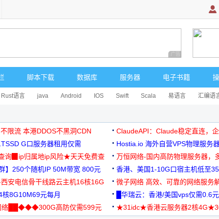
广告 商业广告，理
栏
脚本下载
数据库
服务器
电子书籍
Rust语言
java
Android
IOS
Swift
Scala
易语言
汇编语
 不限流 本港DDOS不黑洞CDN
ClaudeAPI：Claude稳定直连
G1TSSD G口服务器租用仅需
Hostia.io 海外自营VPS物理服务
可免费测试
址查询▉ip归属地ip风险★天天免费查
万恒网络-国内高防物理服务器，
】250个随机IP 50M带宽 800元
99元/月起
香港、美国1-10G口宿主机低至35
-西安电信骨干线路云主机16核16G
微子网络 高效、可靠的网络服务
核8G10M69元每月
█华瑞云：香港/美国vps仅需0.6元
络██◆◆◆300G高防仅需599元
★31idc★香港云服务器2核4G★