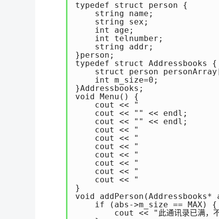
typedef struct person {   
    string name;

    string sex;

    int age;

    int telnumber;

    string addr;

}person;

typedef struct Addressbo
    struct person personArray[
    int m_size=0;

}Addressbooks;

void Menu() {               
    cout << "               
    cout << "" << endl;

    cout << "" << endl;

    cout << "               
    cout << "               
    cout << "               
    cout << "               
    cout << "               
    cout << "               
    cout << "               
}

void addPerson(Addressbooks
    if (abs->m_size == MAX) {

        cout << "此通讯录已满，不