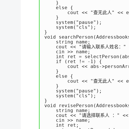
    }

    else {

        cout << "查无此人" << en
    }

    system("pause");

    system("cls");

}

void searchPerson(Addressb
    string name;

    cout << "请输入联系人姓名：" <
    cin >> name;

    int ret = selectPerson(abs
    if (ret != -1) {

        cout << abs->personAr
    }

    else {

        cout << "查无此人" << en
    }

    system("pause");

    system("cls");

}

void revisePerson(Addressbo
    string name;

    cout << "请选择联系人 ：" << 
    cin >> name;

    int ret;
