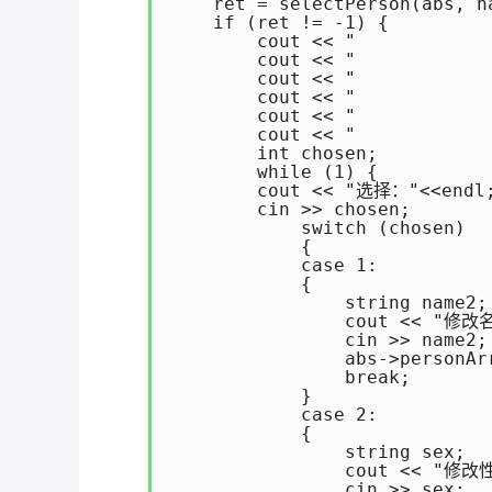
    ret = selectPerson(abs, na
    if (ret != -1) {

        cout << "           
        cout << "           
        cout << "           
        cout << "           
        cout << "           
        cout << "            
        int chosen;

        while (1) { 

        cout << "选择："<<endl;
        cin >> chosen;

            switch (chosen)

            {

            case 1:

            {

                string name2;

                cout << "修改名
                cin >> name2;

                abs->personAr
                break;

            }

            case 2:

            {

                string sex;

                cout << "修改性
                cin >> sex;
