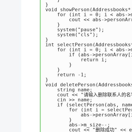
}

void showPerson(Addressboo
    for (int i = 0; i < abs->m
        cout << abs->personAr
    }

    system("pause");

    system("cls");

}

int selectPerson(Address
    for (int i = 0; i < abs->m
        if (abs->personArray[i
            return i;

        }

    }

    return -1;

}

void deletePerson(Addressbo
    string name;

    cout << "请输入删除联系人的名字：
    cin >> name;

    if (selectPerson(abs, name
        for (int i = selectPe
            abs->personArray[
        }

        abs->m_size--;

        cout << "删除成功" << en