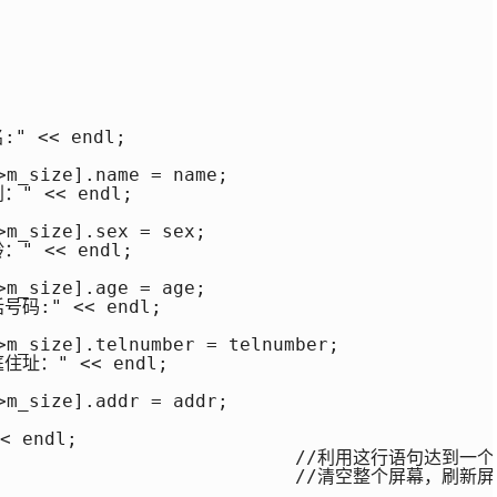
" << endl;

>m_size].name = name;

" << endl;

m_size].sex = sex;

" << endl;

m_size].age = age;

码:" << endl;

>m_size].telnumber = telnumber;

住址：" << endl;

>m_size].addr = addr;

 endl;

                               //利用这行语句
                             //清空整个屏幕，刷新屏