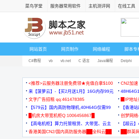
菜鸟学堂
服务器常用软件
主机测评网
在线工具
网站首页
网页制作
网络编程
脚本专
C#教程
vb
vb.net
C 语言
Java编程
Delphi
<推荐>云服务器注册免费领★充值白拿$100
CN2加速
来【菠萝云】-【买2月送1月】16G内存99元
48H64
文字广告招租 qq:461478385
3000+
▉IP地
【579云】国内高防物理机,40H64G仅需99
【香港站群
元
█机房大带宽机柜Q:1006456867█
创梦网络
【高电机柜】算力托管租赁、大带宽、云主
88元/月
【超云】4
机
香港美国CN2/国内高防服务器██全科云██
██群英网