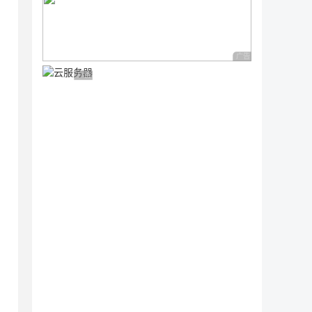
联系人的函数实现

 << " " << abs->personArray[i].age << " " << 
广告 商业广告，理性
广告 商业广告，理性选择
     //查询输入的联系人是否存在，存在返回联系人坐在的下标值，不存在则
/删除联系人的函数实现
