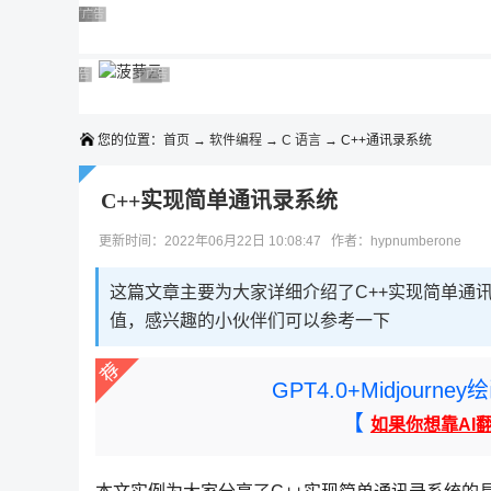
◆◆◆
广告 商业广告，理性选择
广告 商业广告，理性选择
广告 商业广告，理性选择
广告 商业广告，理性选择
广告 商业广告，理性选择
广告 商业广告，理性选择
广告 商业广告，理性选择
广告 商业广告，理性选择
广告 商业广告，理性选择
广告 商业广告，理性选择
您的位置：
首页
→
软件编程
→
C 语言
→ C++通讯录系统
C++实现简单通讯录系统
更新时间：2022年06月22日 10:08:47 作者：hypnumberone
这篇文章主要为大家详细介绍了C++实现简单通
值，感兴趣的小伙伴们可以参考一下
GPT4.0+Midjou
【
如果你想靠AI