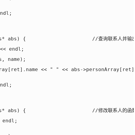
dl;

ooks* abs) {                      //查询联系
< endl;

, name);

ray[ret].name << " " << abs->personArray[ret]
dl;

oks* abs) {                      //修改联系人的函
endl;
