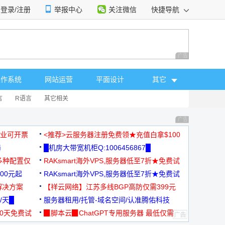
登录/注册
举报中心
关注微信
快捷导航
性选择
广告 商业广告，理
操作系统
网站运营
平面设计
其它
言
R语言
其它相关
广告 商业广告，理
，企业可开票
<推荐>云服务器注册免费领★充值白拿$100
器
█机房大带宽机柜Q:1006456867█
多种配置仅
RAKsmart海外VPS,服务器低至7折★免费试
00元起
用★
RAKsmart海外VPS,服务器低至7折★免费试
解决方案
用★
【祥云网络】江苏多线BGP高防仅需399元
/天█
服务器租用/托管-域名空间/认准腾佑科技
30天免费试
▉脚本云▉ChatGPT专用服务器 最低仅需