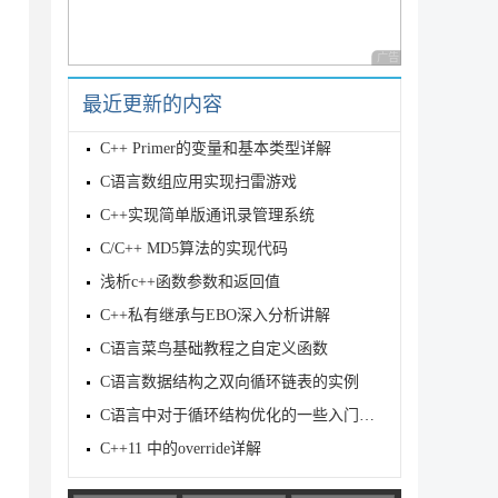
广告 商业广告，理性
最近更新的内容
系人数组，里面可以存放MAX个联系人

C++ Primer的变量和基本类型详解
C语言数组应用实现扫雷游戏
C++实现简单版通讯录管理系统
统" << endl;

C/C++ MD5算法的实现代码
浅析c++函数参数和返回值
人" << endl;

人" << endl;

C++私有继承与EBO深入分析讲解
人" << endl;

C语言菜鸟基础教程之自定义函数
人" << endl;

人" << endl;

C语言数据结构之双向循环链表的实例
人" << endl;

人" << endl;

C语言中对于循环结构优化的一些入门级方法简介
C++11 中的override详解