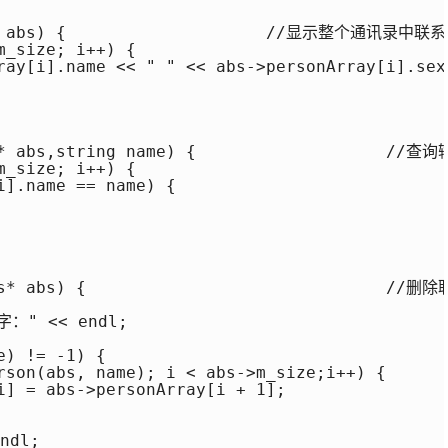
ks* abs) {                    //显示整个通讯录中
_size; i++) {

ray[i].name << " " << abs->personArray[i].sex
books* abs,string name) {              
_size; i++) {

].name == name) {

oks* abs) {                              /
" << endl;

) != -1) {

rson(abs, name); i < abs->m_size;i++) {

i] = abs->personArray[i + 1];

dl;
