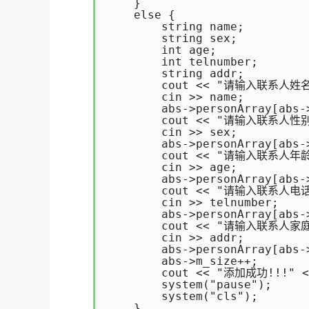
    }

    else {

        string name;

        string sex;

        int age;

        int telnumber;

        string addr;

        cout << "请输入联系人姓名:
        cin >> name;

        abs->personArray[abs-
        cout << "请输入联系人性别：
        cin >> sex;

        abs->personArray[abs->
        cout << "请输入联系人年龄：
        cin >> age;

        abs->personArray[abs->
        cout << "请输入联系人电话号
        cin >> telnumber;

        abs->personArray[abs-
        cout << "请输入联系人家庭
        cin >> addr;

        abs->personArray[abs-
        abs->m_size++;

        cout << "添加成功!!!" <<
        system("pause"); 
        system("cls");     
    }
