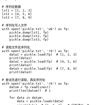
# 序列化数据

lst1 = [1, 2, 3]

lst2 = [4, 5, 6]

lst3 = [7, 8, 9]

# 序列化写入文件

with open('pickle.txt', 'wb') as fp:

    pickle.dump(lst1, fp)

    pickle.dump(lst2, fp)

    pickle.dump(lst3, fp)

# 读取文件反序列化

with open('pickle.txt', 'rb') as fp:

    data1 = pickle.load(fp)  # [1, 2, 3]

    print(data1)

    data2 = pickle.load(fp)  # [4, 5, 6]

    print(data2)

    data3 = pickle.load(fp)  # [7, 8, 9]

    print(data3)

# 尝试先逐行读取，再反序列化

with open('pickle.txt', 'rb') as fp:

    datum = fp.readlines()

    print(len(datum))  # 1

    for data in datum:

        data = pickle.loads(data)
