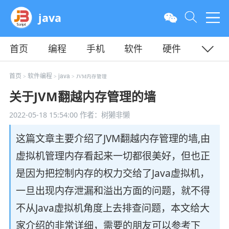
java
首页
编程
手机
软件
硬件
教程
平面
服务器
首页
软件编程
java
>
>
> JVM内存管理
关于JVM翻越内存管理的墙
2022-05-18 15:54:00
作者：树獭非懒
这篇文章主要介绍了JVM翻越内存管理的墙,由
虚拟机管理内存看起来一切都很美好，但也正
是因为把控制内存的权力交给了Java虚拟机，
一旦出现内存泄漏和溢出方面的问题，就不得
不从Java虚拟机角度上去排查问题，本文给大
家介绍的非常详细，需要的朋友可以参考下