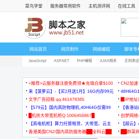
菜鸟学堂
服务器常用软件
主机测评网
在线工具
网站首页
网页制作
网络编程
脚本专
JavaScript
ASP.NET
PHP编程
AJAX相关
正则表
安全相关
网页播放器
其它综合
Dart
<推荐>云服务器注册免费领★充值白拿$100
CN2加速
来【菠萝云】-【买2月送1月】16G内存99元
48H64
文字广告招租 qq:461478385
3000+
▉IP地
【579云】国内高防物理机,40H64G仅需99
【香港站群
元
█机房大带宽机柜Q:1006456867█
创梦网络
【高电机柜】算力托管租赁、大带宽、云主
88元/月
【超云】4
机
香港美国CN2/国内高防服务器██全科云██
██群英网