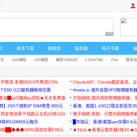
广告 商业广告，理
栏
脚本下载
数据库
服务器
电子书籍
达式
ASP编程
JSP编程
编程10000问
CSS/HTML
Flex
脚本加
 不限流 本港DDOS不黑洞CDN
ClaudeAPI：Claude稳定直连
G1TSSD G口服务器租用仅需
Hostia.io 海外自营VPS物理服务
可免费测试
址查询▉ip归属地ip风险★天天免费查
万恒网络-国内高防物理服务器，
】250个随机IP 50M带宽 800元
99元/月起
香港、美国1-10G口宿主机低至35
-西安电信骨干线路云主机16核16G
微子网络 高效、可靠的网络服务
核8G10M69元每月
█华瑞云：香港/美国vps仅需0.6元
络██◆◆◆300G高防仅需599元
★31idc★香港云服务器2核4G★