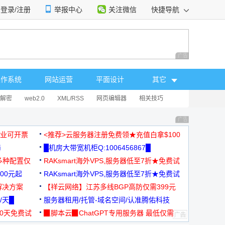
登录/注册
举报中心
关注微信
快捷导航
性选择
广告 商业广告，理
操作系统
网站运营
平面设计
其它
解密
web2.0
XML/RSS
网页编辑器
相关技巧
广告 商业广告，理
，企业可开票
<推荐>云服务器注册免费领★充值白拿$100
器
█机房大带宽机柜Q:1006456867█
多种配置仅
RAKsmart海外VPS,服务器低至7折★免费试
00元起
用★
RAKsmart海外VPS,服务器低至7折★免费试
解决方案
用★
【祥云网络】江苏多线BGP高防仅需399元
/天█
服务器租用/托管-域名空间/认准腾佑科技
30天免费试
▉脚本云▉ChatGPT专用服务器 最低仅需