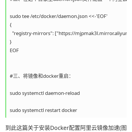
sudo tee /etc/docker/daemon.json <<-'EOF'

{

  "registry-mirrors": ["https://mjpmak3l.mirror.aliyunc
}

EOF

#三、将镜像和docker重启：

sudo systemctl daemon-reload

sudo systemctl restart docker
到此这篇关于安装Docker配置阿里云镜像加速(图