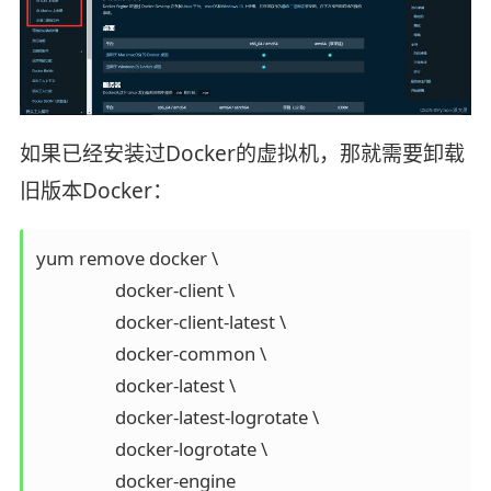
如果已经安装过Docker的虚拟机，那就需要卸载
旧版本Docker：
yum remove docker \

                  docker-client \

                  docker-client-latest \

                  docker-common \

                  docker-latest \

                  docker-latest-logrotate \

                  docker-logrotate \

                  docker-engine