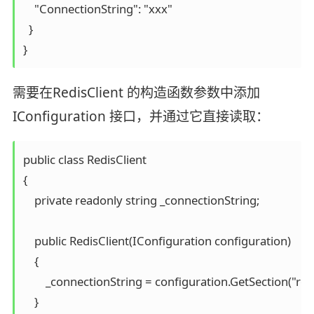
    "ConnectionString": "xxx"

  }

}
需要在RedisClient 的构造函数参数中添加
IConfiguration 接口，并通过它直接读取：
public class RedisClient

{

    private readonly string _connectionString;

    public RedisClient(IConfiguration configuration)

    {

        _connectionString = configuration.GetSection("red
    }
