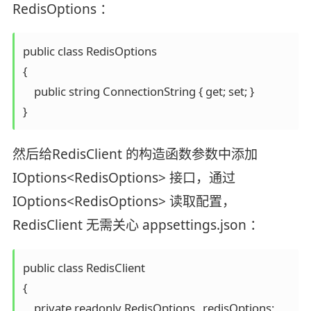
RedisOptions ：
public class RedisOptions

{

    public string ConnectionString { get; set; }

}
然后给RedisClient 的构造函数参数中添加
IOptions<RedisOptions> 接口，通过
IOptions<RedisOptions> 读取配置，
RedisClient 无需关心 appsettings.json ：
public class RedisClient

{

    private readonly RedisOptions _redisOptions;
