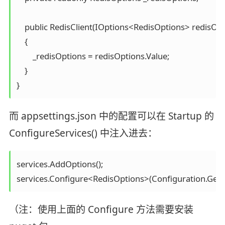
    public RedisClient(IOptions<RedisOptions> redisOpt
    {

        _redisOptions = redisOptions.Value;

    }

}
而 appsettings.json 中的配置可以在 Startup 的
ConfigureServices() 中注入进去：
services.AddOptions();

services.Configure<RedisOptions>(Configuration.GetSec
（注：使用上面的 Configure 方法需要安装