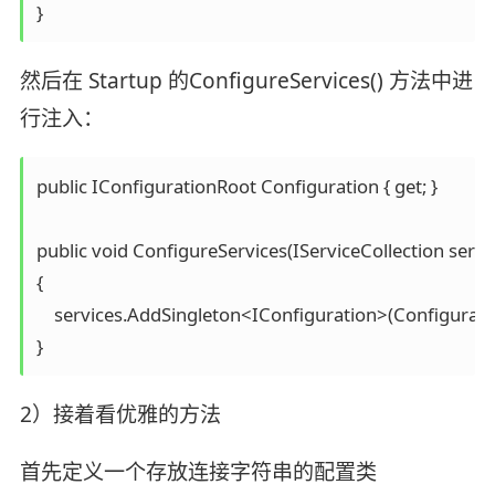
}
然后在 Startup 的ConfigureServices() 方法中进
行注入：
public IConfigurationRoot Configuration { get; }

public void ConfigureServices(IServiceCollection servic
{

    services.AddSingleton<IConfiguration>(Configuration)
}
2）接着看优雅的方法
首先定义一个存放连接字符串的配置类