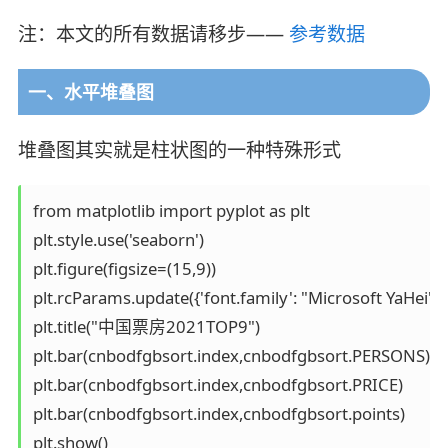
注：本文的所有数据请移步——
参考数据
一、水平堆叠图
堆叠图其实就是柱状图的一种特殊形式
from matplotlib import pyplot as plt 

plt.style.use('seaborn')

plt.figure(figsize=(15,9))

plt.rcParams.update({'font.family': "Microsoft YaHei"})

plt.title("中国票房2021TOP9") 

plt.bar(cnbodfgbsort.index,cnbodfgbsort.PERSONS)

plt.bar(cnbodfgbsort.index,cnbodfgbsort.PRICE)

plt.bar(cnbodfgbsort.index,cnbodfgbsort.points)
