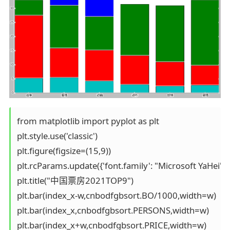
from matplotlib import pyplot as plt 

plt.style.use('classic')

plt.figure(figsize=(15,9))

plt.rcParams.update({'font.family': "Microsoft YaHei"})

plt.title("中国票房2021TOP9")

plt.bar(index_x-w,cnbodfgbsort.BO/1000,width=w)
plt.bar(index_x,cnbodfgbsort.PERSONS,width=w)

plt.bar(index_x+w,cnbodfgbsort.PRICE,width=w)
