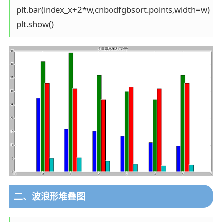
plt.bar(index_x+2*w,cnbodfgbsort.points,width=w)

二、波浪形堆叠图