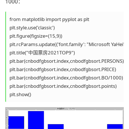
1000：
from matplotlib import pyplot as plt 

plt.style.use('classic')

plt.figure(figsize=(15,9))

plt.rcParams.update({'font.family': "Microsoft YaHei"})

plt.title("中国票房2021TOP9") 

plt.bar(cnbodfgbsort.index,cnbodfgbsort.PERSONS)

plt.bar(cnbodfgbsort.index,cnbodfgbsort.PRICE)

plt.bar(cnbodfgbsort.index,cnbodfgbsort.BO/1000)

plt.bar(cnbodfgbsort.index,cnbodfgbsort.points)
