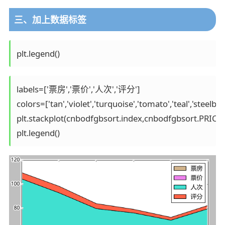
三、加上数据标签
labels=['票房','票价','人次','评分'] 

colors=['tan','violet','turquoise','tomato','teal','steelblue'
plt.stackplot(cnbodfgbsort.index,cnbodfgbsort.PRICE