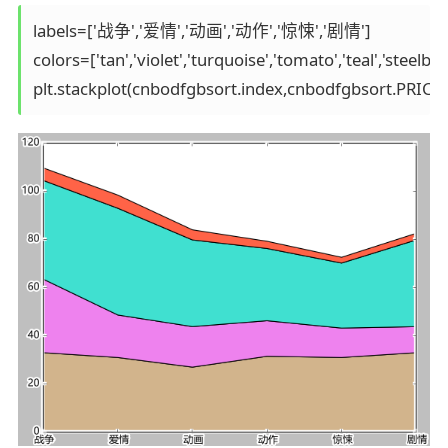
labels=['战争','爱情','动画','动作','惊悚','剧情'] 

colors=['tan','violet','turquoise','tomato','teal','steelblue'