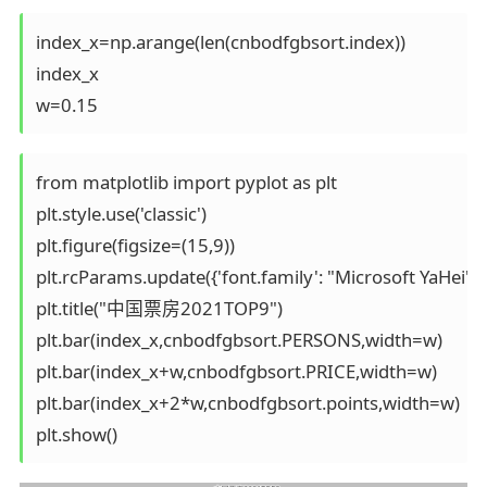
index_x=np.arange(len(cnbodfgbsort.index))

index_x

from matplotlib import pyplot as plt 

plt.style.use('classic')

plt.figure(figsize=(15,9))

plt.rcParams.update({'font.family': "Microsoft YaHei"})

plt.title("中国票房2021TOP9")

plt.bar(index_x,cnbodfgbsort.PERSONS,width=w)

plt.bar(index_x+w,cnbodfgbsort.PRICE,width=w)

plt.bar(index_x+2*w,cnbodfgbsort.points,width=w)
