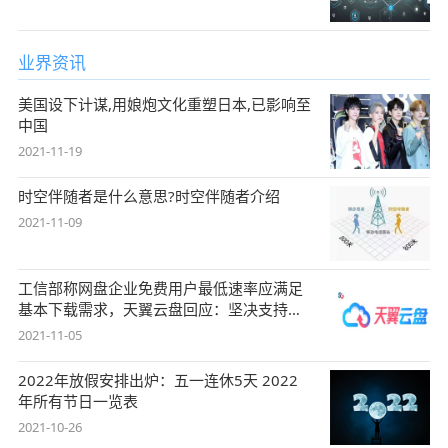
业界资讯
美国设下计谋,用娘炮文化重塑日本,已影响至
中国
2021-11-19
时空伴随者是什么意思?时空伴随者介绍
2021-11-09
工信部称网盘企业免费用户最低速率应满足
基本下载需求，天翼云盘回应：坚决支持，
始终
2021-11-05
2022年放假安排出炉：五一连休5天 2022
年所有节日一览表
2021-10-26