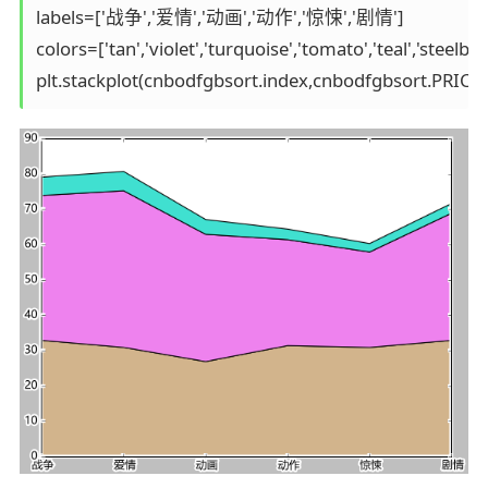
labels=['战争','爱情','动画','动作','惊悚','剧情'] 

colors=['tan','violet','turquoise','tomato','teal','steelblue'