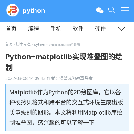
python
首页
编程
手机
软件
硬件
教程
平面
服务器
首页
脚本专栏
python
>
>
> Python matplotlib堆叠图
Python+matplotlib实现堆叠图的绘
制
2022-03-08 14:09:43
作者：渴望成为寂寞胜者
Matplotlib作为Python的2D绘图库，它以各
种硬拷贝格式和跨平台的交互式环境生成出版
质量级别的图形。本文将利用Matplotlib库绘
制堆叠图，感兴趣的可以了解一下