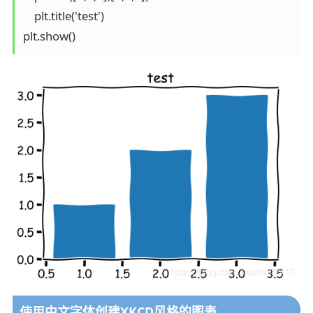
    plt.title('test')

使用中文字体创建XKCD风格的图表