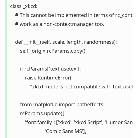
class _xkcd:

    # This cannot be implemented in terms of rc_context
    # work as a non-contextmanager too.

    def __init__(self, scale, length, randomness):

        self._orig = rcParams.copy()

        if rcParams['text.usetex']:

            raise RuntimeError(

                "xkcd mode is not compatible with text.usetex
        from matplotlib import patheffects

        rcParams.update({

            'font.family': ['xkcd', 'xkcd Script', 'Humor Sans
                            'Comic Sans MS'],
