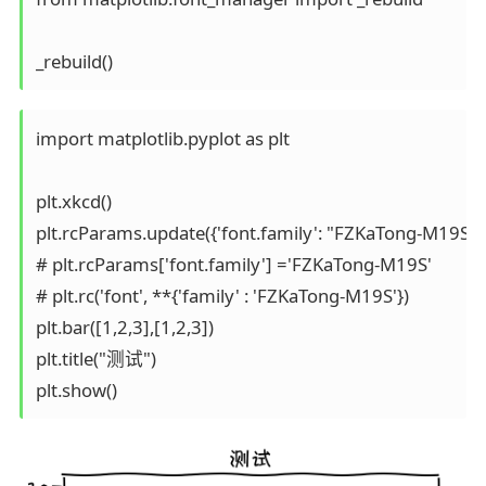
import matplotlib.pyplot as plt

plt.xkcd()

plt.rcParams.update({'font.family': "FZKaTong-M19S"})
# plt.rcParams['font.family'] ='FZKaTong-M19S'

# plt.rc('font', **{'family' : 'FZKaTong-M19S'})

plt.bar([1,2,3],[1,2,3])

plt.title("测试")
