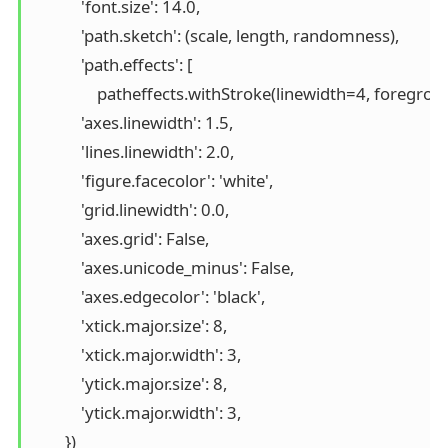
            'font.size': 14.0,

            'path.sketch': (scale, length, randomness),

            'path.effects': [

                patheffects.withStroke(linewidth=4, foregrou
            'axes.linewidth': 1.5,

            'lines.linewidth': 2.0,

            'figure.facecolor': 'white',

            'grid.linewidth': 0.0,

            'axes.grid': False,

            'axes.unicode_minus': False,

            'axes.edgecolor': 'black',

            'xtick.major.size': 8,

            'xtick.major.width': 3,

            'ytick.major.size': 8,

            'ytick.major.width': 3,

        })
