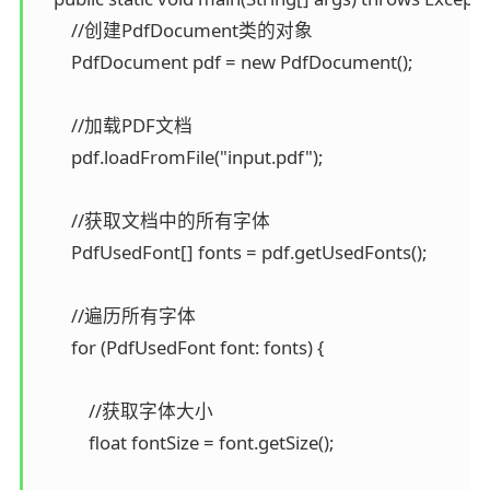
        //创建PdfDocument类的对象

        PdfDocument pdf = new PdfDocument();

        //加载PDF文档

        pdf.loadFromFile("input.pdf");

        //获取文档中的所有字体

        PdfUsedFont[] fonts = pdf.getUsedFonts();

        //遍历所有字体

        for (PdfUsedFont font: fonts) {

            //获取字体大小

            float fontSize = font.getSize();
