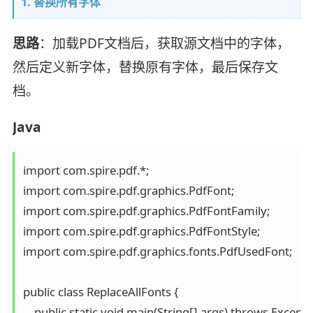
1. 替换所有字体
思路
：加载PDF文档后，获取源文档中的字体，
然后定义新字体，替换原有字体，最后保存文
档。
Java
import com.spire.pdf.*;

import com.spire.pdf.graphics.PdfFont;

import com.spire.pdf.graphics.PdfFontFamily;

import com.spire.pdf.graphics.PdfFontStyle;

import com.spire.pdf.graphics.fonts.PdfUsedFont;

public class ReplaceAllFonts {

    public static void main(String[] args) throws Exceptio