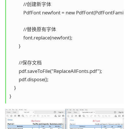
            //创建新字体

            PdfFont newfont = new PdfFont(PdfFontFamily.
            //替换原有字体

            font.replace(newfont);

        }

        //保存文档

        pdf.saveToFile("ReplaceAllFonts.pdf");

        pdf.dispose();

    }

}