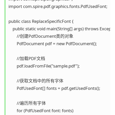
import com.spire.pdf.graphics.fonts.PdfUsedFont;

public class ReplaceSpecificFont {

    public static void main(String[] args) throws Exceptio
        //创建PdfDocument类的对象

        PdfDocument pdf = new PdfDocument();

        //加载PDF文档

        pdf.loadFromFile("sample.pdf");

        //获取文档中的所有字体

        PdfUsedFont[] fonts = pdf.getUsedFonts();

        //遍历所有字体

        for (PdfUsedFont font: fonts)
