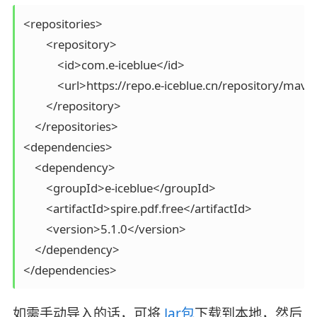
<repositories>

        <repository>

            <id>com.e-iceblue</id>

            <url>https://repo.e-iceblue.cn/repository/mave
        </repository>

    </repositories>

<dependencies>

    <dependency>

        <groupId>e-iceblue</groupId>

        <artifactId>spire.pdf.free</artifactId>

        <version>5.1.0</version>

    </dependency>

</dependencies>
如需手动导入的话，可将
Jar包
下载到本地，然后