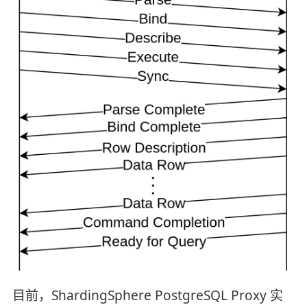
目前，ShardingSphere PostgreSQL Proxy 实