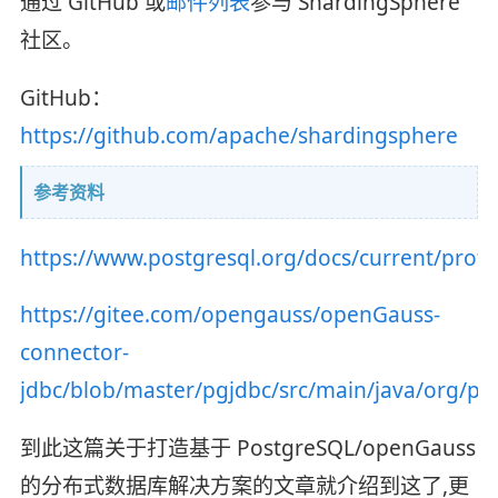
通过 GitHub 或
邮件列表
参与 ShardingSphere
社区。
GitHub：
https://github.com/apache/shardingsphere
参考资料
https://www.postgresql.org/docs/current/proto
https://gitee.com/opengauss/openGauss-
connector-
jdbc/blob/master/pgjdbc/src/main/java/org/po
到此这篇关于打造基于 PostgreSQL/openGauss
的分布式数据库解决方案的文章就介绍到这了,更