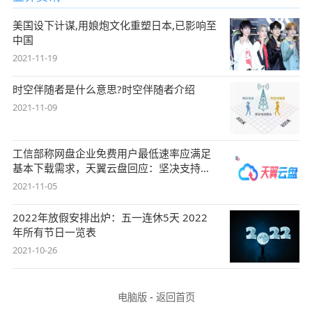
美国设下计谋,用娘炮文化重塑日本,已影响至
中国
2021-11-19
时空伴随者是什么意思?时空伴随者介绍
2021-11-09
工信部称网盘企业免费用户最低速率应满足
基本下载需求，天翼云盘回应：坚决支持，
始终
2021-11-05
2022年放假安排出炉：五一连休5天 2022
年所有节日一览表
2021-10-26
电脑版
-
返回首页