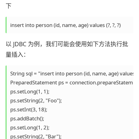
下
insert into person (id, name, age) values (?, ?, ?)
以 JDBC 为例，我们可能会使用如下方法执行批
量插入：
String sql = "insert into person (id, name, age) values (?, 
PreparedStatement ps = connection.prepareStatement(
ps.setLong(1, 1);

ps.setString(2, "Foo");

ps.setInt(3, 18);

ps.addBatch();

ps.setLong(1, 2);

ps.setString(2, "Bar");
