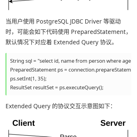
当用户使用 PostgreSQL JDBC Driver 等驱动
时，可能会如下代码使用 PreparedStatement，
默认情况下对应着 Extended Query 协议。
String sql = "select id, name from person where age > ?
PreparedStatement ps = connection.prepareStatement(
ps.setInt(1, 35);

ResultSet resultSet = ps.executeQuery();
Extended Query 的协议交互示意图如下：