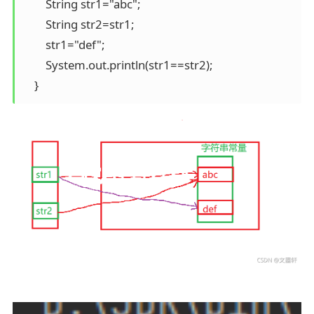
        String str1="abc";

        String str2=str1;

        str1="def";

        System.out.println(str1==str2);
