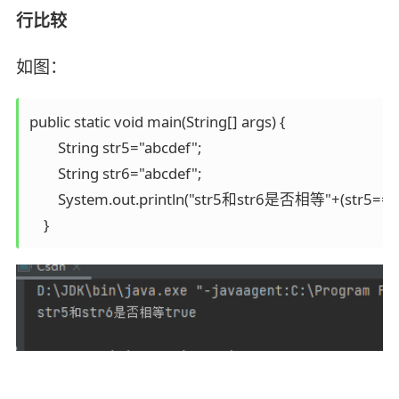
行比较
如图：
public static void main(String[] args) {

        String str5="abcdef";

        String str6="abcdef";

        System.out.println("str5和str6是否相等"+(str5==str