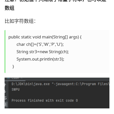
数组
比如字符数组：
public static void main(String[] args) {

        char ch[]={'S','W','P','U'};

        String str3=new String(ch);

        System.out.println(str3);
