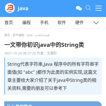
java
首页
编程
手机
软件
硬件
教程
平面
服务器
首页
软件编程
java
>
>
> java的String类
一文带你初识java中的String类
2021-10-24 08:27:20
作者：文墨轩
String代表字符串,Java 程序中的所有字符串字
面值(如 "abc" )都作为此类的实例实现,这篇文
章主要给大家介绍了关于java中String类的相
关资料,需要的朋友可以参考下