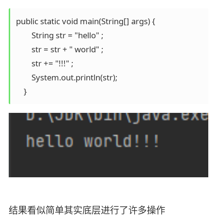
public static void main(String[] args) {

        String str = "hello" ;

        str = str + " world" ;

        str += "!!!" ;

        System.out.println(str);

结果看似简单其实底层进行了许多操作