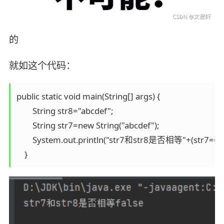
的
就如这个代码：
public static void main(String[] args) {

        String str8="abcdef";

        String str7=new String("abcdef");

        System.out.println("str7和str8是否相等"+(str7==str