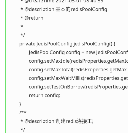
	 * @createTime 2021-05-01 08:40:59

	 * @description 基本的redisPoolConfig

	 * @return

	 *

	 */

	private JedisPoolConfig jedisPoolConfig() {

		JedisPoolConfig config = new JedisPoolConfig();

		config.setMaxIdle(redisProperties.getMaxIdle());

		config.setMaxTotal(redisProperties.getMaxTotal());

		config.setMaxWaitMillis(redisProperties.getMaxWaitMillis());

		config.setTestOnBorrow(redisProperties.getTestOnBorrow());

		return config;

	}

	/**

	 * @description 创建redis连接工厂

	 */
