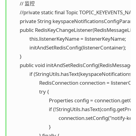
	// 监控

	//private static final Topic TOPIC_KEYEVENTS_NAME_SET_USELESS = new PatternTopic("__keyevent@0__:set myKey");

	private String keyspaceNotificationsConfigParameter = "KEA";

	public RedisKeyChangeListener(RedisMessageListenerContainer listenerContainer, String listenerKeyName) {

		this.listenerKeyName = listenerKeyName;

		initAndSetRedisConfig(listenerContainer);

	}

	public void initAndSetRedisConfig(RedisMessageListenerContainer listenerContainer) {

		if (StringUtils.hasText(keyspaceNotificationsConfigParameter)) {

			RedisConnection connection = listenerContainer.getConnectionFactory().getConnection();

			try {

				Properties config = connection.getConfig("notify-keyspace-events");

				if (!StringUtils.hasText(config.getProperty("notify-keyspace-events"))) {

					connection.setConfig("notify-keyspace-events", keyspaceNotificationsConfigParameter);

				}

			} finally {
