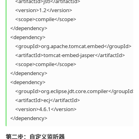
    <artifactId>jstl</artifactId>

    <version>1.2</version>

    <scope>compile</scope>

</dependency>

<dependency>

    <groupId>org.apache.tomcat.embed</groupId>

    <artifactId>tomcat-embed-jasper</artifactId>

    <scope>compile</scope>

</dependency>

<dependency>

    <groupId>org.eclipse.jdt.core.compiler</groupId>

    <artifactId>ecj</artifactId>

    <version>4.6.1</version>

</dependency>
第二步：自定义监听器