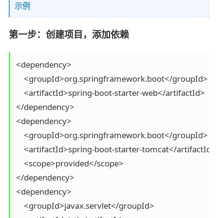
示例
第一步：创建项目，添加依赖
<dependency>

    <groupId>org.springframework.boot</groupId>

    <artifactId>spring-boot-starter-web</artifactId>

</dependency>

<dependency>

    <groupId>org.springframework.boot</groupId>

    <artifactId>spring-boot-starter-tomcat</artifactId>

    <scope>provided</scope>

</dependency>

<dependency>

    <groupId>javax.servlet</groupId>
