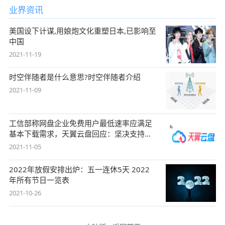
业界资讯
美国设下计谋,用娘炮文化重塑日本,已影响至
中国
2021-11-19
时空伴随者是什么意思?时空伴随者介绍
2021-11-09
工信部称网盘企业免费用户最低速率应满足
基本下载需求，天翼云盘回应：坚决支持，
始终
2021-11-05
2022年放假安排出炉：五一连休5天 2022
年所有节日一览表
2021-10-26