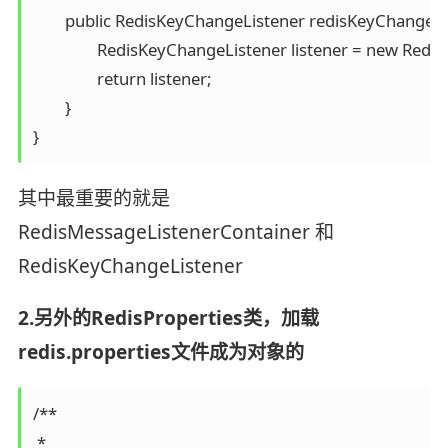
	public RedisKeyChangeListener redisKeyChangeListener() throws Exception {

		RedisKeyChangeListener listener = new RedisKeyChangeListener(redisMessageListenerContainer(),"");

		return listener;

	}

其中最重要的就是
RedisMessageListenerContainer 和
RedisKeyChangeListener
2.另外的RedisProperties类，加载
redis.properties文件成为对象的
/**

 * 
