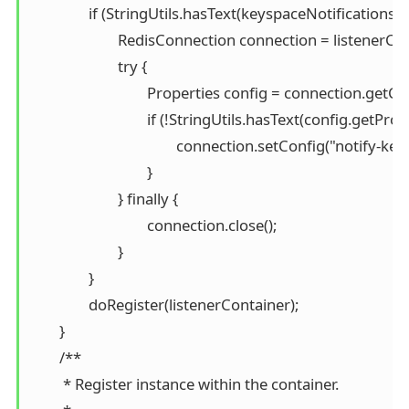
		if (StringUtils.hasText(keyspaceNotificationsConfigParameter)) {

			RedisConnection connection = listenerContainer.getConnectionFactory().getConnection();

			try {

				Properties config = connection.getConfig("notify-keyspace-events");

				if (!StringUtils.hasText(config.getProperty("notify-keyspace-events"))) {

					connection.setConfig("notify-keyspace-events", keyspaceNotificationsConfigParameter);

				}

			} finally {

				connection.close();

			}

		}

		doRegister(listenerContainer);

	}

	/**

	 * Register instance within the container.
