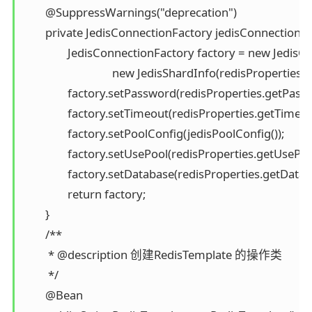
	@SuppressWarnings("deprecation")

	private JedisConnectionFactory jedisConnectionFactory() {

		JedisConnectionFactory factory = new JedisConnectionFactory(

				new JedisShardInfo(redisProperties.getHost(), redisProperties.getPort()));

		factory.setPassword(redisProperties.getPassword());

		factory.setTimeout(redisProperties.getTimeout());

		factory.setPoolConfig(jedisPoolConfig());

		factory.setUsePool(redisProperties.getUsePool());

		factory.setDatabase(redisProperties.getDatabase());

		return factory;

	}

	/**

	 * @description 创建RedisTemplate 的操作类

	 */

	@Bean
