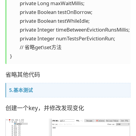
	private Long maxWaitMillis;

	private Boolean testOnBorrow;

	private Boolean testWhileIdle;

	private Integer timeBetweenEvictionRunsMillis;

	private Integer numTestsPerEvictionRun;

	// 省略get\set方法

省略其他代码
5.基本测试
创建一个key，并修改发现变化