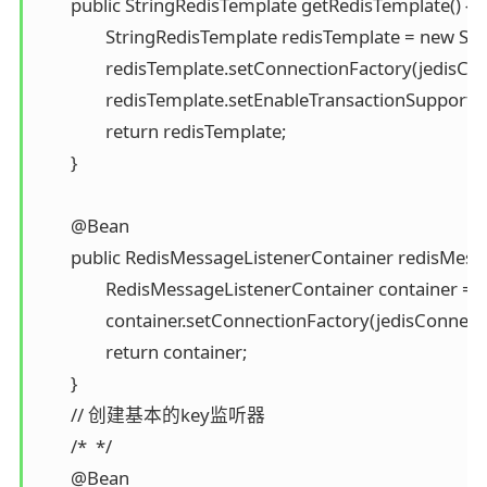
	public StringRedisTemplate getRedisTemplate() {

		StringRedisTemplate redisTemplate = new StringRedisTemplate();

		redisTemplate.setConnectionFactory(jedisConnectionFactory());

		redisTemplate.setEnableTransactionSupport(true);

		return redisTemplate;

	}

	@Bean

	public RedisMessageListenerContainer redisMessageListenerContainer() throws Exception {

		RedisMessageListenerContainer container = new RedisMessageListenerContainer();

		container.setConnectionFactory(jedisConnectionFactory());		

		return container;

	}

	// 创建基本的key监听器

	/*  */

	@Bean
