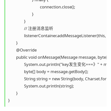
				connection.close();

			}

		}

		// 注册消息监听

		listenerContainer.addMessageListener(this, TOPIC_KEYNAMESPACE_NAME);

	}

	@Override

	public void onMessage(Message message, byte[] pattern) {

		System.out.println("key发生变化===》" + message);

		byte[] body = message.getBody();

		String string = new String(body, Charset.forName("utf-8"));

		System.out.println(string);

	}
