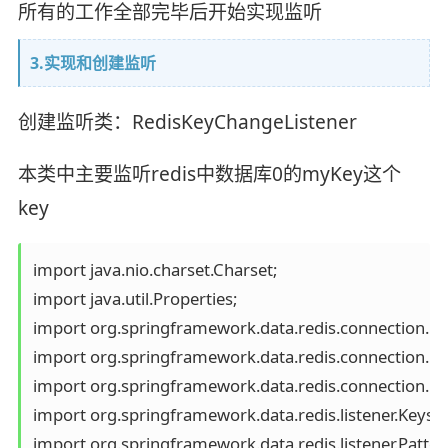
所有的工作全部完毕后开始实现监听
3.实现和创建监听
创建监听类：RedisKeyChangeListener
本类中主要监听redis中数据库0的myKey这个
key
import java.nio.charset.Charset;

import java.util.Properties;

import org.springframework.data.redis.connection.Me
import org.springframework.data.redis.connection.Me
import org.springframework.data.redis.connection.Re
import org.springframework.data.redis.listener.Keysp
import org.springframework.data.redis.listener.Pattern