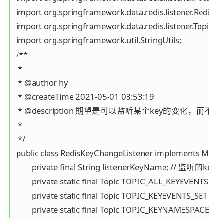
import org.springframework.data.redis.listener.Redis
import org.springframework.data.redis.listener.Topic;

import org.springframework.util.StringUtils;

/**

 * 

 * @author hy

 * @createTime 2021-05-01 08:53:19

 * @description 期望是可以监听某个key的变化，而不
 *

 */

public class RedisKeyChangeListener implements Mess
	private final String listenerKeyName; // 监听的key的名称

	private static final Topic TOPIC_ALL_KEYEVENTS = new PatternTopic("__keyevent@*"); //表示只监听所有的key 

	private static final Topic TOPIC_KEYEVENTS_SET = new PatternTopic("__keyevent@0__:set"); //表示只监听所有的key

	private static final Topic TOPIC_KEYNAMESPACE_NAME = new PatternTopic("__keyspace@0__:myKey"); // 不生效
