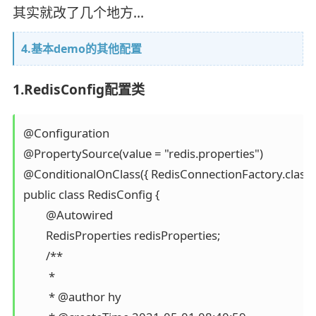
其实就改了几个地方…
4.基本demo的其他配置
1.RedisConfig配置类
@Configuration

@PropertySource(value = "redis.properties")

@ConditionalOnClass({ RedisConnectionFactory.class, R
public class RedisConfig {

	@Autowired

	RedisProperties redisProperties;

	/**

	 * 

	 * @author hy
