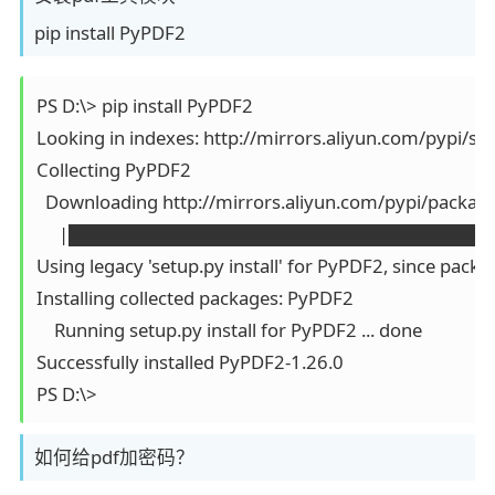
pip install PyPDF2
PS D:\> pip install PyPDF2

Looking in indexes: http://mirrors.aliyun.com/pypi/sim
Collecting PyPDF2

  Downloading http://mirrors.aliyun.com/pypi/pack
     |████████████████████████████████| 77
Using legacy 'setup.py install' for PyPDF2, since package
Installing collected packages: PyPDF2

    Running setup.py install for PyPDF2 ... done

Successfully installed PyPDF2-1.26.0

PS D:\>
如何给pdf加密码？