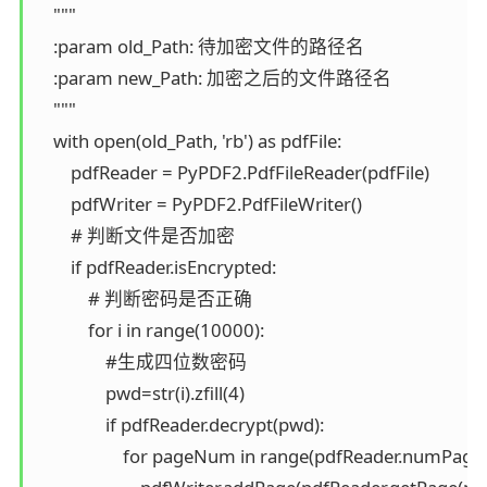
    """

    :param old_Path: 待加密文件的路径名

    :param new_Path: 加密之后的文件路径名

    """

    with open(old_Path, 'rb') as pdfFile:

        pdfReader = PyPDF2.PdfFileReader(pdfFile)

        pdfWriter = PyPDF2.PdfFileWriter()

        # 判断文件是否加密

        if pdfReader.isEncrypted:

            # 判断密码是否正确

            for i in range(10000):

                #生成四位数密码

                pwd=str(i).zfill(4)

                if pdfReader.decrypt(pwd):

                    for pageNum in range(pdfReader.numPages)