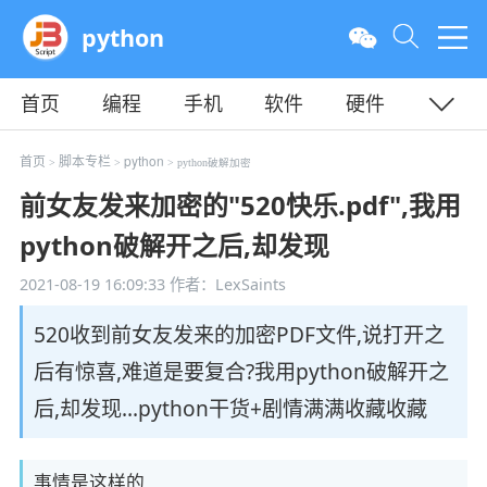
python
首页
编程
手机
软件
硬件
教程
平面
服务器
首页
脚本专栏
python
>
>
> python破解加密
前女友发来加密的"520快乐.pdf",我用
python破解开之后,却发现
2021-08-19 16:09:33
作者：LexSaints
520收到前女友发来的加密PDF文件,说打开之
后有惊喜,难道是要复合?我用python破解开之
后,却发现...python干货+剧情满满收藏收藏
事情是这样的