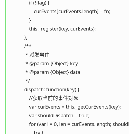
                if (!flag) {

                    curEvents[curEvents.length] = fn;

                }

                this._register(key, curEvents);

            },

            /**

             * 派发事件

             * @param {Object} key

             * @param {Object} data

             */

            dispatch: function(key) {

                //获取当前的事件对象

                var curEvents = this._getCurEvents(key);

                var shouldDispatch = true;

                for (var i = 0, len = curEvents.length; shouldD
                    try {
