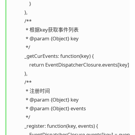
                }

            },

            /**

             * 根据key获取事件列表

             * @param {Object} key

             */

            _getCurEvents: function(key) {

                return EventDispatcherClosure.events[key] || 
            },

            /**

             * 注册时间

             * @param {Object} key

             * @param {Object} events

             */

            _register: function(key, events) {

                EventDispatcherClosure.events[key] = events;