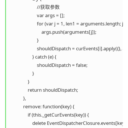
                        //获取参数

                        var args = [];

                        for (var j = 1, len1 = arguments.length; j <
                            args.push(arguments[j]);

                        }

                        shouldDispatch = curEvents[i].apply({}, arg
                    } catch (e) {

                        shouldDispatch = false;

                    }

                }

                return shouldDispatch;

            },

            remove: function(key) {

                if (this._getCurEvents(key)) {

                    delete EventDispatcherClosure.events[key];
