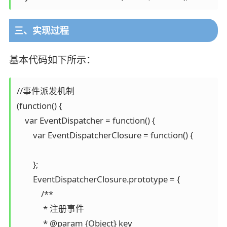
三、实现过程
基本代码如下所示：
//事件派发机制

(function() {

    var EventDispatcher = function() {

        var EventDispatcherClosure = function() {

        };

        EventDispatcherClosure.prototype = {

            /**

             * 注册事件

             * @param {Object} key
