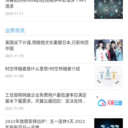
详解如何在NodeJS应用程序中处理多个API
请求
2023-11-11
业界资讯
美国设下计谋,用娘炮文化重塑日本,已影响至
中国
2021-11-19
时空伴随者是什么意思?时空伴随者介绍
2021-11-09
工信部称网盘企业免费用户最低速率应满足
基本下载需求，天翼云盘回应：坚决支持，
始终
2021-11-05
2022年放假安排出炉：五一连休5天 2022
年所有节日一览表