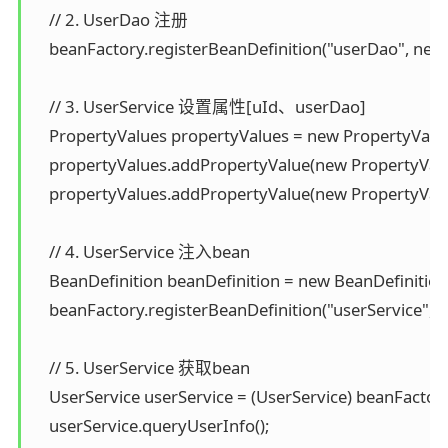
    // 2. UserDao 注册

    beanFactory.registerBeanDefinition("userDao", new B
    // 3. UserService 设置属性[uId、userDao]

    PropertyValues propertyValues = new PropertyValues
    propertyValues.addPropertyValue(new PropertyValue
    propertyValues.addPropertyValue(new PropertyValu
    // 4. UserService 注入bean

    BeanDefinition beanDefinition = new BeanDefinition
    beanFactory.registerBeanDefinition("userService", bea
    // 5. UserService 获取bean

    UserService userService = (UserService) beanFactory
    userService.queryUserInfo();
