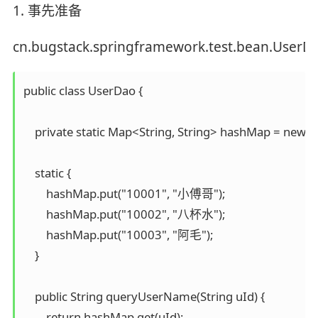
1. 事先准备
cn.bugstack.springframework.test.bean.UserD
public class UserDao {

    private static Map<String, String> hashMap = new 
    static {

        hashMap.put("10001", "小傅哥");

        hashMap.put("10002", "八杯水");

        hashMap.put("10003", "阿毛");

    }

    public String queryUserName(String uId) {

        return hashMap.get(uId);
