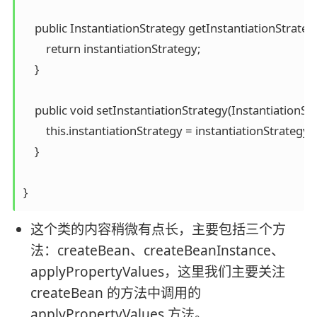
    public InstantiationStrategy getInstantiationStrategy(
        return instantiationStrategy;

    }

    public void setInstantiationStrategy(InstantiationStr
        this.instantiationStrategy = instantiationStrategy;

    }

}
这个类的内容稍微有点长，主要包括三个方
法：createBean、createBeanInstance、
applyPropertyValues，这里我们主要关注
createBean 的方法中调用的
applyPropertyValues 方法。