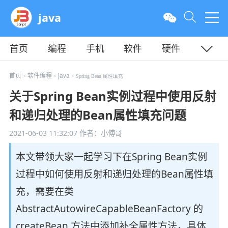
java
首页
编程
手机
软件
硬件
教程
平面
服务器
首页
软件编程
java
>
>
> Spring Bean 属性填充
关于Spring Bean实例过程中使用反射
和递归处理的Bean属性填充问题
2021-06-03 11:32:07
作者：小傅哥
本文带领大家一起学习下在Spring Bean实例
过程中如何使用反射和递归处理的Bean属性填
充，需要在类
AbstractAutowireCapableBeanFactory 的
createBean 方法中添加补全属性方法，具体