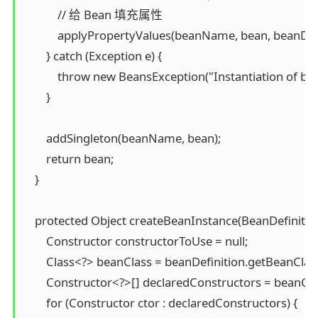
            // 给 Bean 填充属性

            applyPropertyValues(beanName, bean, beanDefi
        } catch (Exception e) {

            throw new BeansException("Instantiation of bean
        }

        addSingleton(beanName, bean);

        return bean;

    }

    protected Object createBeanInstance(BeanDefinition
        Constructor constructorToUse = null;

        Class<?> beanClass = beanDefinition.getBeanClass(
        Constructor<?>[] declaredConstructors = beanCl
        for (Constructor ctor : declaredConstructors) {
