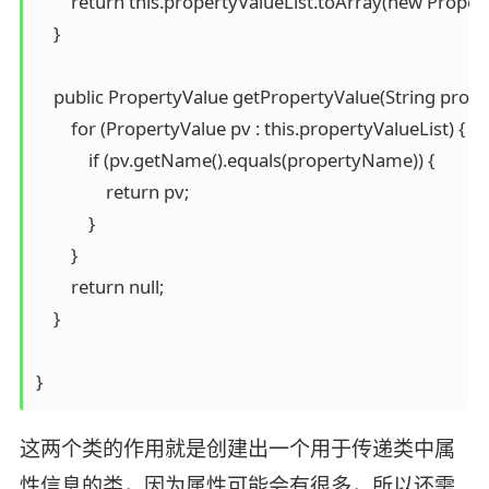
        return this.propertyValueList.toArray(new Propert
    }

    public PropertyValue getPropertyValue(String prop
        for (PropertyValue pv : this.propertyValueList) {

            if (pv.getName().equals(propertyName)) {

                return pv;

            }

        }

        return null;

    }

}
这两个类的作用就是创建出一个用于传递类中属
性信息的类，因为属性可能会有很多，所以还需