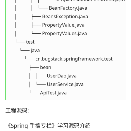
    │           │   └── BeanFactory.java

    │           ├── BeansException.java

    │           ├── PropertyValue.java

    │           └── PropertyValues.java

    └── test

        └── java

            └── cn.bugstack.springframework.test

                ├── bean

                │   ├── UserDao.java

                │   └── UserService.java

                └── ApiTest.java
工程源码：
《Spring 手撸专栏》学习源码介绍