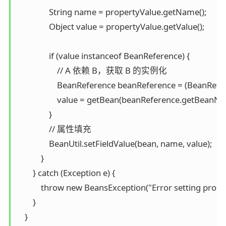
                String name = propertyValue.getName();

                Object value = propertyValue.getValue();

                if (value instanceof BeanReference) {

                    // A 依赖 B，获取 B 的实例化

                    BeanReference beanReference = (BeanRefe
                    value = getBean(beanReference.getBeanNa
                }

                // 属性填充

                BeanUtil.setFieldValue(bean, name, value);

            }

        } catch (Exception e) {

            throw new BeansException("Error setting pro
        }

    }
