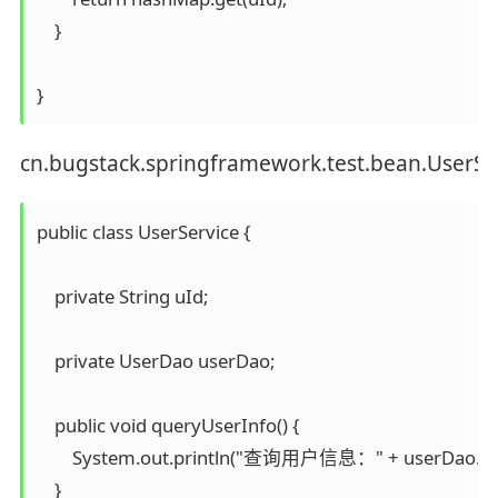
    }

}
cn.bugstack.springframework.test.bean.UserSe
public class UserService {

    private String uId;

    private UserDao userDao;

    public void queryUserInfo() {

        System.out.println("查询用户信息：" + userDao.qu
    }
