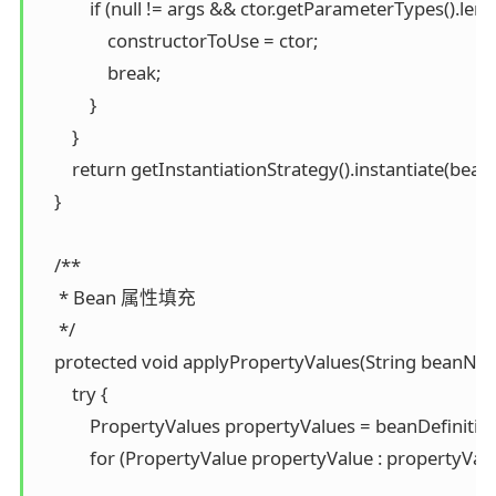
            if (null != args && ctor.getParameterTypes().len
                constructorToUse = ctor;

                break;

            }

        }

        return getInstantiationStrategy().instantiate(be
    }

    /**

     * Bean 属性填充

     */

    protected void applyPropertyValues(String beanNam
        try {

            PropertyValues propertyValues = beanDefinitio
            for (PropertyValue propertyValue : propertyVal