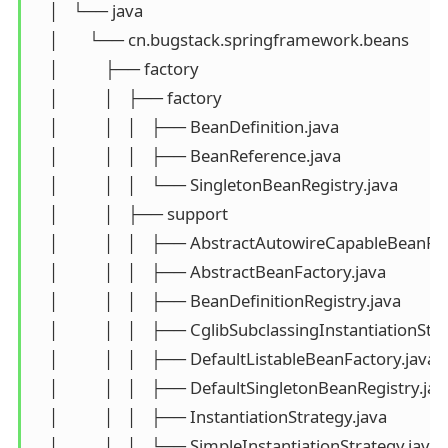
    │   └── java

    │       └── cn.bugstack.springframework.beans

    │           ├── factory

    │           │   ├── factory

    │           │   │   ├── BeanDefinition.java

    │           │   │   ├── BeanReference.java

    │           │   │   └── SingletonBeanRegistry.java

    │           │   ├── support

    │           │   │   ├── AbstractAutowireCapableBeanFac
    │           │   │   ├── AbstractBeanFactory.java

    │           │   │   ├── BeanDefinitionRegistry.java

    │           │   │   ├── CglibSubclassingInstantiationStra
    │           │   │   ├── DefaultListableBeanFactory.java

    │           │   │   ├── DefaultSingletonBeanRegistry.java
    │           │   │   ├── InstantiationStrategy.java

    │           │   │   └── SimpleInstantiationStrategy.java
