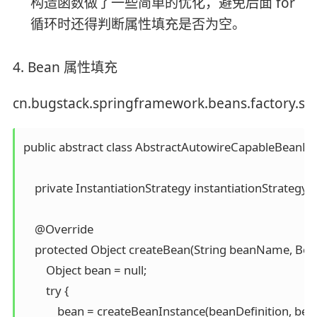
构造函数做了一些简单的优化，避免后面 for
循环时还得判断属性填充是否为空。
4. Bean 属性填充
cn.bugstack.springframework.beans.factory.s
public abstract class AbstractAutowireCapableBeanFac
    private InstantiationStrategy instantiationStrategy 
    @Override

    protected Object createBean(String beanName, Bean
        Object bean = null;

        try {

            bean = createBeanInstance(beanDefinition, be