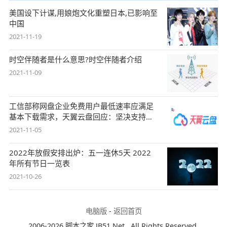
美国设下计谋,用娘炮文化重塑日本,已影响至
中国
2021-11-19
时空伴随者是什么意思?时空伴随者介绍
2021-11-09
工信部称网盘企业免费用户最低速率应满足
基本下载需求，天翼云盘回应：坚决支持，
始终
2021-11-05
2022年放假安排出炉：五一连休5天 2022
年所有节日一览表
2021-10-26
电脑版
-
返回首页
2006-2026 脚本之家 JB51.Net , All Rights Reserved.