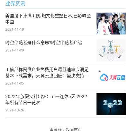
业界资讯
美国设下计谋,用娘炮文化重塑日本,已影响至
中国
2021-11-19
时空伴随者是什么意思?时空伴随者介绍
2021-11-09
工信部称网盘企业免费用户最低速率应满足
基本下载需求，天翼云盘回应：坚决支持，
始终
2021-11-05
2022年放假安排出炉：五一连休5天 2022
年所有节日一览表
2021-10-26
电脑版
-
返回首页