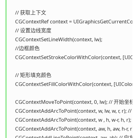
    // 获取上下文

    CGContextRef context = UIGraphicsGetCurrentContex
    // 设置边线宽度

    CGContextSetLineWidth(context, lw);

    //边框颜色

    CGContextSetStrokeColorWithColor(context, [UIColo
    // 矩形填充颜色

    CGContextSetFillColorWithColor(context, [UIColor w
    CGContextMoveToPoint(context, 0, lw); // 开始
    CGContextAddArcToPoint(context, w, lw, w, r, r); 
    CGContextAddArcToPoint(context, w , h, w-r, h, r)
    CGContextAddArcToPoint(context, aw, h, aw, h-r, 
    CGContextAddLineToPoint(context, aw, ah); // 向