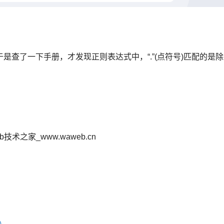
查了一下手册，才发现正则表达式中，“.”(点符号)匹配的是除
Web技术之家_www.waweb.cn
)