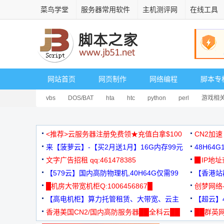
菜鸟学堂
服务器常用软件
主机测评网
在线工具
网站首页
网页制作
网络编程
脚本专
vbs
DOS/BAT
hta
htc
python
perl
游戏相
<推荐>云服务器注册免费领★充值白拿$100
CN2加速
来【菠萝云】-【买2月送1月】16G内存99元
48H64
文字广告招租 qq:461478385
3000+
▉IP地
【579云】国内高防物理机,40H64G仅需99
【香港站群
元
█机房大带宽机柜Q:1006456867█
创梦网络
【高电机柜】算力托管租赁、大带宽、云主
88元/月
【超云】4
机
香港美国CN2/国内高防服务器██全科云██
██群英网