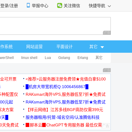
登录/注册
举报中心
关注微信
快捷导航
性选择
广告 商业广告，理
操作系统
网站运营
平面设计
其它
werShell
linux shell
Lua
Golang
Erlang
其它
广告 商业广告，理
，企业可开票
<推荐>云服务器注册免费领★充值白拿$100
器
█机房大带宽机柜Q:1006456867█
多种配置仅
RAKsmart海外VPS,服务器低至7折★免费试
00元起
用★
RAKsmart海外VPS,服务器低至7折★免费试
解决方案
用★
【祥云网络】江苏多线BGP高防仅需399元
/天█
服务器租用/托管-域名空间/认准腾佑科技
30天免费试
▉脚本云▉ChatGPT专用服务器 最低仅需