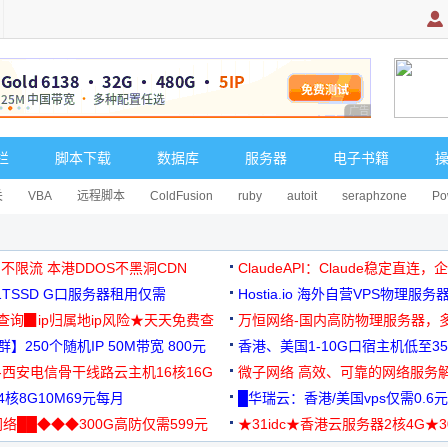
广告 商业广告，理
栏
脚本下载
数据库
服务器
电子书籍
关
VBA
远程脚本
ColdFusion
ruby
autoit
seraphzone
Po
 不限流 本港DDOS不黑洞CDN
ClaudeAPI：Claude稳定直连
G1TSSD G口服务器租用仅需
Hostia.io 海外自营VPS物理服务
可免费测试
址查询▉ip归属地ip风险★天天免费查
万恒网络-国内高防物理服务器，
】250个随机IP 50M带宽 800元
99元/月起
香港、美国1-10G口宿主机低至35
-西安电信骨干线路云主机16核16G
微子网络 高效、可靠的网络服务
核8G10M69元每月
█华瑞云：香港/美国vps仅需0.6元
络██◆◆◆300G高防仅需599元
★31idc★香港云服务器2核4G★