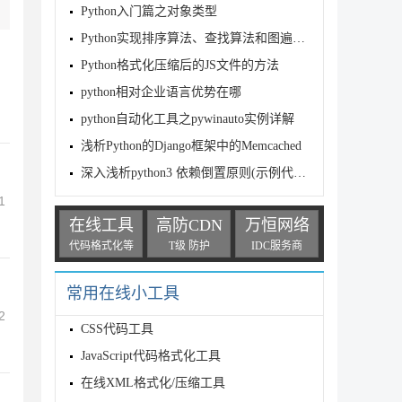
Python入门篇之对象类型
Python实现排序算法、查找算法和图遍历算法实例
Python格式化压缩后的JS文件的方法
python相对企业语言优势在哪
python自动化工具之pywinauto实例详解
浅析Python的Django框架中的Memcached
深入浅析python3 依赖倒置原则(示例代码)
1
在线工具
高防CDN
万恒网络
代码格式化等
T级 防护
IDC服务商
常用在线小工具
2
CSS代码工具
JavaScript代码格式化工具
在线XML格式化/压缩工具