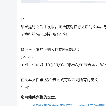
(.*)
结果运行之后才发现，无法获得换行之后的文本。于是
了换行符“\n”以外的所有字符。
以下为正确的正则表达式匹配规则：
([\s\S]*)
同时，也可以用 “([\d\D]*)”、“([\w\W]*)” 来表示。 
在文本文件里, 这个表达式可以匹配所有的英文
/[ -~]/
您可能感兴趣的文章:
比较详细Python正则表达式操作指南(re使用