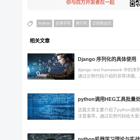
Python
任意字符
换行符
正则表达式
相关文章
Django 序列化的具体使用
django rest framewo
通过示例代码介绍的非常详细，
python调用HEG工具批
这篇文章主要介绍了python调
注意事项，通过实例代码给大家
以参考下
python机器学习理论与实