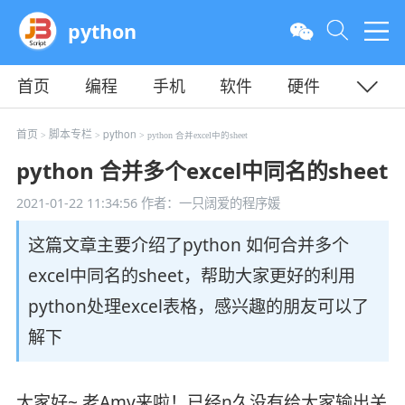
python
首页
编程
手机
软件
硬件
教程
平面
服务器
首页
脚本专栏
python
>
>
> python 合并excel中的sheet
python 合并多个excel中同名的sheet
2021-01-22 11:34:56
作者：一只阔爱的程序媛
这篇文章主要介绍了python 如何合并多个
excel中同名的sheet，帮助大家更好的利用
python处理excel表格，感兴趣的朋友可以了
解下
大家好~ 老Amy来啦！已经n久没有给大家输出关