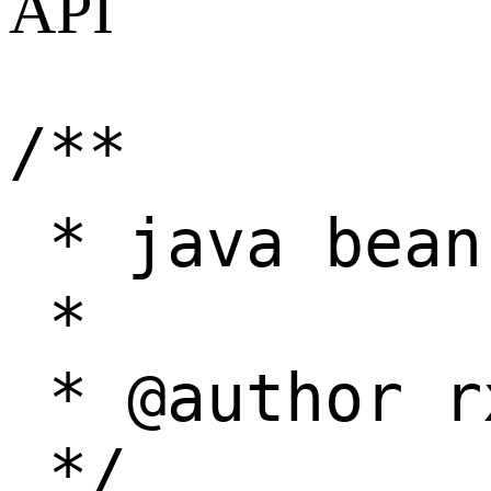
API
/**

 * java be
 *

 * @author r
 */
