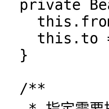
  private Be
    this.fro
    this.to 
  }

  /**

   * 指定需