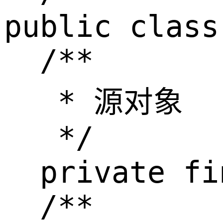
public class
  /**

   * 源对象

   */

  private fi
  /**
