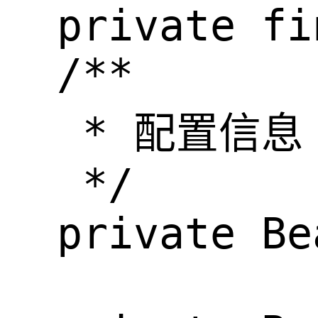
  private fi
  /**

   * 配置信息

   */

  private Be