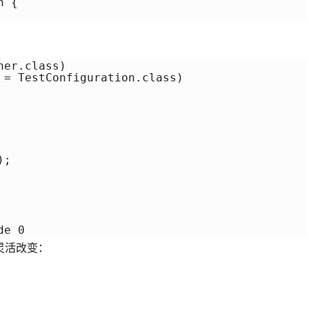
 {

er.class)

 = TestConfiguration.class)

;

de 0
灵活改变：