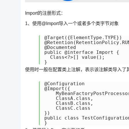
Import的注册形式：
1、使用@Import导入一个或者多个类字节对象
@Target({ElementType.TYPE})

@Retention(RetentionPolicy.RUN
@Documented

public @interface Import {

  Class<?>[] value();

}
使用时一般在配置类上注解，表示该注解类导入了
@Configuration

@Import({

    MyBeanFactoryPostProcessor
    ClassA.class,

    ClassB.class,

    ClassC.class

})

public class TestConfiguration
}