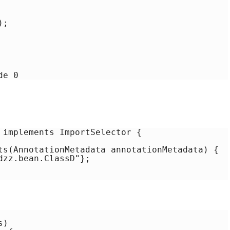
;

de 0
 implements ImportSelector {

ts(AnnotationMetadata annotationMetadata) {

zz.bean.ClassD"};

)
