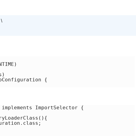
\
TIME)

)

Configuration {

 implements ImportSelector {

yLoaderClass(){

ration.class;
