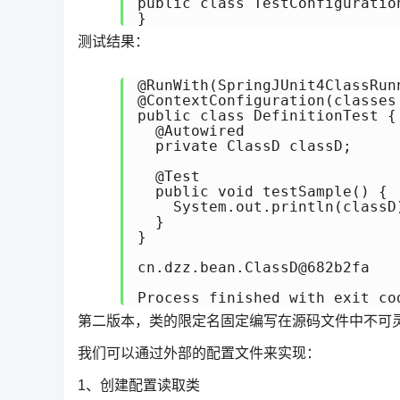
public class TestConfiguration
}
测试结果：
@RunWith(SpringJUnit4ClassRunn
@ContextConfiguration(classes
public class DefinitionTest {

  @Autowired

  private ClassD classD;

  @Test

  public void testSample() {

    System.out.println(classD)
  }

}

cn.dzz.bean.ClassD@682b2fa

Process finished with exit co
第二版本，类的限定名固定编写在源码文件中不可
我们可以通过外部的配置文件来实现：
1、创建配置读取类