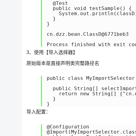
  @Test

  public void testSample() {

    System.out.println(classD)
  }

}

cn.dzz.bean.ClassD@6771beb3

Process finished with exit co
3、使用【导入选择器】
原始版本是直接声明类完整路径名
public class MyImportSelector
  public String[] selectImpor
    return new String[] {"cn.d
  }

}
导入配置：
@Configuration

@Import(MyImportSelector.class