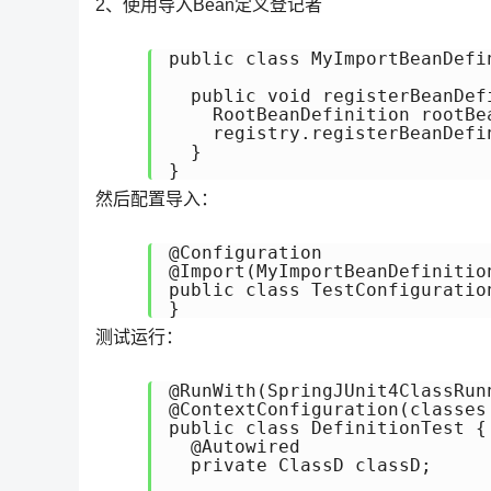
2、使用导入Bean定义登记者
public class MyImportBeanDefi
  public void registerBeanDef
    RootBeanDefinition rootBe
    registry.registerBeanDefi
  }

}
然后配置导入：
@Configuration

@Import(MyImportBeanDefinition
public class TestConfiguration
}
测试运行：
@RunWith(SpringJUnit4ClassRunn
@ContextConfiguration(classes
public class DefinitionTest {

  @Autowired

  private ClassD classD;
