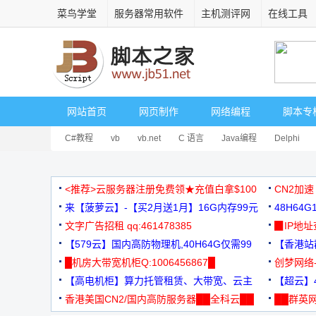
菜鸟学堂
服务器常用软件
主机测评网
在线工具
网站首页
网页制作
网络编程
脚本专
C#教程
vb
vb.net
C 语言
Java编程
Delphi
<推荐>云服务器注册免费领★充值白拿$100
CN2加速
来【菠萝云】-【买2月送1月】16G内存99元
48H64
文字广告招租 qq:461478385
3000+
▉IP地
【579云】国内高防物理机,40H64G仅需99
【香港站群
元
█机房大带宽机柜Q:1006456867█
创梦网络
【高电机柜】算力托管租赁、大带宽、云主
88元/月
【超云】4
机
香港美国CN2/国内高防服务器██全科云██
██群英网