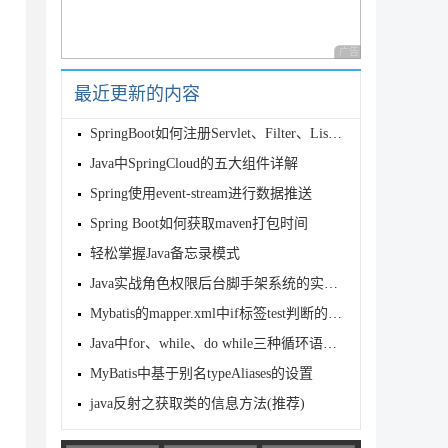
nRegistrar {

广告 商业广告，理性
adata, BeanDefinitionRegistry registry) {

最近更新的内容
lass);

SpringBoot如何注册Servlet、Filter、Listener的
Java中SpringCloud的五大组件详解
Spring使用event-stream进行数据推送
Spring Boot如何获取maven打包时间
轻松掌握Java备忘录模式
Java实战角色权限后台脚手架系统的实现流程
Mybatis的mapper.xml中if标签test判断的用法说明
Java中for、while、do while三种循环语句的区别介绍
MyBatis中基于别名typeAliases的设置
java反射之获取类的信息方法(推荐)