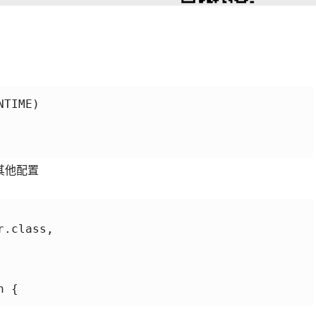
TIME)

其他配置
.class,

 {
