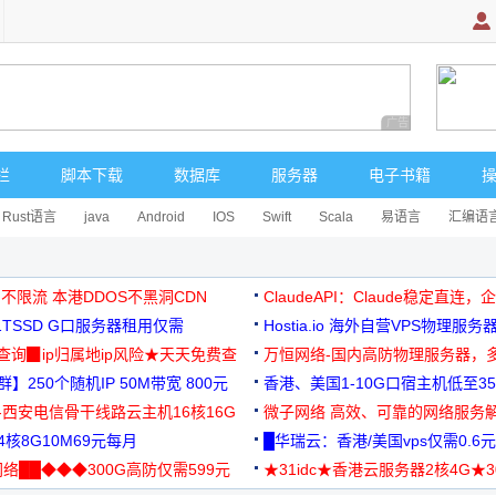
广告 商业广告，理
栏
脚本下载
数据库
服务器
电子书籍
Rust语言
java
Android
IOS
Swift
Scala
易语言
汇编语
 不限流 本港DDOS不黑洞CDN
ClaudeAPI：Claude稳定直连
G1TSSD G口服务器租用仅需
Hostia.io 海外自营VPS物理服务
可免费测试
址查询▉ip归属地ip风险★天天免费查
万恒网络-国内高防物理服务器，
】250个随机IP 50M带宽 800元
99元/月起
香港、美国1-10G口宿主机低至35
-西安电信骨干线路云主机16核16G
微子网络 高效、可靠的网络服务
核8G10M69元每月
█华瑞云：香港/美国vps仅需0.6元
络██◆◆◆300G高防仅需599元
★31idc★香港云服务器2核4G★