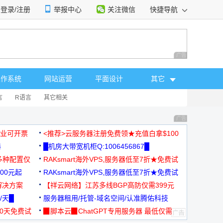
登录/注册
举报中心
关注微信
快捷导航
性选择
广告 商业广告，理
操作系统
网站运营
平面设计
其它
言
R语言
其它相关
广告 商业广告，理
，企业可开票
<推荐>云服务器注册免费领★充值白拿$100
器
█机房大带宽机柜Q:1006456867█
多种配置仅
RAKsmart海外VPS,服务器低至7折★免费试
00元起
用★
RAKsmart海外VPS,服务器低至7折★免费试
解决方案
用★
【祥云网络】江苏多线BGP高防仅需399元
/天█
服务器租用/托管-域名空间/认准腾佑科技
30天免费试
▉脚本云▉ChatGPT专用服务器 最低仅需