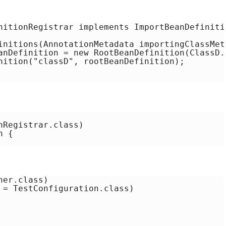
nitionRegistrar implements ImportBeanDefinitio
initions(AnnotationMetadata importingClassMet
anDefinition = new RootBeanDefinition(ClassD.c
nition("classD", rootBeanDefinition);

Registrar.class)

 {

er.class)

 = TestConfiguration.class)
