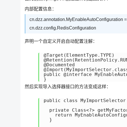
内部配置信息：
cn.dzz.annotation.MyEnableAutoConfiguration = 
cn.dzz.config.RedisConfiguration
声明一个自定义开启自动配置注解：
@Target(ElementType.TYPE)

@Retention(RetentionPolicy.RUN
@Documented

@Import(MyImportSelector.class
public @interface MyEnableAuto
}
然后实现导入选择器接口的方法变成这样：
public class MyImportSelector
  private Class<?> getMyFactor
    return MyEnableAutoConfigu
  }
