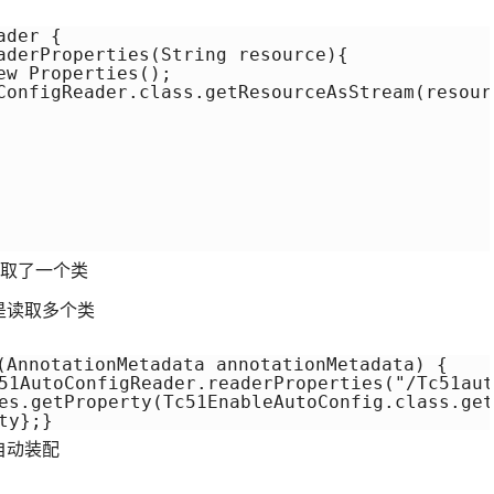
der {

aderProperties(String resource){

w Properties();

ConfigReader.class.getResourceAsStream(resourc
读取了一个类
是读取多个类
(AnnotationMetadata annotationMetadata) {

1AutoConfigReader.readerProperties("/Tc51auto
s.getProperty(Tc51EnableAutoConfig.class.getN
ty};}
自动装配