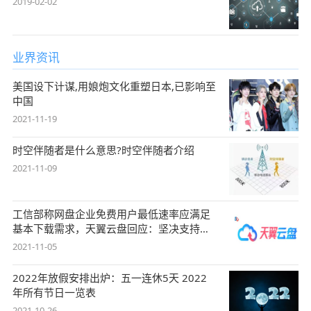
2019-02-02
业界资讯
美国设下计谋,用娘炮文化重塑日本,已影响至
中国
2021-11-19
时空伴随者是什么意思?时空伴随者介绍
2021-11-09
工信部称网盘企业免费用户最低速率应满足
基本下载需求，天翼云盘回应：坚决支持，
始终
2021-11-05
2022年放假安排出炉：五一连休5天 2022
年所有节日一览表
2021-10-26