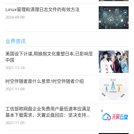
Linux管理和清理日志文件的有效方法
2024-09-09
业界资讯
美国设下计谋,用娘炮文化重塑日本,已影响至
中国
2021-11-19
时空伴随者是什么意思?时空伴随者介绍
2021-11-09
工信部称网盘企业免费用户最低速率应满足
基本下载需求，天翼云盘回应：坚决支持，
始终
2021-11-05