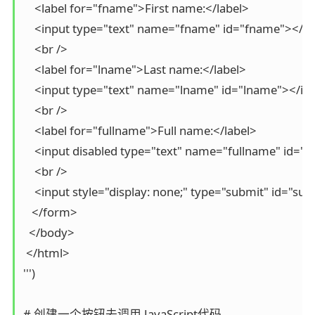
    <label for="fname">First name:</label>

    <input type="text" name="fname" id="fname"></in
    <br />

    <label for="lname">Last name:</label>

    <input type="text" name="lname" id="lname"></inp
    <br />

    <label for="fullname">Full name:</label>

    <input disabled type="text" name="fullname" id="f
    <br />

    <input style="display: none;" type="submit" id="sub
   </form>

  </body>

 </html>

''')

# 创建一个按钮去调用 JavaScript代码
