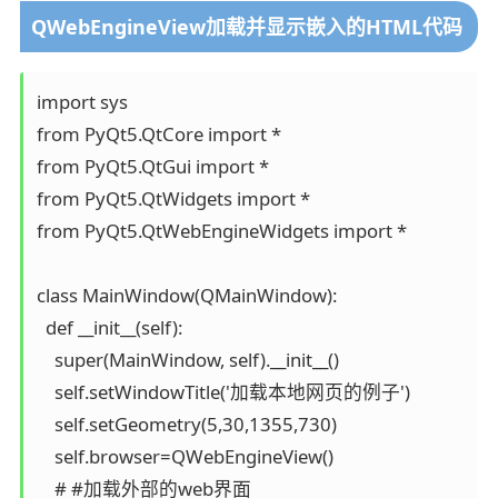
QWebEngineView加载并显示嵌入的HTML代码
import sys

from PyQt5.QtCore import *

from PyQt5.QtGui import *

from PyQt5.QtWidgets import *

from PyQt5.QtWebEngineWidgets import *

class MainWindow(QMainWindow):

  def __init__(self):

    super(MainWindow, self).__init__()

    self.setWindowTitle('加载本地网页的例子')

    self.setGeometry(5,30,1355,730)

    self.browser=QWebEngineView()

    # #加载外部的web界面
