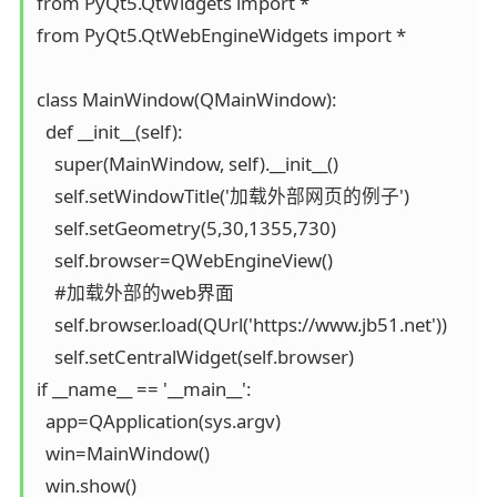
from PyQt5.QtWidgets import *

from PyQt5.QtWebEngineWidgets import *

class MainWindow(QMainWindow):

  def __init__(self):

    super(MainWindow, self).__init__()

    self.setWindowTitle('加载外部网页的例子')

    self.setGeometry(5,30,1355,730)

    self.browser=QWebEngineView()

    #加载外部的web界面

    self.browser.load(QUrl('https://www.jb51.net'))

    self.setCentralWidget(self.browser)

if __name__ == '__main__':

  app=QApplication(sys.argv)

  win=MainWindow()

  win.show()
