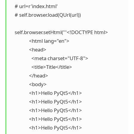
    # url=r'index.html'

    # self.browser.load(QUrl(url))

    self.browser.setHtml('''<!DOCTYPE html>

                <html lang="en">

                <head>

                  <meta charset="UTF-8">

                  <title>Title</title>

                </head>

                <body>

                <h1>Hello PyQt5</h1>

                <h1>Hello PyQt5</h1>

                <h1>Hello PyQt5</h1>

                <h1>Hello PyQt5</h1>

                <h1>Hello PyQt5</h1>
