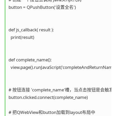
button = QPushButton('设置全名')

def js_callback( result ):

  print(result)

def complete_name():

  view.page().runJavaScript('completeAndReturnName();'
# 按钮连接 'complete_name'槽，当点击按钮是会触发信
button.clicked.connect(complete_name)

# 把QWebView和button加载到layout布局中
