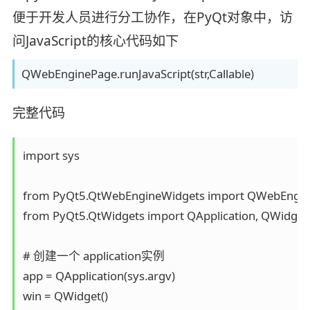
便于开发人员进行分工协作，在PyQt对象中，访
问JavaScript的核心代码如下
QWebEnginePage.runJavaScript(str,Callable)
完整代码
import sys

from PyQt5.QtWebEngineWidgets import QWebEngin
from PyQt5.QtWidgets import QApplication, QWidget
# 创建一个 application实例

app = QApplication(sys.argv)

win = QWidget()
