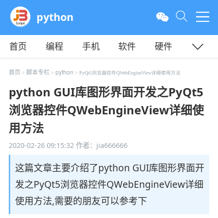
python
首页
编程
手机
软件
硬件
教程
平面
服务器
首页
脚本专栏
python
>
>
> PyQt5浏览器控件QWebEngineView详细使用方法
python GUI库图形界面开发之PyQt5
浏览器控件QWebEngineView详细使
用方法
2020-02-26 09:15:32
作者：jia666666
这篇文章主要介绍了python GUI库图形界面开
发之PyQt5浏览器控件QWebEngineView详细
使用方法,需要的朋友可以参考下