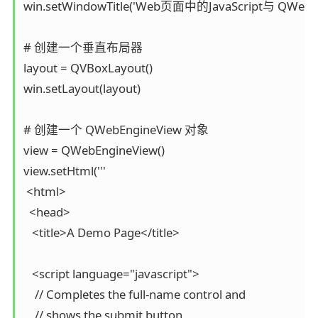
win.setWindowTitle('Web页面中的JavaScript与 QWeb
# 创建一个垂直布局器

layout = QVBoxLayout()

win.setLayout(layout)

# 创建一个 QWebEngineView 对象

view = QWebEngineView()

view.setHtml('''

 <html>

  <head>

   <title>A Demo Page</title>

   <script language="javascript">

    // Completes the full-name control and

    // shows the submit button
