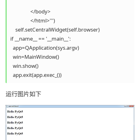
                </body>

                </html>''')

    self.setCentralWidget(self.browser)

if __name__ == '__main__':

  app=QApplication(sys.argv)

  win=MainWindow()

  win.show()

  app.exit(app.exec_())
运行图片如下