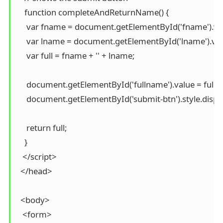
    function completeAndReturnName() {

     var fname = document.getElementById('fname').val
     var lname = document.getElementById('lname').valu
     var full = fname + '' + lname;

     document.getElementById('fullname').value = full;

     document.getElementById('submit-btn').style.display
     return full;

    }

   </script>

  </head>

  <body>

   <form>
