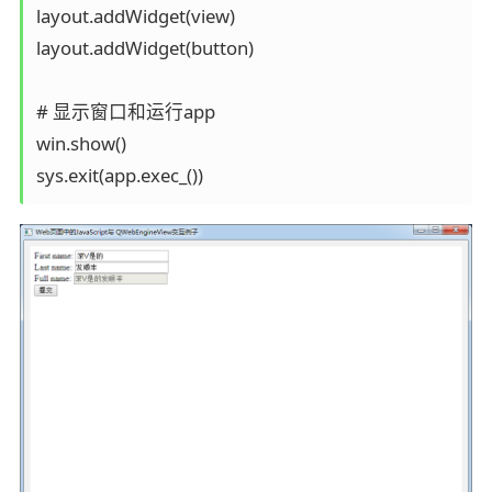
layout.addWidget(view)

layout.addWidget(button)

# 显示窗口和运行app

win.show()

sys.exit(app.exec_())