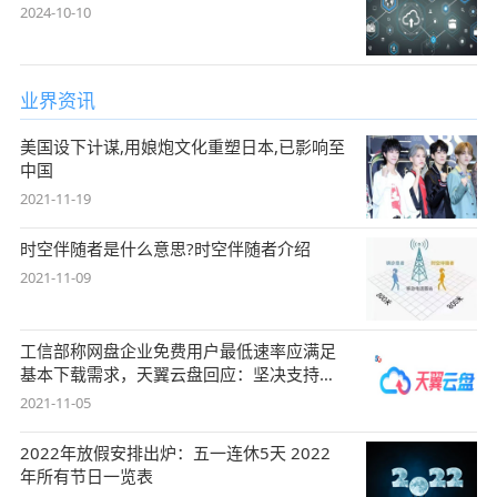
2024-10-10
业界资讯
美国设下计谋,用娘炮文化重塑日本,已影响至
中国
2021-11-19
时空伴随者是什么意思?时空伴随者介绍
2021-11-09
工信部称网盘企业免费用户最低速率应满足
基本下载需求，天翼云盘回应：坚决支持，
始终
2021-11-05
2022年放假安排出炉：五一连休5天 2022
年所有节日一览表