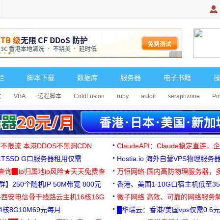
广告 商业广告，理
栏
脚本下载
数据库
服务器
电子书籍
关
VBA
远程脚本
ColdFusion
ruby
autoit
seraphzone
Po
 不限流 本港DDOS不黑洞CDN
ClaudeAPI：Claude稳定直连
G1TSSD G口服务器租用仅需
Hostia.io 海外自营VPS物理服务
可免费测试
址查询▉ip归属地ip风险★天天免费查
万恒网络-国内高防物理服务器，
】250个随机IP 50M带宽 800元
99元/月起
香港、美国1-10G口宿主机低至35
-西安电信骨干线路云主机16核16G
微子网络 高效、可靠的网络服务
核8G10M69元每月
█华瑞云：香港/美国vps仅需0.6元