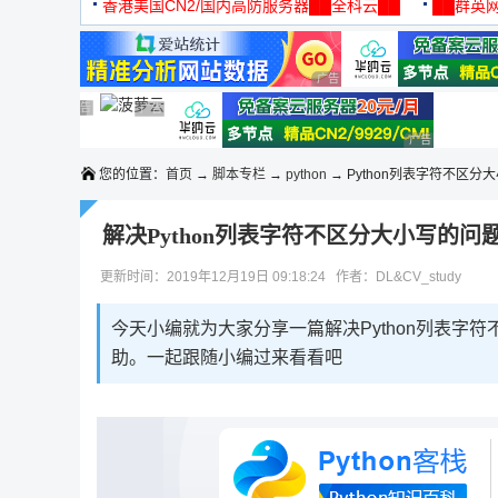
机
香港美国CN2/国内高防服务器██全科云██
██群英网
◆◆◆
广告 商业广告，理性选择
广告 商业广告，理性选择
广告 商业广告，理性选择
广告 商业广告，理性选择
广告 商业广告，理性选择
广告 商业广告
您的位置：
首页
→
脚本专栏
→
python
→ Python列表字符不区分
解决Python列表字符不区分大小写的问
更新时间：2019年12月19日 09:18:24 作者：DL&CV_study
今天小编就为大家分享一篇解决Python列表字
助。一起跟随小编过来看看吧