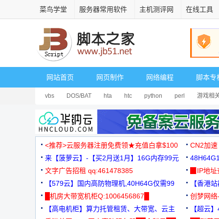
菜鸟学堂
服务器常用软件
主机测评网
在线工具
网站首页
网页制作
网络编程
脚本专
vbs
DOS/BAT
hta
htc
python
perl
游戏相
<推荐>云服务器注册免费领★充值白拿$100
CN2加速
来【菠萝云】-【买2月送1月】16G内存99元
48H64
文字广告招租 qq:461478385
3000+
▉IP地
【579云】国内高防物理机,40H64G仅需99
【香港站群
元
█机房大带宽机柜Q:1006456867█
创梦网络
【高电机柜】算力托管租赁、大带宽、云主
88元/月
【超云】4