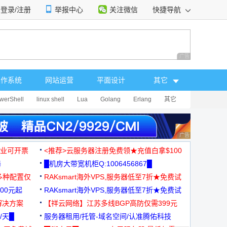
登录/注册
举报中心
关注微信
快捷导航
性选择
广告 商业广告，理
操作系统
网站运营
平面设计
其它
werShell
linux shell
Lua
Golang
Erlang
其它
广告 商业广告，理
，企业可开票
<推荐>云服务器注册免费领★充值白拿$100
器
█机房大带宽机柜Q:1006456867█
多种配置仅
RAKsmart海外VPS,服务器低至7折★免费试
00元起
用★
RAKsmart海外VPS,服务器低至7折★免费试
解决方案
用★
【祥云网络】江苏多线BGP高防仅需399元
/天█
服务器租用/托管-域名空间/认准腾佑科技