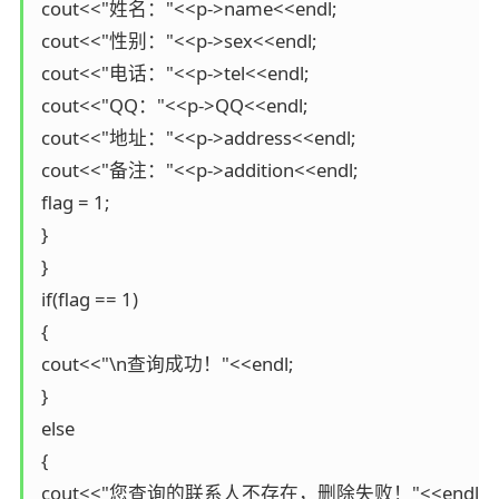
 cout<<"姓名："<<p->name<<endl;

 cout<<"性别："<<p->sex<<endl;

 cout<<"电话："<<p->tel<<endl;

 cout<<"QQ："<<p->QQ<<endl;

 cout<<"地址："<<p->address<<endl;

 cout<<"备注："<<p->addition<<endl; 

 flag = 1;

 }

 }

 if(flag == 1)

 {

 cout<<"\n查询成功！"<<endl;

 }

 else

 {

 cout<<"您查询的联系人不存在，删除失败！"<<endl;
