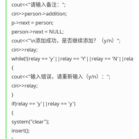
 cout<<"请输入备注：";

 cin>>person->addition;

 p->next = person;

 person->next = NULL;

 cout<<"\n添加成功，是否继续添加？（y/n）";

 cin>>relay;

 while(!(relay == 'y'||relay == 'Y'||relay == 'N'||relay ==
 {

 cout<<"输入错误，请重新输入（y/n）：";

 cin>>relay;

 }

 if(relay == 'y'||relay == 'y')

 {

 system("clear");

 insert();
