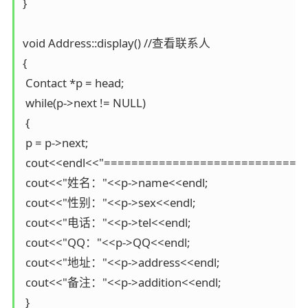
}

void Address::display() //查看联系人 

{

 Contact *p = head;

 while(p->next != NULL)

 {

 p = p->next;

 cout<<endl<<"==============================
 cout<<"姓名："<<p->name<<endl;

 cout<<"性别："<<p->sex<<endl;

 cout<<"电话："<<p->tel<<endl;

 cout<<"QQ："<<p->QQ<<endl;

 cout<<"地址："<<p->address<<endl;

 cout<<"备注："<<p->addition<<endl; 

 }
