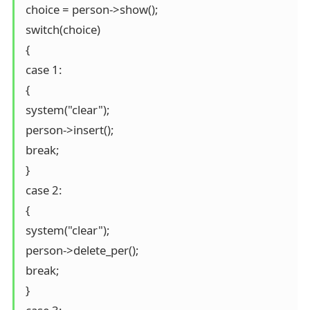
 choice = person->show();

 switch(choice)

 {

 case 1:

 {

 system("clear");

 person->insert();

 break;

 }

 case 2:

 {

 system("clear");

 person->delete_per();

 break;

 }
