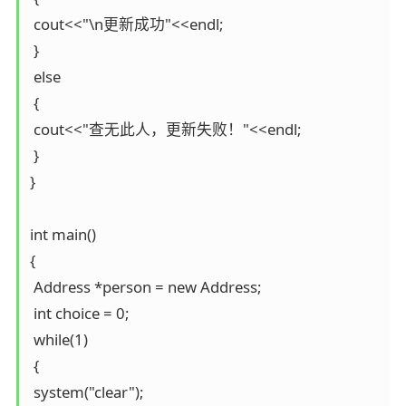
 cout<<"\n更新成功"<<endl;

 }

 else

 {

 cout<<"查无此人，更新失败！"<<endl;

 }

}

int main()

{

 Address *person = new Address;

 int choice = 0;

 while(1)

 {

 system("clear");
