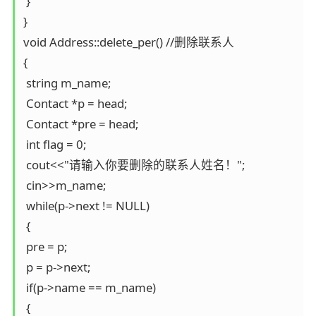
 }

}

void Address::delete_per() //删除联系人

{

 string m_name;

 Contact *p = head;

 Contact *pre = head;

 int flag = 0;

 cout<<"请输入你要删除的联系人姓名！";

 cin>>m_name;

 while(p->next != NULL)

 {

 pre = p;

 p = p->next;

 if(p->name == m_name)

 {
