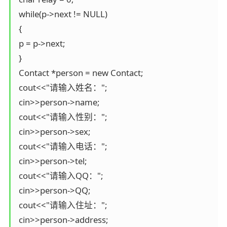
 while(p->next != NULL)

 {

 p = p->next;

 }

 Contact *person = new Contact;

 cout<<"请输入姓名：";

 cin>>person->name;

 cout<<"请输入性别：";

 cin>>person->sex;

 cout<<"请输入电话：";

 cin>>person->tel;

 cout<<"请输入QQ：";

 cin>>person->QQ;

 cout<<"请输入住址：";

 cin>>person->address;
