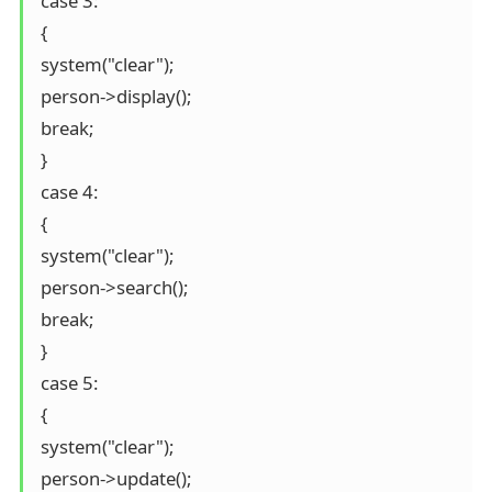
 case 3:

 {

 system("clear");

 person->display();

 break;

 }

 case 4:

 {

 system("clear");

 person->search();

 break;

 }

 case 5:

 {

 system("clear");

 person->update();
