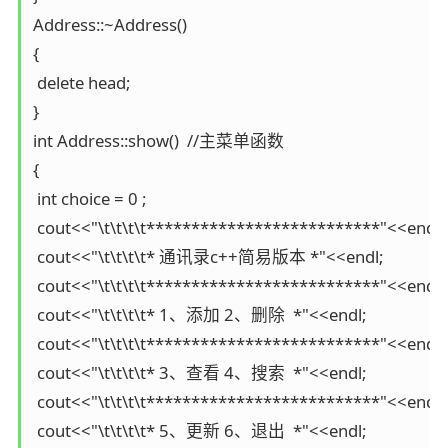
Address::~Address()

{

 delete head;

}

int Address::show()  //主菜单函数

{

 int choice = 0 ;

 cout<<"\t\t\t\t**************************"<<endl;

 cout<<"\t\t\t\t* 通讯录c++简易版本 *"<<endl;

 cout<<"\t\t\t\t**************************"<<endl;

 cout<<"\t\t\t\t* 1、添加 2、删除  *"<<endl;

 cout<<"\t\t\t\t**************************"<<endl;

 cout<<"\t\t\t\t* 3、查看 4、搜索  *"<<endl;

 cout<<"\t\t\t\t**************************"<<endl;

 cout<<"\t\t\t\t* 5、更新 6、退出  *"<<endl;
