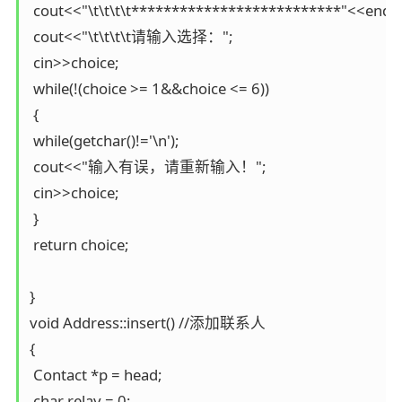
 cout<<"\t\t\t\t**************************"<<endl;

 cout<<"\t\t\t\t请输入选择：";

 cin>>choice;

 while(!(choice >= 1&&choice <= 6))

 {

 while(getchar()!='\n');

 cout<<"输入有误，请重新输入！";

 cin>>choice;

 }

 return choice;

}

void Address::insert() //添加联系人

{

 Contact *p = head;

 char relay = 0;
