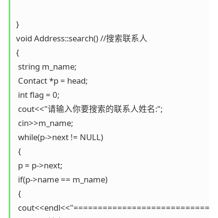
}

void Address::search() //搜索联系人

{

 string m_name;

 Contact *p = head;

 int flag = 0;

 cout<<"请输入你要搜索的联系人姓名:";

 cin>>m_name;

 while(p->next != NULL)

 {

 p = p->next;

 if(p->name == m_name)

 {

 cout<<endl<<"==============================