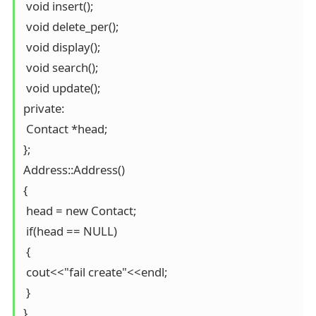
 void insert();

 void delete_per();

 void display();

 void search();

 void update(); 

private:

 Contact *head;

};

Address::Address()

{

 head = new Contact;

 if(head == NULL)

 {

 cout<<"fail create"<<endl;

 }

}
