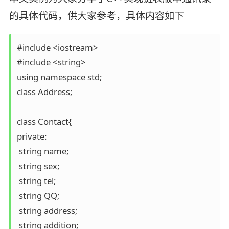
的具体代码，供大家参考，具体内容如下
#include <iostream>

#include <string>

using namespace std;

class Address;

class Contact{

private:

 string name;

 string sex;

 string tel;

 string QQ;

 string address;

 string addition;
