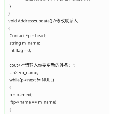
 }

}

void Address::update() //修改联系人

{

 Contact *p = head;

 string m_name;

 int flag = 0;

 cout<<"请输入你要更新的姓名：";

 cin>>m_name;

 while(p->next != NULL)

 {

 p = p->next;

 if(p->name == m_name)

 {
