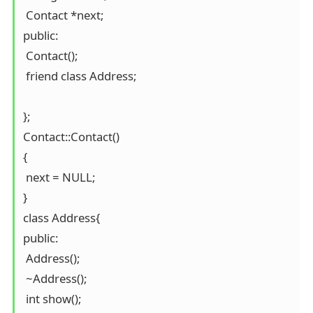
 Contact *next;

public:

 Contact();

 friend class Address; 

};

Contact::Contact()

{

 next = NULL;

}

class Address{

public:

 Address();

 ~Address();

 int show();
