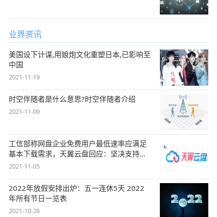
业界资讯
美国设下计谋,用娘炮文化重塑日本,已影响至
中国
2021-11-19
时空伴随者是什么意思?时空伴随者介绍
2021-11-09
工信部称网盘企业免费用户最低速率应满足
基本下载需求，天翼云盘回应：坚决支持，
始终
2021-11-05
2022年放假安排出炉：五一连休5天 2022
年所有节日一览表
2021-10-26