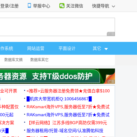
登录/注册
举报中心
关注微信
快捷导航
性选择
广告 商业广告，理
操作系统
网站运营
平面设计
其它
数据库文摘
数据库其它
广告 商业广告，理
，企业可开票
<推荐>云服务器注册免费领★充值白拿$100
器
█机房大带宽机柜Q:1006456867█
多种配置仅
RAKsmart海外VPS,服务器低至7折★免费试
00元起
用★
RAKsmart海外VPS,服务器低至7折★免费试
解决方案
用★
【祥云网络】江苏多线BGP高防仅需399元
/天█
服务器租用/托管-域名空间/认准腾佑科技