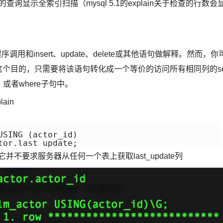
查询显示全索引扫描（mysql 5.1的explain关于检查的行数会
储程序调用和insert、update、delete或其他语句做解释。然而，你
了达到这个目的，只需要将该语句转化成一个等价的访问所有相同列的se
，或者where子句中。
ain
SING (actor_id)

tor.last_update;
为它并不要求服务器从任何一个表上获取last_update列