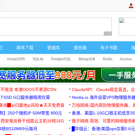
广告 商业广告，理
栏
脚本下载
数据库
服务器
电子书籍
mssql2005
SQLite
PostgreSQL
MongoDB
Redis
Access
 不限流 本港DDOS不黑洞CDN
ClaudeAPI：Claude稳定直连
G1TSSD G口服务器租用仅需
Hostia.io 海外自营VPS物理服务
可免费测试
址查询▉ip归属地ip风险★天天免费查
万恒网络-国内高防物理服务器，
】250个随机IP 50M带宽 800元
99元/月起
香港、美国1-10G口宿主机低至35
-西安电信骨干线路云主机16核16G
微子网络 高效、可靠的网络服务
核8G10M69元每月
█华瑞云：香港/美国vps仅需0.6元