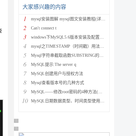
大家感兴趣的内容
1
mysql安装图解 mysql图文安装教程(详细说明)
2
Can't connect t
查
3
windows下MySQL5.6版本安装及配置过程附有截图和
4
mysql之TIMESTAMP（时间戳）用法详解
5
Mysql字符串截取函数SUBSTRING的用法说明
6
MySQL提示:The server q
7
MySQL创建用户与授权方法
8
Mysql查看版本号的几种方式
9
MySQL——修改root密码的4种方法(以windows为
10
MySQL日期数据类型、时间类型使用总结
广告 商业广告，理性选择
广告 商业广告，理性选择