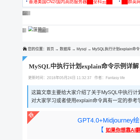
机
香港美国CN2/国内高防服务器██全科云██
██群英网
◆◆◆
广告 商业广告，理性选择
广告 商业广告，理性选择
广告 商业广告，理性选择
广告 商业广告，理性选择
广告 商业广告，理性选择
广告 商业广告，理性选择
广告 商业广告，理性选择
广告 商业广告，理性选择
广告 商业广告，理性选择
广告 商业广告，理性选择
您的位置：
首页
→
数据库
→
Mysql
→ MySQL执行计划explain命令
MySQL中执行计划explain命令示例详解
更新时间：2018年05月24日 11:32:37 作者：Fantasy life
这篇文章主要给大家介绍了关于MySQL中执行计划
对大家学习或者使用explain命令具有一定的
GPT4.0+Midjou
【
如果你想靠AI