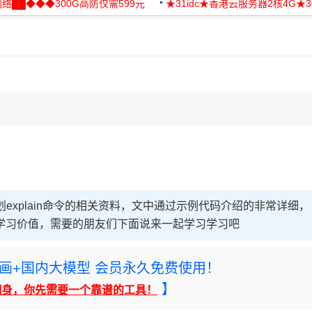
络██◆◆◆300G高防仅需599元
★31idc★香港云服务器2核4G★
用◆
explain命令的相关资料，文中通过示例代码介绍的非常详细，
参考学习价值，需要的朋友们下面说来一起学习学习吧
rney绘画+国内大模型 会员永久免费使用！
】
翻身，你先需要一个靠谱的工具！