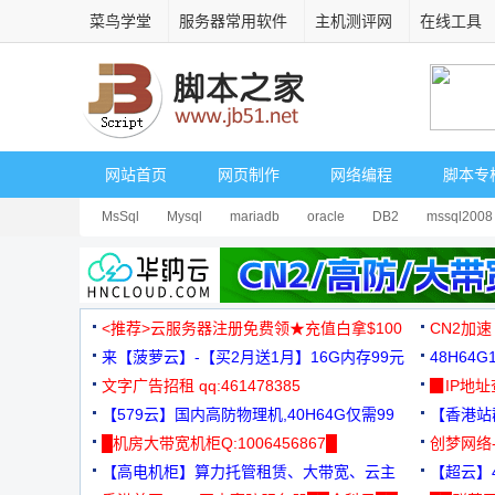
菜鸟学堂
服务器常用软件
主机测评网
在线工具
网站首页
网页制作
网络编程
脚本专
MsSql
Mysql
mariadb
oracle
DB2
mssql2008
<推荐>云服务器注册免费领★充值白拿$100
CN2加速
来【菠萝云】-【买2月送1月】16G内存99元
48H64
文字广告招租 qq:461478385
3000+
▉IP地
【579云】国内高防物理机,40H64G仅需99
【香港站群
元
█机房大带宽机柜Q:1006456867█
创梦网络
【高电机柜】算力托管租赁、大带宽、云主
88元/月
【超云】4