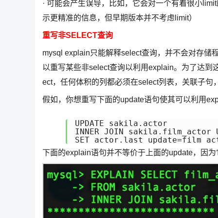
· 可能会产生误导，比如，它会对一个有着很小limit的
示更精准的信息，但早期版本并不考虑limit）
重写非SELECT查询
mysql explain只能解释select查询，并不会对存
以重写某些非select查询以利用explain。为
ect，任何体积的列都必须在select列表，关联子句
假如，你想重写下面的update语句使其可以利用expl
UPDATE sakila.actor

INNER JOIN sakila.film_actor U
SET actor.last_update=film_ac
下面的explain语句并不等价于上面的update，因