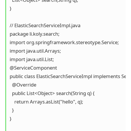
}

// ElasticSearchServiceImpl.java

package li.koly.search;

import org.springframework.stereotype.Service;

import java.util.Arrays;

import java.util.List;

@ServiceComponent

public class ElasticSearchServiceImpl implements Searc
  @Override

  public List<Object> search(String q) {

    return Arrays.asList("hello", q);

  }

}
