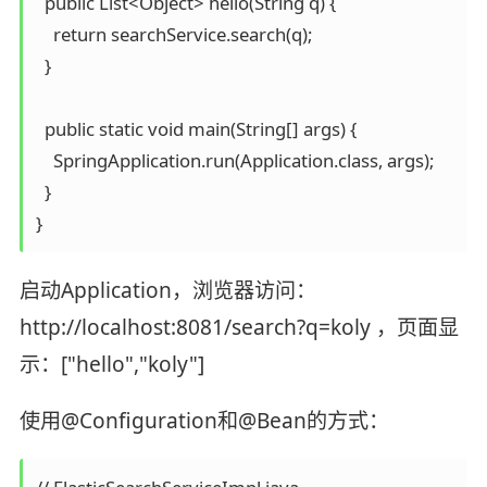
  public List<Object> hello(String q) {

    return searchService.search(q);

  }

  public static void main(String[] args) {

    SpringApplication.run(Application.class, args);

  }

启动Application，浏览器访问：
http://localhost:8081/search?q=koly ，页面显
示：["hello","koly"]
使用@Configuration和@Bean的方式：