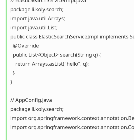
// ElasticSearchServiceImpl.java

package li.koly.search;

import java.util.Arrays;

import java.util.List;

public class ElasticSearchServiceImpl implements Searc
  @Override

  public List<Object> search(String q) {

    return Arrays.asList("hello", q);

  }

}

// AppConfig.java

package li.koly.search;

import org.springframework.context.annotation.Bean;
import org.springframework.context.annotation.Config