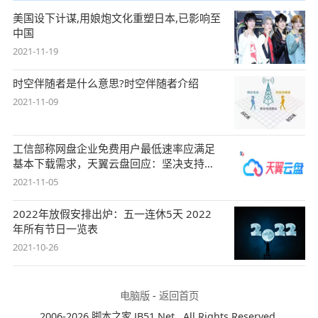
美国设下计谋,用娘炮文化重塑日本,已影响至
中国
2021-11-19
时空伴随者是什么意思?时空伴随者介绍
2021-11-09
工信部称网盘企业免费用户最低速率应满足
基本下载需求，天翼云盘回应：坚决支持，
始终
2021-11-05
2022年放假安排出炉：五一连休5天 2022
年所有节日一览表
2021-10-26
电脑版
-
返回首页
2006-2026 脚本之家 JB51.Net , All Rights Reserved.