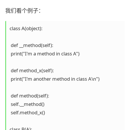
我们看个例子：
class A(object):

 def __method(self):

 print("I'm a method in class A")

 def method_x(self):

 print("I'm another method in class A\n")

 def method(self):

 self.__method()

 self.method_x()

class B(A):
