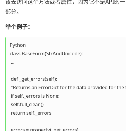
该去访问这个方法或者属性，因为它不是API的一
部分。
举个例子：
Python

class BaseForm(StrAndUnicode):

 ...

 def _get_errors(self):

 "Returns an ErrorDict for the data provided for the fo
 if self._errors is None:

 self.full_clean()

 return self._errors

 errors = property(_get_errors)