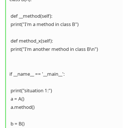
 def __method(self):

 print("I'm a method in class B")

 def method_x(self):

 print("I'm another method in class B\n")

if __name__ == '__main__':

 print("situation 1:")

 a = A()

 a.method()

 b = B()
