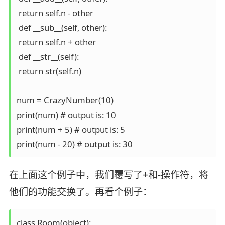
 return self.n - other 

 def __sub__(self, other): 

 return self.n + other 

 def __str__(self): 

 return str(self.n) 

num = CrazyNumber(10) 

print(num) # output is: 10

print(num + 5) # output is: 5

print(num - 20) # output is: 30
在上面这个例子中，我们覆写了+和-操作符，将
他们的功能交换了。再看个例子：
class Room(object):
