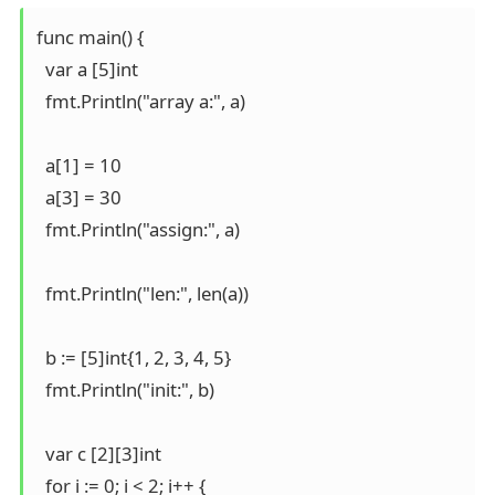
func main() {

  var a [5]int

  fmt.Println("array a:", a)

  a[1] = 10

  a[3] = 30

  fmt.Println("assign:", a)

  fmt.Println("len:", len(a))

  b := [5]int{1, 2, 3, 4, 5}

  fmt.Println("init:", b)

  var c [2][3]int

  for i := 0; i < 2; i++ {
