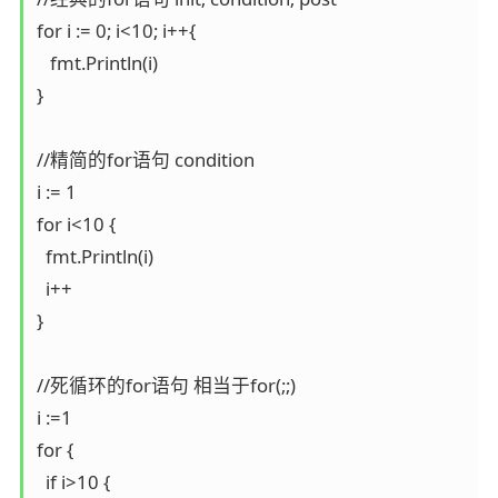
for i := 0; i<10; i++{

   fmt.Println(i)

}

//精简的for语句 condition

i := 1

for i<10 {

  fmt.Println(i)

  i++

}

//死循环的for语句 相当于for(;;)

i :=1

for {

  if i>10 {
