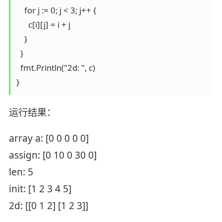
    for j := 0; j < 3; j++ {

      c[i][j] = i + j

    }

  }

  fmt.Println("2d: ", c)

}
运行结果：
array a: [0 0 0 0 0]
assign: [0 10 0 30 0]
len: 5
init: [1 2 3 4 5]
2d: [[0 1 2] [1 2 3]]