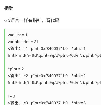
指针
Go语言一样有指针，看代码
var i int = 1

var pInt *int = &i

//输出：i=1   pInt=0xf8400371b0    *pInt=1

fmt.Printf("i=%d\tpInt=%p\t*pInt=%d\n", i, pInt, *pInt)
*pInt = 2

//输出：i=2   pInt=0xf8400371b0    *pInt=2

fmt.Printf("i=%d\tpInt=%p\t*pInt=%d\n", i, pInt, *pInt)
i = 3

//输出：i=3   pInt=0xf8400371b0    *pInt=3
