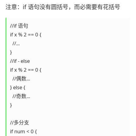
注意：if 语句没有圆括号，而必需要有花括号
//if 语句

if x % 2 == 0 {

  //...

}

//if - else

if x % 2 == 0 {

  //偶数...

} else {

  //奇数...

}

//多分支

if num < 0 {
