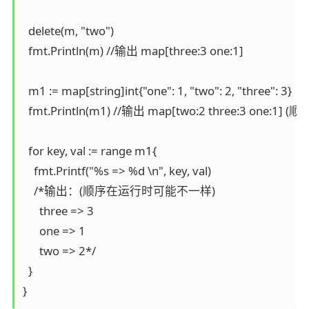
  delete(m, "two")

  fmt.Println(m) //输出 map[three:3 one:1]

  m1 := map[string]int{"one": 1, "two": 2, "three": 3}

  fmt.Println(m1) //输出 map[two:2 three:3 one
  for key, val := range m1{

    fmt.Printf("%s => %d \n", key, val)

    /*输出：(顺序在运行时可能不一样)

      three => 3

      one => 1

      two => 2*/

  }

}