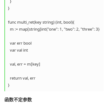
  }

}

func multi_ret(key string) (int, bool){

  m := map[string]int{"one": 1, "two": 2, "three": 3}

  var err bool

  var val int

  val, err = m[key]

  return val, err

}
函数不定参数