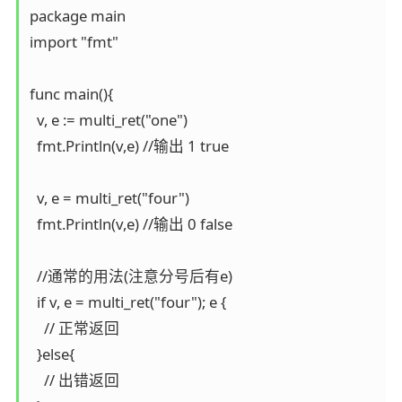
package main

import "fmt"

func main(){

  v, e := multi_ret("one")

  fmt.Println(v,e) //输出 1 true

  v, e = multi_ret("four")

  fmt.Println(v,e) //输出 0 false

  //通常的用法(注意分号后有e)

  if v, e = multi_ret("four"); e {

    // 正常返回

  }else{

    // 出错返回
