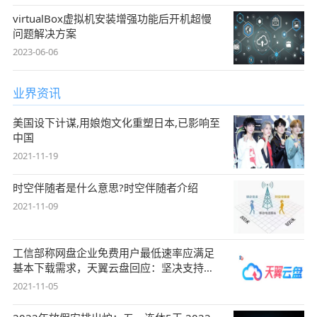
virtualBox虚拟机安装增强功能后开机超慢
问题解决方案
2023-06-06
业界资讯
美国设下计谋,用娘炮文化重塑日本,已影响至
中国
2021-11-19
时空伴随者是什么意思?时空伴随者介绍
2021-11-09
工信部称网盘企业免费用户最低速率应满足
基本下载需求，天翼云盘回应：坚决支持，
始终
2021-11-05