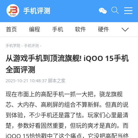
手机评测
首页
编程
手机
软件
硬件
教程
平面
服务器
手机学院
手机评测
>
>
从游戏手机到顶流旗舰! iQOO 15手机
全面评测
2025-10-21 10:48:37
脚本之家
现在市面上的高配手机一抓一大把，骁龙旗舰
芯、大内存、高刷屏的组合不算新鲜。但真的说
到体验，不少手机还是露了怯。玩家们心里最清
楚，参数好看固然重要，但玩的爽才是真的。而
iQOO 15恰恰戳中了这个痛点，它没把高配当终