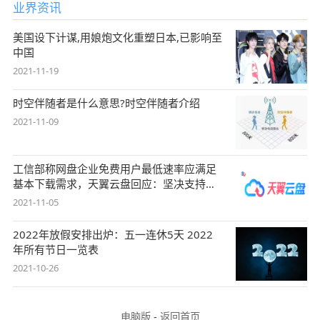
业界资讯
美国设下计谋,用娘炮文化重塑日本,已影响至
中国
2021-11-19
时空伴随者是什么意思?时空伴随者介绍
2021-11-09
工信部称网盘企业免费用户最低速率应满足
基本下载需求，天翼云盘回应：坚决支持，
始终
2021-11-05
2022年放假安排出炉：五一连休5天 2022
年所有节日一览表
2021-10-26
电脑版
-
返回首页